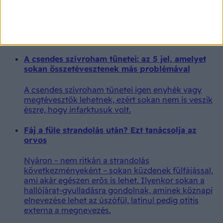
Ezt jelenti az, ha mindig emlékszik az álmaira
A tudósok szerint sokat elárulhat az agy
működéséről, ha mindig emlékszik az álmaira.
A csendes szívroham tünetei: az 5 jel, amelyet
sokan összetévesztenek más problémával
A csendes szívroham tünetei igen enyhék vagy
megtévesztők lehetnek, ezért sokan nem is veszik
észre, hogy infarktusuk volt.
Fáj a füle strandolás után? Ezt tanácsolja az
orvos
Nyáron – nem ritkán a strandolás
következményeként – sokan küzdenek fülfájással,
ami akár egészen erős is lehet. Ilyenkor sokan a
hallójárat-gyulladásra gondolnak, aminek köznapi
elnevezése lehet az úszófül, latinul pedig otitis
externa a megnevezés.