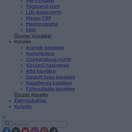
MR-vizsgálat
Triglicerid szint
LDL-koleszterin
Magas CRP
Mammográfia
EKG
Összes Vizsgálat
Kezelés
Aranyér kezelése
Kemoterápia
Szürkehályog műtét
Vízszerű hasmenés
Afta kezelése
Dagadt boka kezelése
Napallergia kezelése
Fülgyulladás kezelése
Összes Kezelés
Életmódváltás
Kutatás