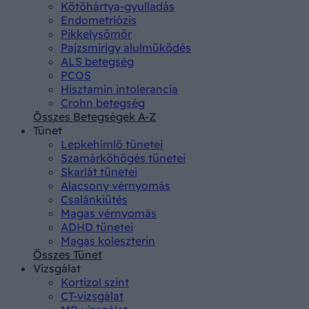
Kötőhártya-gyulladás
Endometriózis
Pikkelysömör
Pajzsmirigy alulműködés
ALS betegség
PCOS
Hisztamin intolerancia
Crohn betegség
Összes Betegségek A-Z
Tünet
Lepkehimlő tünetei
Szamárköhögés tünetei
Skarlát tünetei
Alacsony vérnyomás
Csalánkiütés
Magas vérnyomás
ADHD tünetei
Magas koleszterin
Összes Tünet
Vizsgálat
Kortizol szint
CT-vizsgálat