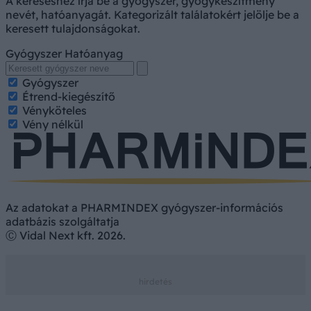
A kereséshez írja be a gyógyszer, gyógykészítmény
nevét, hatóanyagát. Kategorizált találatokért jelölje be a
keresett tulajdonságokat.
Gyógyszer
Hatóanyag
Gyógyszer
Étrend-kiegészítő
Vényköteles
Vény nélkül
Az adatokat a PHARMINDEX gyógyszer-információs
adatbázis szolgáltatja
Ⓒ Vidal Next kft. 2026.