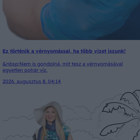
Ez történik a vérnyomással, ha több vizet iszunk!
&nbsp;Nem is gondolná, mit tesz a vérnyomásával
egyetlen pohár víz.
2026. augusztus 8. 04:14