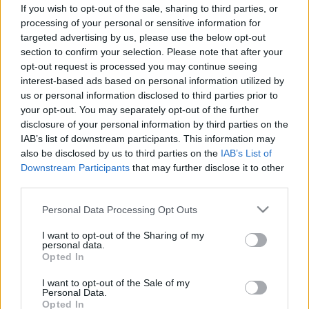
vicc anélkül, hogy bárkit is
If you wish to opt-out of the sale, sharing to third parties, or
megnevettetett volna
processing of your personal or sensitive information for
targeted advertising by us, please use the below opt-out
section to confirm your selection. Please note that after your
opt-out request is processed you may continue seeing
interest-based ads based on personal information utilized by
us or personal information disclosed to third parties prior to
your opt-out. You may separately opt-out of the further
disclosure of your personal information by third parties on the
IAB’s list of downstream participants. This information may
also be disclosed by us to third parties on the
IAB’s List of
Downstream Participants
that may further disclose it to other
third parties.
Please note that this website/app uses one or more Google
Personal Data Processing Opt Outs
services and may gather and store information including but
not limited to your visit or usage behaviour. You may click to
I want to opt-out of the Sharing of my
personal data.
grant or deny consent to Google and its third-party tags to
Opted In
use your data for below specified purposes in below Google
consent section.
I want to opt-out of the Sale of my
Personal Data.
Opted In