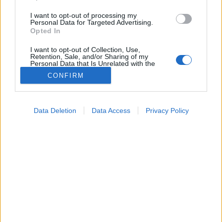
I want to opt-out of processing my
Personal Data for Targeted Advertising.
Opted In
I want to opt-out of Collection, Use,
Retention, Sale, and/or Sharing of my
Personal Data that Is Unrelated with the
Purposes for which it was collected.
CONFIRM
Opted Out
Színes
Google consents
2026. április 26. 16:34
Data Deletion
Data Access
Privacy Policy
Megosztás
Küldés
Küldés Messengeren
I want to allow Google to enable storage
related to advertising like cookies on web or
device identifiers in apps.
PTA
szerző
I want to allow my user data to be sent to
Google for online advertising purposes.
I want to allow Google to send me
Summér kutya: ez történelmünk legrégebbi ismert
personalized advertising.
kocsmavicce, amin 4000 éve biztos nagyokat
I want to allow Google to enable storage