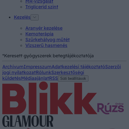
MR-vizsgálat
Triglicerid szint
Kezelés
Aranyér kezelése
Kemoterápia
Szürkehályog műtét
Vízszerű hasmenés
*Keresett gyógyszerek betegtájékoztatója
Archívum
Impresszum
Adatkezelési tájékoztató
Szerzői
jogi nyilatkozat
Rólunk
Szerkesztőségi
küldetés
Médiaajánlat
RSS
Süti beállítások