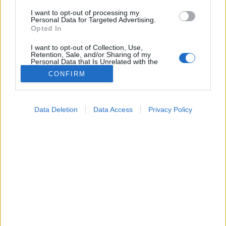
I want to opt-out of processing my
Húsvét
Personal Data for Targeted Advertising.
Opted In
I want to opt-out of Collection, Use,
Retention, Sale, and/or Sharing of my
Personal Data that Is Unrelated with the
Purposes for which it was collected.
CONFIRM
Opted Out
Google consents
Data Deletion
Data Access
Privacy Policy
I want to allow Google to enable storage
related to advertising like cookies on web or
device identifiers in apps.
I want to allow my user data to be sent to
Google for online advertising purposes.
I want to allow Google to send me
personalized advertising.
I want to allow Google to enable storage