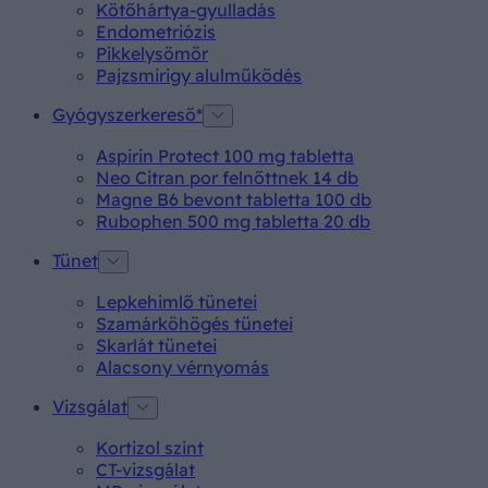
Kötőhártya-gyulladás
Endometriózis
Pikkelysömör
Pajzsmirigy alulműködés
Gyógyszerkereső*
Aspirin Protect 100 mg tabletta
Neo Citran por felnőttnek 14 db
Magne B6 bevont tabletta 100 db
Rubophen 500 mg tabletta 20 db
Tünet
Lepkehimlő tünetei
Szamárköhögés tünetei
Skarlát tünetei
Alacsony vérnyomás
Vizsgálat
Kortizol szint
CT-vizsgálat