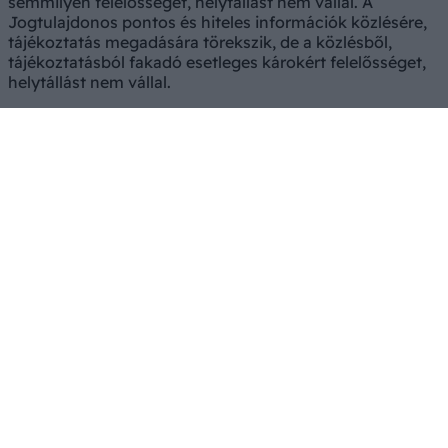
semmilyen felelősséget, helytállást nem vállal. A
Jogtulajdonos pontos és hiteles információk közlésére,
tájékoztatás megadására törekszik, de a közlésből,
tájékoztatásból fakadó esetleges károkért felelősséget,
helytállást nem vállal.