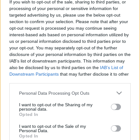
If you wish to opt-out of the sale, sharing to third parties, or
processing of your personal or sensitive information for
targeted advertising by us, please use the below opt-out
Betegségek A-Z
section to confirm your selection. Please note that after your
Tünet
Vizsgálat
opt-out request is processed you may continue seeing
Kezelés
interest-based ads based on personal information utilized by
Életmódváltás
us or personal information disclosed to third parties prior to
Kutatás
your opt-out. You may separately opt-out of the further
Prevenció
disclosure of your personal information by third parties on the
Hírek
IAB’s list of downstream participants. This information may
Videók
also be disclosed by us to third parties on the
IAB’s List of
Kisállatok egészsége
Downstream Participants
that may further disclose it to other
third parties.
#allergia
#influenza
#cukorbetegség
Please note that this website/app uses one or more Google
#orvosmeteorológia
#vérnyomás
#stroke
#rákbetegség
Personal Data Processing Opt Outs
services and may gather and store information including but
#pajzsmirigy
#reflux
#ekcéma
#herpesz
not limited to your visit or usage behaviour. You may click to
I want to opt-out of the Sharing of my
Regisztráció
personal data.
grant or deny consent to Google and its third-party tags to
Opted In
use your data for below specified purposes in below Google
consent section.
I want to opt-out of the Sale of my
Personal Data.
Opted In
Húsvét