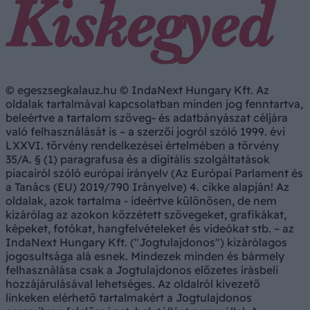
© egeszsegkalauz.hu © IndaNext Hungary Kft. Az
oldalak tartalmával kapcsolatban minden jog fenntartva,
beleértve a tartalom szöveg- és adatbányászat céljára
való felhasználását is – a szerzői jogról szóló 1999. évi
LXXVI. törvény rendelkezései értelmében a törvény
35/A. § (1) paragrafusa és a digitális szolgáltatások
piacairól szóló európai irányelv (Az Európai Parlament és
a Tanács (EU) 2019/790 Irányelve) 4. cikke alapján! Az
oldalak, azok tartalma - ideértve különösen, de nem
kizárólag az azokon közzétett szövegeket, grafikákat,
képeket, fotókat, hangfelvételeket és videókat stb. – az
IndaNext Hungary Kft. ("Jogtulajdonos") kizárólagos
jogosultsága alá esnek. Mindezek minden és bármely
felhasználása csak a Jogtulajdonos előzetes írásbeli
hozzájárulásával lehetséges. Az oldalról kivezető
linkeken elérhető tartalmakért a Jogtulajdonos