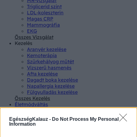
MR-vizsgálat
Triglicerid szint
LDL-koleszterin
Magas CRP
Mammográfia
EKG
Összes Vizsgálat
Kezelés
Aranyér kezelése
Kemoterápia
Szürkehályog műtét
Vízszerű hasmenés
Afta kezelése
Dagadt boka kezelése
Napallergia kezelése
Fülgyulladás kezelése
Összes Kezelés
Életmódváltás
Kutatás
EgészségKalauz -
Do Not Process My Personal
Information