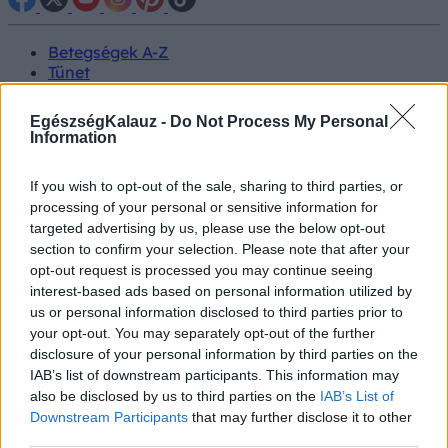
Betegségek A-Z
Tünet
Vizsgálat
Kezelés
EgészségKalauz -
Do Not Process My Personal
Életmódváltás
Information
Kutatás
Prevenció
If you wish to opt-out of the sale, sharing to third parties, or
Hírek
processing of your personal or sensitive information for
Videók
targeted advertising by us, please use the below opt-out
Kisállatok egészsége
section to confirm your selection. Please note that after your
opt-out request is processed you may continue seeing
#allergia
#influenza
#cukorbetegség
interest-based ads based on personal information utilized by
#orvosmeteorológia
#vérnyomás
#stroke
#rákbetegség
us or personal information disclosed to third parties prior to
#pajzsmirigy
#reflux
#ekcéma
#herpesz
your opt-out. You may separately opt-out of the further
Regisztráció
disclosure of your personal information by third parties on the
IAB’s list of downstream participants. This information may
also be disclosed by us to third parties on the
IAB’s List of
Downstream Participants
that may further disclose it to other
third parties.
Húsvét