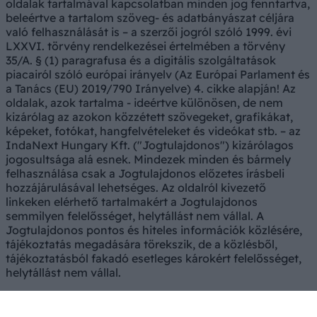
oldalak tartalmával kapcsolatban minden jog fenntartva,
beleértve a tartalom szöveg- és adatbányászat céljára
való felhasználását is – a szerzői jogról szóló 1999. évi
LXXVI. törvény rendelkezései értelmében a törvény
35/A. § (1) paragrafusa és a digitális szolgáltatások
piacairól szóló európai irányelv (Az Európai Parlament és
a Tanács (EU) 2019/790 Irányelve) 4. cikke alapján! Az
oldalak, azok tartalma - ideértve különösen, de nem
kizárólag az azokon közzétett szövegeket, grafikákat,
képeket, fotókat, hangfelvételeket és videókat stb. – az
IndaNext Hungary Kft. ("Jogtulajdonos") kizárólagos
jogosultsága alá esnek. Mindezek minden és bármely
felhasználása csak a Jogtulajdonos előzetes írásbeli
hozzájárulásával lehetséges. Az oldalról kivezető
linkeken elérhető tartalmakért a Jogtulajdonos
semmilyen felelősséget, helytállást nem vállal. A
Jogtulajdonos pontos és hiteles információk közlésére,
tájékoztatás megadására törekszik, de a közlésből,
tájékoztatásból fakadó esetleges károkért felelősséget,
helytállást nem vállal.