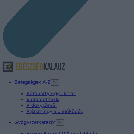
Betegségek A-Z
Kötőhártya-gyulladás
Endometriózis
Pikkelysömör
Pajzsmirigy alulműködés
Gyógyszerkereső*
Aspirin Protect 100 mg tabletta