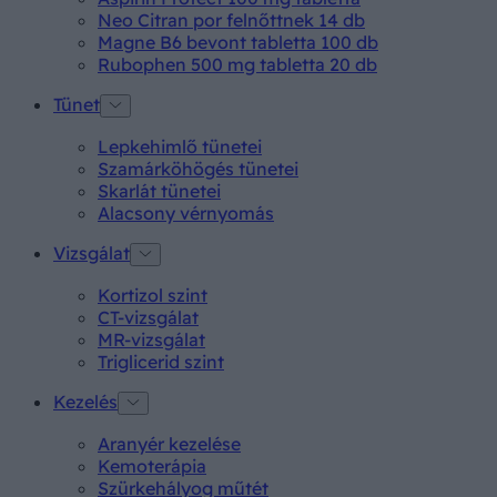
Neo Citran por felnőttnek 14 db
Magne B6 bevont tabletta 100 db
Rubophen 500 mg tabletta 20 db
Tünet
Lepkehimlő tünetei
Szamárköhögés tünetei
Skarlát tünetei
Alacsony vérnyomás
Vizsgálat
Kortizol szint
CT-vizsgálat
MR-vizsgálat
Triglicerid szint
Kezelés
Aranyér kezelése
Kemoterápia
Szürkehályog műtét