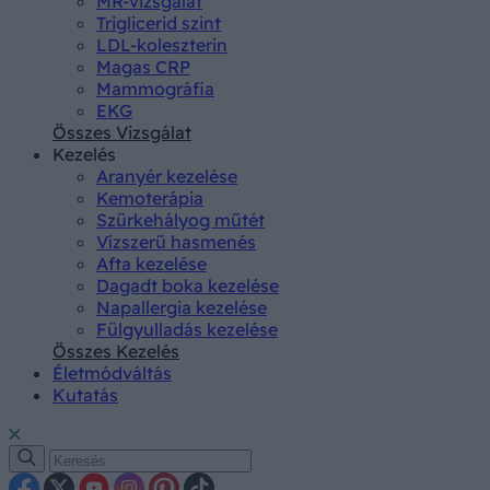
MR-vizsgálat
Triglicerid szint
LDL-koleszterin
Magas CRP
Mammográfia
EKG
Összes Vizsgálat
Kezelés
Aranyér kezelése
Kemoterápia
Szürkehályog műtét
Vízszerű hasmenés
Afta kezelése
Dagadt boka kezelése
Napallergia kezelése
Fülgyulladás kezelése
Összes Kezelés
Életmódváltás
Kutatás