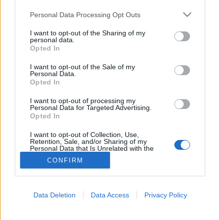
Please note that this website/app uses one or more Google
Personal Data Processing Opt Outs
Húsvét
services and may gather and store information including but
not limited to your visit or usage behaviour. You may click to
I want to opt-out of the Sharing of my
personal data.
grant or deny consent to Google and its third-party tags to
Opted In
use your data for below specified purposes in below Google
consent section.
I want to opt-out of the Sale of my
Personal Data.
Opted In
I want to opt-out of processing my
Personal Data for Targeted Advertising.
Opted In
I want to opt-out of Collection, Use,
Retention, Sale, and/or Sharing of my
Personal Data that Is Unrelated with the
Purposes for which it was collected.
CONFIRM
Opted Out
Google consents
Data Deletion
Data Access
Privacy Policy
I want to allow Google to enable storage
related to advertising like cookies on web or