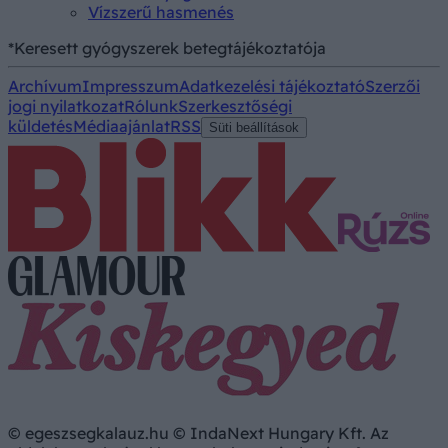
Vízszerű hasmenés
*Keresett gyógyszerek betegtájékoztatója
Archívum
Impresszum
Adatkezelési tájékoztató
Szerzői
jogi nyilatkozat
Rólunk
Szerkesztőségi
küldetés
Médiaajánlat
RSS
Süti beállítások
© egeszsegkalauz.hu © IndaNext Hungary Kft. Az