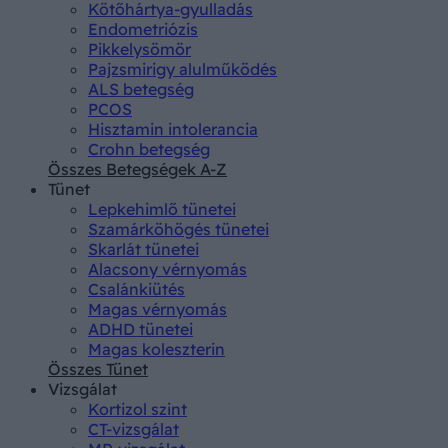
Kötőhártya-gyulladás
Endometriózis
Pikkelysömör
Pajzsmirigy alulműködés
ALS betegség
PCOS
Hisztamin intolerancia
Crohn betegség
Összes Betegségek A-Z
Tünet
Lepkehimlő tünetei
Szamárköhögés tünetei
Skarlát tünetei
Alacsony vérnyomás
Csalánkiütés
Magas vérnyomás
ADHD tünetei
Magas koleszterin
Összes Tünet
Vizsgálat
Kortizol szint
CT-vizsgálat