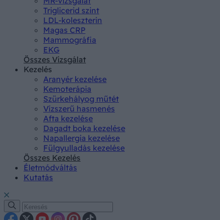
MR-vizsgálat
Triglicerid szint
LDL-koleszterin
Magas CRP
Mammográfia
EKG
Összes Vizsgálat
Kezelés
Aranyér kezelése
Kemoterápia
Szürkehályog műtét
Vízszerű hasmenés
Afta kezelése
Dagadt boka kezelése
Napallergia kezelése
Fülgyulladás kezelése
Összes Kezelés
Életmódváltás
Kutatás