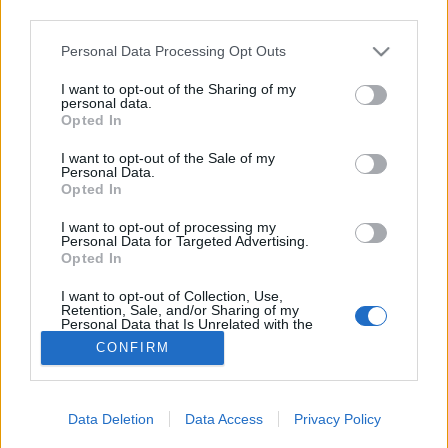
third parties.
Húsvét
Please note that this website/app uses one or more Google
Personal Data Processing Opt Outs
services and may gather and store information including but
not limited to your visit or usage behaviour. You may click to
I want to opt-out of the Sharing of my
personal data.
grant or deny consent to Google and its third-party tags to
Opted In
use your data for below specified purposes in below Google
consent section.
I want to opt-out of the Sale of my
Personal Data.
Opted In
I want to opt-out of processing my
Personal Data for Targeted Advertising.
Opted In
I want to opt-out of Collection, Use,
Retention, Sale, and/or Sharing of my
Personal Data that Is Unrelated with the
Purposes for which it was collected.
CONFIRM
Opted Out
Google consents
Data Deletion
Data Access
Privacy Policy
I want to allow Google to enable storage