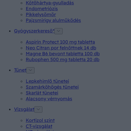
Kötőhártya-gyulladás
Endometriózis
Pikkelysömör
Pajzsmirigy alulműködés
Gyógyszerkereső*
Aspirin Protect 100 mg tabletta
Neo Citran por felnőttnek 14 db
Magne B6 bevont tabletta 100 db
Rubophen 500 mg tabletta 20 db
Tünet
Lepkehimlő tünetei
Szamárköhögés tünetei
Skarlát tünetei
Alacsony vérnyomás
Vizsgálat
Kortizol szint
CT-vizsgálat