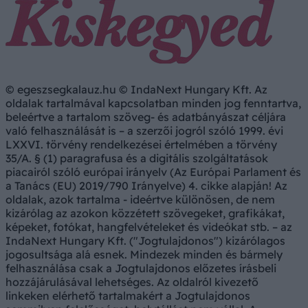
© egeszsegkalauz.hu © IndaNext Hungary Kft. Az
oldalak tartalmával kapcsolatban minden jog fenntartva,
beleértve a tartalom szöveg- és adatbányászat céljára
való felhasználását is – a szerzői jogról szóló 1999. évi
LXXVI. törvény rendelkezései értelmében a törvény
35/A. § (1) paragrafusa és a digitális szolgáltatások
piacairól szóló európai irányelv (Az Európai Parlament és
a Tanács (EU) 2019/790 Irányelve) 4. cikke alapján! Az
oldalak, azok tartalma - ideértve különösen, de nem
kizárólag az azokon közzétett szövegeket, grafikákat,
képeket, fotókat, hangfelvételeket és videókat stb. – az
IndaNext Hungary Kft. ("Jogtulajdonos") kizárólagos
jogosultsága alá esnek. Mindezek minden és bármely
felhasználása csak a Jogtulajdonos előzetes írásbeli
hozzájárulásával lehetséges. Az oldalról kivezető
linkeken elérhető tartalmakért a Jogtulajdonos