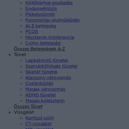
Kötőhártya-gyulladás
Endometriózis
Pikkelysömör
Pajzsmirigy alulműködés
ALS betegség
PCOS
Hisztamin intolerancia
Crohn betegség
Összes Betegségek A-Z
Tünet
Lepkehimlő tünetei
Szamárköhögés tünetei
Skarlát tünetei
Alacsony vérnyomás
Csalánkiütés
Magas vérnyomás
ADHD tünetei
Magas koleszterin
Összes Tünet
Vizsgálat
Kortizol szint
CT-vizsgálat