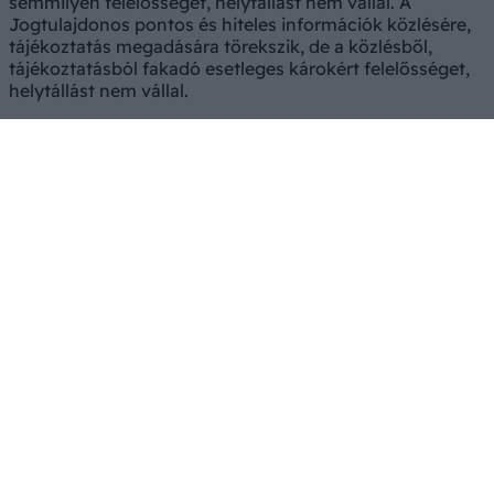
semmilyen felelősséget, helytállást nem vállal. A
Jogtulajdonos pontos és hiteles információk közlésére,
tájékoztatás megadására törekszik, de a közlésből,
tájékoztatásból fakadó esetleges károkért felelősséget,
helytállást nem vállal.