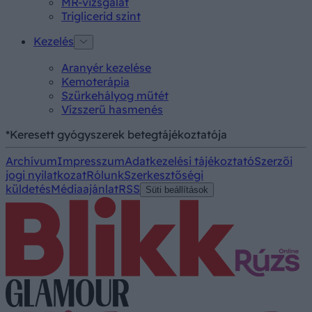
MR-vizsgálat
Triglicerid szint
Kezelés
Aranyér kezelése
Kemoterápia
Szürkehályog műtét
Vízszerű hasmenés
*Keresett gyógyszerek betegtájékoztatója
Archívum
Impresszum
Adatkezelési tájékoztató
Szerzői
jogi nyilatkozat
Rólunk
Szerkesztőségi
küldetés
Médiaajánlat
RSS
Süti beállítások