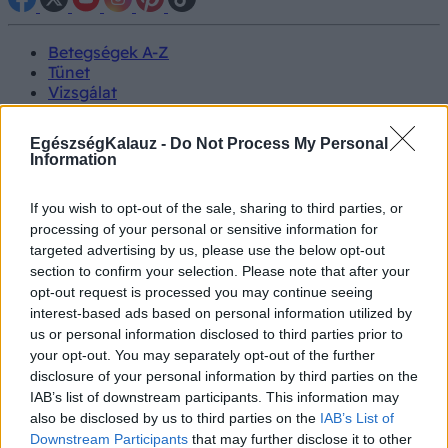
Betegségek A-Z
Tünet
Vizsgálat
Kezelés
Életmódváltás
EgészségKalauz -
Do Not Process My Personal
Kutatás
Information
Prevenció
Hírek
If you wish to opt-out of the sale, sharing to third parties, or
Videók
processing of your personal or sensitive information for
Kisállatok egészsége
targeted advertising by us, please use the below opt-out
section to confirm your selection. Please note that after your
#allergia
#influenza
#cukorbetegség
opt-out request is processed you may continue seeing
#orvosmeteorológia
#vérnyomás
#stroke
#rákbetegség
interest-based ads based on personal information utilized by
#pajzsmirigy
#reflux
#ekcéma
#herpesz
us or personal information disclosed to third parties prior to
Regisztráció
your opt-out. You may separately opt-out of the further
disclosure of your personal information by third parties on the
IAB’s list of downstream participants. This information may
also be disclosed by us to third parties on the
IAB’s List of
Downstream Participants
that may further disclose it to other
Húsvét