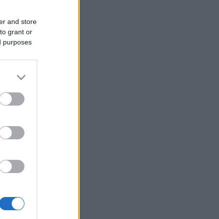
er and store
to grant or
ed purposes