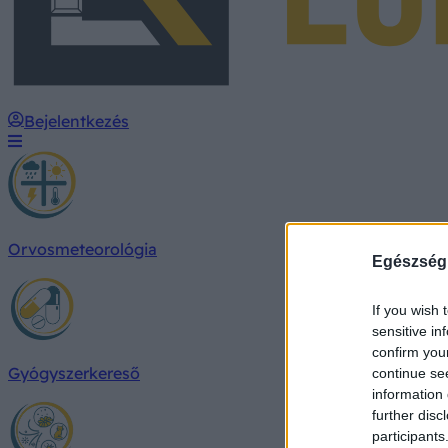
Bejelentkezés
Orvosmeteorológia
Egészség
If you wish 
sensitive in
confirm you
Gyógyszerkereső
continue se
information 
further disc
participants