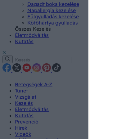
Dagadt boka kezelése
Napallergia kezelése
Fülgyulladás kezelése
Kötőhártya gyulladás
Összes Kezelés
Életmódváltás
Kutatás
Betegségek A-Z
Tünet
Vizsgálat
Kezelés
Életmódváltás
Kutatás
Prevenció
Hírek
Videók