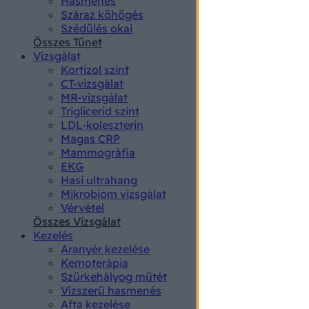
Hasmenés
authenti
Száraz köhögés
Szédülés okai
Összes Tünet
Vizsgálat
Kortizol szint
CT-vizsgálat
MR-vizsgálat
Triglicerid szint
LDL-koleszterin
Magas CRP
Mammográfia
EKG
Hasi ultrahang
Mikrobiom vizsgálat
Vérvétel
Összes Vizsgálat
Kezelés
Aranyér kezelése
Kemoterápia
Szürkehályog műtét
Vízszerű hasmenés
Afta kezelése