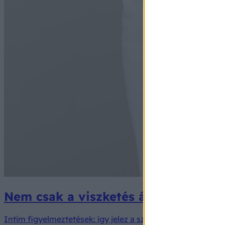
Nem csak a viszketés árulkodhat: ez
Intim figyelmeztetések: így jelez a szervezet, ha felborult