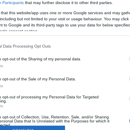
Participants
that may further disclose it to other third parties.
 that this website/app uses one or more Google services and may gath
including but not limited to your visit or usage behaviour. You may click 
 to Google and its third-party tags to use your data for below specifi
ogle consent section.
l Data Processing Opt Outs
o opt-out of the Sharing of my personal data.
In
o opt-out of the Sale of my Personal Data.
In
to opt-out of processing my Personal Data for Targeted
ing.
In
o opt-out of Collection, Use, Retention, Sale, and/or Sharing
ersonal Data that Is Unrelated with the Purposes for which it
lected.