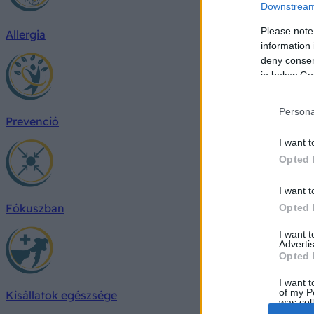
Downstream 
Please note
Allergia
information 
deny consent
in below Go
Persona
Prevenció
I want t
Opted 
I want t
Fókuszban
Opted 
I want 
Advertis
Opted 
I want t
of my P
Kisállatok egészsége
was col