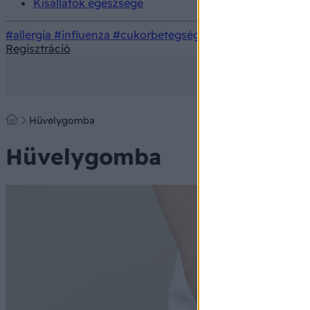
Kisállatok egészsége
#allergia
#influenza
#cukorbetegség
#orvosmeteorológi
Regisztráció
Hüvelygomba
Hüvelygomba