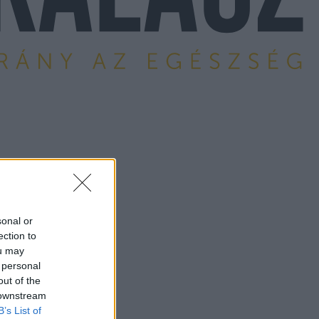
sonal or
ection to
ou may
 personal
out of the
 downstream
B’s List of