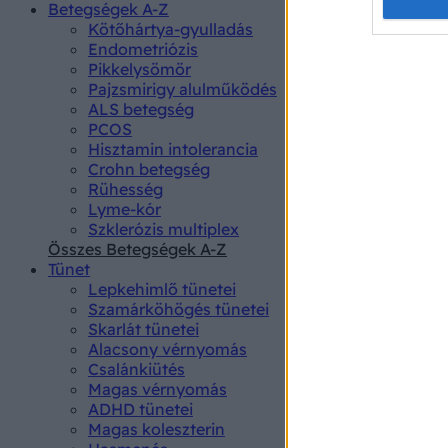
Opted 
Betegségek A-Z
Kötőhártya-gyulladás
Endometriózis
Google 
Pikkelysömör
Pajzsmirigy alulműködés
I want t
ALS betegség
web or d
PCOS
Hisztamin intolerancia
I want t
Crohn betegség
purpose
Rühesség
Lyme-kór
I want 
Szklerózis multiplex
Összes Betegségek A-Z
I want t
Tünet
web or d
Lepkehimlő tünetei
Szamárköhögés tünetei
I want t
Skarlát tünetei
or app.
Alacsony vérnyomás
Csalánkiütés
I want t
Magas vérnyomás
ADHD tünetei
Magas koleszterin
I want t