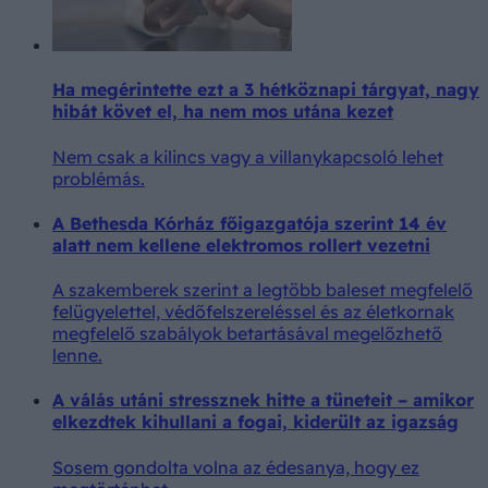
Ha megérintette ezt a 3 hétköznapi tárgyat, nagy
hibát követ el, ha nem mos utána kezet
Nem csak a kilincs vagy a villanykapcsoló lehet
problémás.
A Bethesda Kórház főigazgatója szerint 14 év
alatt nem kellene elektromos rollert vezetni
A szakemberek szerint a legtöbb baleset megfelelő
felügyelettel, védőfelszereléssel és az életkornak
megfelelő szabályok betartásával megelőzhető
lenne.
A válás utáni stressznek hitte a tüneteit – amikor
elkezdtek kihullani a fogai, kiderült az igazság
Sosem gondolta volna az édesanya, hogy ez