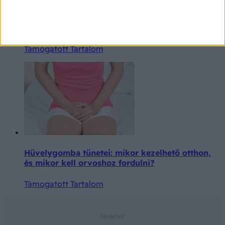
Meglepő, de a hekk és a lángos is szóba kerülhet
a nyári fáradtság ellen
Támogatott Tartalom
Hüvelygomba tünetei: mikor kezelhető otthon,
és mikor kell orvoshoz fordulni?
Támogatott Tartalom