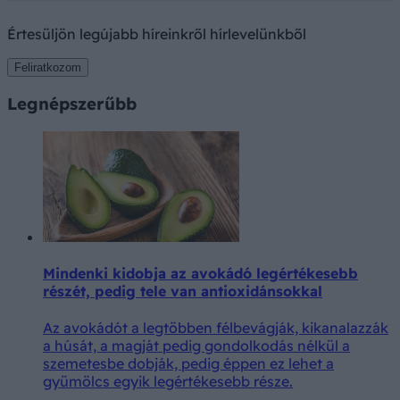
Értesüljön legújabb híreinkről hírlevelünkből
Feliratkozom
Legnépszerűbb
Mindenki kidobja az avokádó legértékesebb
részét, pedig tele van antioxidánsokkal
Az avokádót a legtöbben félbevágják, kikanalazzák
a húsát, a magját pedig gondolkodás nélkül a
szemetesbe dobják, pedig éppen ez lehet a
gyümölcs egyik legértékesebb része.