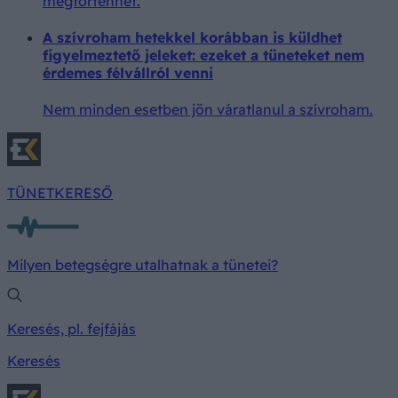
megtörténhet.
A szívroham hetekkel korábban is küldhet
figyelmeztető jeleket: ezeket a tüneteket nem
érdemes félvállról venni
Nem minden esetben jön váratlanul a szívroham.
TÜNETKERESŐ
Milyen betegségre utalhatnak a tünetei?
Keresés, pl. fejfájás
Keresés