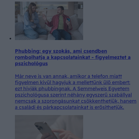
Phubbing: egy szokás, ami csendben
rombolhatja a kapcsolatainkat - figyelmeztet a
pszichológus
Már neve is van annak, amikor a telefon miatt
figyelmen kívül hagyjuk a mellettünk ülő embert:
ezt hívják phubbingnak. A Semmelweis Egyetem
pszichológusa szerint néhány egyszerű szabállyal
nemcsak a szorongásunkat csökkenthetjük, hanem
a családi és párkapcsolatainkat is erősíthetjük.