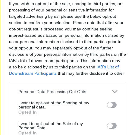
If you wish to opt-out of the sale, sharing to third parties, or
Elmúlt már 18 éves?
Ezen az oldalon felnőtt tartalom
processing of your personal or sensitive information for
található!
targeted advertising by us, please use the below opt-out
Igen
Nem
section to confirm your selection. Please note that after your
Nem csak a viszketés árulkodhat: ez a
opt-out request is processed you may continue seeing
Tünet
hüvelygomba 4 rejtett tünete, amiről nem beszél
interest-based ads based on personal information utilized by
senki szívesen
us or personal information disclosed to third parties prior to
your opt-out. You may separately opt-out of the further
Nem csak a viszketés árulkodhat:
disclosure of your personal information by third parties on the
ez a hüvelygomba 4 rejtett tünete,
IAB’s list of downstream participants. This information may
also be disclosed by us to third parties on the
IAB’s List of
amiről nem beszél senki szívesen
Downstream Participants
that may further disclose it to other
third parties.
Please note that this website/app uses one or more Google
Personal Data Processing Opt Outs
services and may gather and store information including but
not limited to your visit or usage behaviour. You may click to
I want to opt-out of the Sharing of my
personal data.
grant or deny consent to Google and its third-party tags to
Opted In
use your data for below specified purposes in below Google
consent section.
I want to opt-out of the Sale of my
Personal Data.
Opted In