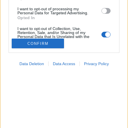
I want to opt-out of processing my
Personal Data for Targeted Advertising.
Opted In
I want to opt-out of Collection, Use,
Retention, Sale, and/or Sharing of my
Personal Data that Is Unrelated with the
Purposes for which it was collected.
CONFIRM
Opted Out
Google consents
Data Deletion
Data Access
Privacy Policy
I want to allow Google to enable storage
related to advertising like cookies on web or
device identifiers in apps.
I want to allow my user data to be sent to
Google for online advertising purposes.
I want to allow Google to send me
Tünet
personalized advertising.
2026. április 25. 09:24
Megosztás
Küldés
Küldés Messengeren
I want to allow Google to enable storage