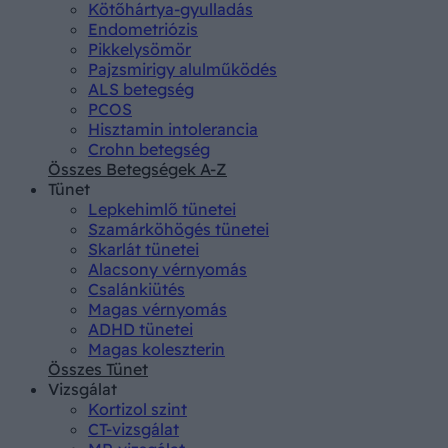
Kötőhártya-gyulladás
Endometriózis
Pikkelysömör
Pajzsmirigy alulműködés
ALS betegség
PCOS
Hisztamin intolerancia
Crohn betegség
Összes Betegségek A-Z
Tünet
Lepkehimlő tünetei
Szamárköhögés tünetei
Skarlát tünetei
Alacsony vérnyomás
Csalánkiütés
Magas vérnyomás
ADHD tünetei
Magas koleszterin
Összes Tünet
Vizsgálat
Kortizol szint
CT-vizsgálat