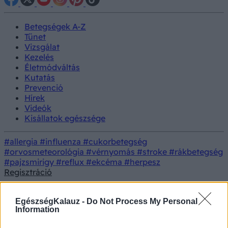
Betegségek A-Z
Tünet
Vizsgálat
Kezelés
Életmódváltás
Kutatás
Prevenció
Hírek
Videók
Kisállatok egészsége
#allergia
#influenza
#cukorbetegség
#orvosmeteorológia
#vérnyomás
#stroke
#rákbetegség
#pajzsmirigy
#reflux
#ekcéma
#herpesz
Regisztráció
18+
EgészségKalauz -
Do Not Process My Personal
Information
Felnőtt tartalom