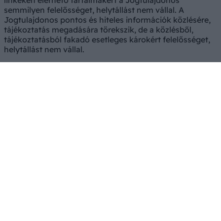
linkeken elérhető tartalmakért a Jogtulajdonos
semmilyen felelősséget, helytállást nem vállal. A
Jogtulajdonos pontos és hiteles információk közlésére,
tájékoztatás megadására törekszik, de a közlésből,
tájékoztatásból fakadó esetleges károkért felelősséget,
helytállást nem vállal.