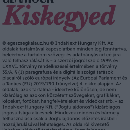
© egeszsegkalauz.hu © IndaNext Hungary Kft. Az
oldalak tartalmával kapcsolatban minden jog fenntartva,
beleértve a tartalom szöveg- és adatbányászat céljára
való felhasználását is – a szerzői jogról szóló 1999. évi
LXXVI. törvény rendelkezései értelmében a törvény
35/A. § (1) paragrafusa és a digitális szolgáltatások
piacairól szóló európai irányelv (Az Európai Parlament és
a Tanács (EU) 2019/790 Irányelve) 4. cikke alapján! Az
oldalak, azok tartalma - ideértve különösen, de nem
kizárólag az azokon közzétett szövegeket, grafikákat,
képeket, fotókat, hangfelvételeket és videókat stb. – az
IndaNext Hungary Kft. ("Jogtulajdonos") kizárólagos
jogosultsága alá esnek. Mindezek minden és bármely
felhasználása csak a Jogtulajdonos előzetes írásbeli
hozzájárulásával lehetséges. Az oldalról kivezető