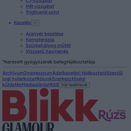
CT-vizsgálat
MR-vizsgálat
Triglicerid szint
Kezelés
Aranyér kezelése
Kemoterápia
Szürkehályog műtét
Vízszerű hasmenés
*Keresett gyógyszerek betegtájékoztatója
Archívum
Impresszum
Adatkezelési tájékoztató
Szerzői
jogi nyilatkozat
Rólunk
Szerkesztőségi
küldetés
Médiaajánlat
RSS
Süti beállítások