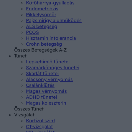
Kötőhártya-gyulladás
Endometriózis
Pikkelysömör
Pajzsmirigy alulműködés
ALS betegség
PCOS
Hisztamin intolerancia
Crohn betegség
Összes Betegségek A-Z
Tünet
Lepkehimlő tünetei
Szamárköhögés tünetei
Skarlát tünetei
Alacsony vérnyomás
Csalánkiütés
Magas vérnyomás
ADHD tünetei
Magas koleszterin
Összes Tünet
Vizsgálat
Kortizol szint
CT-vizsgálat