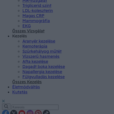
MR-vizsgálat
Triglicerid szint
LDL-koleszterin
Magas CRP
Mammográfia
EKG
Összes Vizsgálat
Kezelés
Aranyér kezelése
Kemoterápia
Szürkehályog műtét
Vízszerű hasmenés
Afta kezelése
Dagadt boka kezelése
Napallergia kezelése
Fülgyulladás kezelése
Összes Kezelés
Életmódváltás
Kutatás