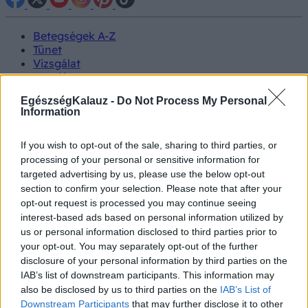
Betegségek A-Z
Tünet
Vizsgálat
Kezelés
Életmódváltás
EgészségKalauz -
Do Not Process My Personal
Kutatás
Information
Prevenció
Hírek
Videók
If you wish to opt-out of the sale, sharing to third parties, or
Kisállatok egészsége
processing of your personal or sensitive information for
targeted advertising by us, please use the below opt-out
section to confirm your selection. Please note that after your
#allergia
#influenza
#cukorbetegség
opt-out request is processed you may continue seeing
#orvosmeteorológia
#vérnyomás
#stroke
#rákbetegség
#pajzsmirigy
interest-based ads based on personal information utilized by
#reflux
#ekcéma
#herpesz
Regisztráció
us or personal information disclosed to third parties prior to
your opt-out. You may separately opt-out of the further
disclosure of your personal information by third parties on the
IAB’s list of downstream participants. This information may
also be disclosed by us to third parties on the
IAB’s List of
Immunrendszer
Downstream Participants
that may further disclose it to other