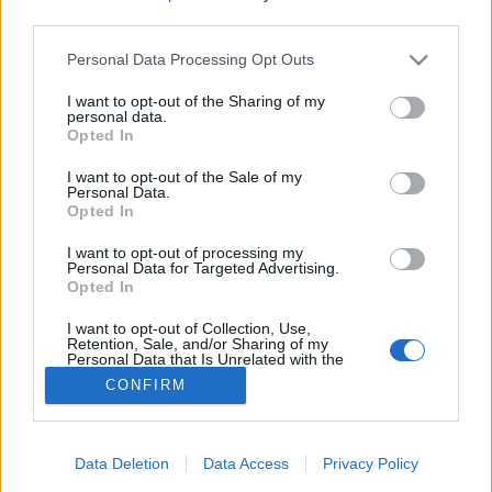
third parties.
Immunrendszer
Please note that this website/app uses one or more Google
Personal Data Processing Opt Outs
services and may gather and store information including but
not limited to your visit or usage behaviour. You may click to
I want to opt-out of the Sharing of my
personal data.
grant or deny consent to Google and its third-party tags to
Opted In
use your data for below specified purposes in below Google
consent section.
I want to opt-out of the Sale of my
Personal Data.
Opted In
I want to opt-out of processing my
Personal Data for Targeted Advertising.
Opted In
I want to opt-out of Collection, Use,
Retention, Sale, and/or Sharing of my
Personal Data that Is Unrelated with the
Purposes for which it was collected.
CONFIRM
Opted Out
Google consents
Data Deletion
Data Access
Privacy Policy
I want to allow Google to enable storage