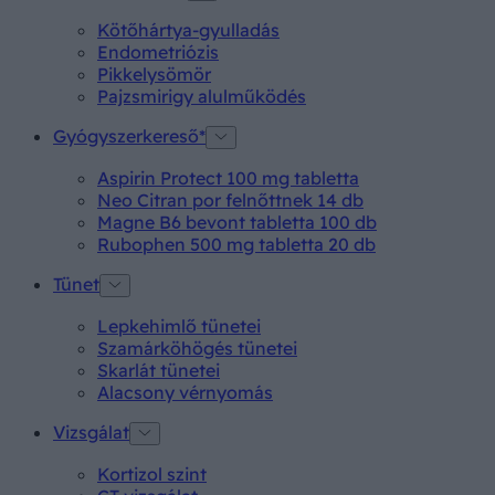
Kötőhártya-gyulladás
Endometriózis
Pikkelysömör
Pajzsmirigy alulműködés
Gyógyszerkereső*
Aspirin Protect 100 mg tabletta
Neo Citran por felnőttnek 14 db
Magne B6 bevont tabletta 100 db
Rubophen 500 mg tabletta 20 db
Tünet
Lepkehimlő tünetei
Szamárköhögés tünetei
Skarlát tünetei
Alacsony vérnyomás
Vizsgálat
Kortizol szint