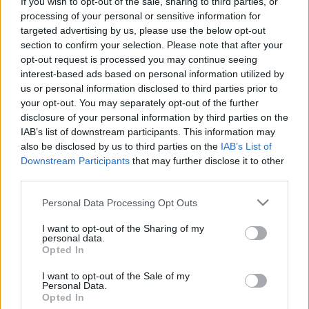
If you wish to opt-out of the sale, sharing to third parties, or
processing of your personal or sensitive information for
targeted advertising by us, please use the below opt-out
Betegségek A-Z
section to confirm your selection. Please note that after your
Tünet
opt-out request is processed you may continue seeing
Vizsgálat
interest-based ads based on personal information utilized by
Kezelés
us or personal information disclosed to third parties prior to
Életmódváltás
your opt-out. You may separately opt-out of the further
Kutatás
Prevenció
disclosure of your personal information by third parties on the
Hírek
IAB’s list of downstream participants. This information may
Videók
also be disclosed by us to third parties on the
IAB’s List of
Kisállatok egészsége
Downstream Participants
that may further disclose it to other
third parties.
#allergia
#influenza
#cukorbetegség
Please note that this website/app uses one or more Google
Personal Data Processing Opt Outs
#orvosmeteorológia
#vérnyomás
#stroke
#rákbetegség
services and may gather and store information including but
#pajzsmirigy
#reflux
#ekcéma
#herpesz
not limited to your visit or usage behaviour. You may click to
I want to opt-out of the Sharing of my
Regisztráció
personal data.
grant or deny consent to Google and its third-party tags to
Opted In
use your data for below specified purposes in below Google
consent section.
I want to opt-out of the Sale of my
Personal Data.
Opted In
Indiai mutáns