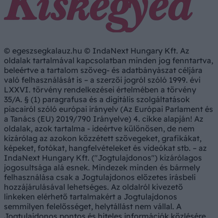
© egeszsegkalauz.hu © IndaNext Hungary Kft. Az
oldalak tartalmával kapcsolatban minden jog fenntartva,
beleértve a tartalom szöveg- és adatbányászat céljára
való felhasználását is – a szerzői jogról szóló 1999. évi
LXXVI. törvény rendelkezései értelmében a törvény
35/A. § (1) paragrafusa és a digitális szolgáltatások
piacairól szóló európai irányelv (Az Európai Parlament és
a Tanács (EU) 2019/790 Irányelve) 4. cikke alapján! Az
oldalak, azok tartalma - ideértve különösen, de nem
kizárólag az azokon közzétett szövegeket, grafikákat,
képeket, fotókat, hangfelvételeket és videókat stb. – az
IndaNext Hungary Kft. ("Jogtulajdonos") kizárólagos
jogosultsága alá esnek. Mindezek minden és bármely
felhasználása csak a Jogtulajdonos előzetes írásbeli
hozzájárulásával lehetséges. Az oldalról kivezető
linkeken elérhető tartalmakért a Jogtulajdonos
semmilyen felelősséget, helytállást nem vállal. A
Jogtulajdonos pontos és hiteles információk közlésére,