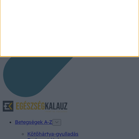
Betegségek A-Z
Kötőhártya-gyulladás