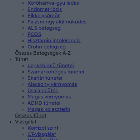
Kötőhártya-gyulladás
Endometriózis
Pikkelysömör
Pajzsmirigy alulműködés
ALS betegség
PCOS
Hisztamin intolerancia
Crohn betegség
Összes Betegségek A-Z
Tünet
Lepkehimlő tünetei
Szamárköhögés tünetei
Skarlát tünetei
Alacsony vérnyomás
Csalánkiütés
Magas vérnyomás
ADHD tünetei
Magas koleszterin
Összes Tünet
Vizsgálat
Kortizol szint
CT-vizsgálat