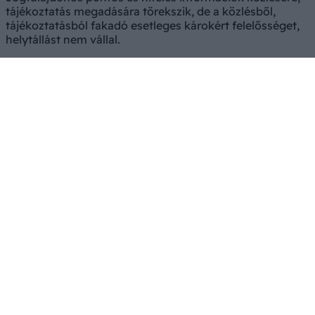
tájékoztatás megadására törekszik, de a közlésből,
tájékoztatásból fakadó esetleges károkért felelősséget,
helytállást nem vállal.