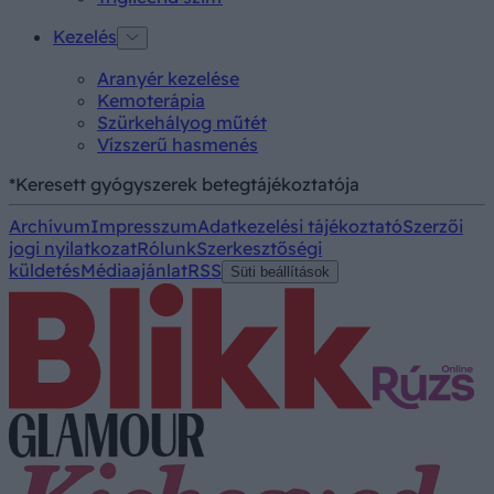
Kezelés
Aranyér kezelése
Kemoterápia
Szürkehályog műtét
Vízszerű hasmenés
*Keresett gyógyszerek betegtájékoztatója
Archívum
Impresszum
Adatkezelési tájékoztató
Szerzői
jogi nyilatkozat
Rólunk
Szerkesztőségi
küldetés
Médiaajánlat
RSS
Süti beállítások