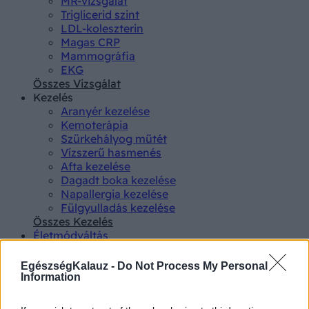
MR-vizsgálat
Triglicerid szint
LDL-koleszterin
Magas CRP
Mammográfia
EKG
Összes Vizsgálat
Kezelés
Aranyér kezelése
Kemoterápia
Szürkehályog műtét
Vízszerű hasmenés
Afta kezelése
Dagadt boka kezelése
Napallergia kezelése
Fülgyulladás kezelése
Összes Kezelés
Életmódváltás
Kutatás
EgészségKalauz -
Do Not Process My Personal
Information