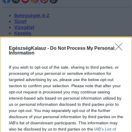
Betegségek A-Z
Tünet
Vizsgálat
Kezelés
Életmódváltás
Kutatás
EgészségKalauz -
Do Not Process My Personal
Prevenció
Information
Hírek
Videók
If you wish to opt-out of the sale, sharing to third parties, or
Kisállatok egészsége
processing of your personal or sensitive information for
targeted advertising by us, please use the below opt-out
#allergia
#influenza
#cukorbetegség
section to confirm your selection. Please note that after your
#orvosmeteorológia
#vérnyomás
#stroke
#rákbetegség
opt-out request is processed you may continue seeing
#pajzsmirigy
#reflux
#ekcéma
#herpesz
interest-based ads based on personal information utilized by
Regisztráció
us or personal information disclosed to third parties prior to
your opt-out. You may separately opt-out of the further
disclosure of your personal information by third parties on the
IAB’s list of downstream participants. This information may
also be disclosed by us to third parties on the
IAB’s List of
Infarktus