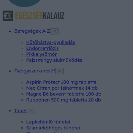
Betegségek A-Z
Kötőhártya-gyulladás
Endometriózis
Pikkelysömör
Pajzsmirigy alulműködés
Gyógyszerkereső*
Aspirin Protect 100 mg tabletta
Neo Citran por felnőttnek 14 db
Magne B6 bevont tabletta 100 db
Rubophen 500 mg tabletta 20 db
Tünet
Lepkehimlő tünetei
Szamárköhögés tünetei