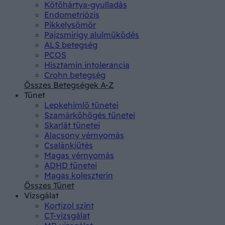
Kötőhártya-gyulladás
Endometriózis
Pikkelysömör
Pajzsmirigy alulműködés
ALS betegség
PCOS
Hisztamin intolerancia
Crohn betegség
Összes Betegségek A-Z
Tünet
Lepkehimlő tünetei
Szamárköhögés tünetei
Skarlát tünetei
Alacsony vérnyomás
Csalánkiütés
Magas vérnyomás
ADHD tünetei
Magas koleszterin
Összes Tünet
Vizsgálat
Kortizol szint
CT-vizsgálat