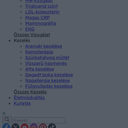
MR-vizsgálat
Triglicerid szint
LDL-koleszterin
Magas CRP
Mammográfia
EKG
Összes Vizsgálat
Kezelés
Aranyér kezelése
Kemoterápia
Szürkehályog műtét
Vízszerű hasmenés
Afta kezelése
Dagadt boka kezelése
Napallergia kezelése
Fülgyulladás kezelése
Összes Kezelés
Életmódváltás
Kutatás