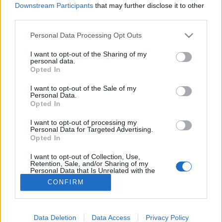
Downstream Participants
that may further disclose it to other
third parties.
Infarktus
Please note that this website/app uses one or more Google
Personal Data Processing Opt Outs
services and may gather and store information including but
not limited to your visit or usage behaviour. You may click to
I want to opt-out of the Sharing of my
personal data.
grant or deny consent to Google and its third-party tags to
Opted In
use your data for below specified purposes in below Google
consent section.
I want to opt-out of the Sale of my
Personal Data.
Opted In
I want to opt-out of processing my
Personal Data for Targeted Advertising.
Opted In
I want to opt-out of Collection, Use,
Retention, Sale, and/or Sharing of my
Personal Data that Is Unrelated with the
Purposes for which it was collected.
CONFIRM
Opted Out
Google consents
Data Deletion
Data Access
Privacy Policy