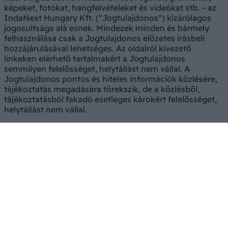
képeket, fotókat, hangfelvételeket és videókat stb. – az
IndaNext Hungary Kft. ("Jogtulajdonos") kizárólagos
jogosultsága alá esnek. Mindezek minden és bármely
felhasználása csak a Jogtulajdonos előzetes írásbeli
hozzájárulásával lehetséges. Az oldalról kivezető
linkeken elérhető tartalmakért a Jogtulajdonos
semmilyen felelősséget, helytállást nem vállal. A
Jogtulajdonos pontos és hiteles információk közlésére,
tájékoztatás megadására törekszik, de a közlésből,
tájékoztatásból fakadó esetleges károkért felelősséget,
helytállást nem vállal.