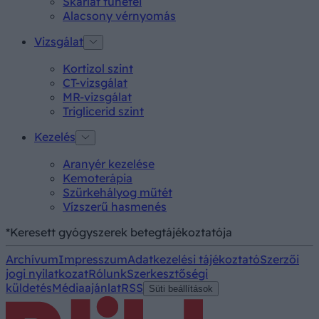
Skarlát tünetei
Alacsony vérnyomás
Vizsgálat
Kortizol szint
CT-vizsgálat
MR-vizsgálat
Triglicerid szint
Kezelés
Aranyér kezelése
Kemoterápia
Szürkehályog műtét
Vízszerű hasmenés
*Keresett gyógyszerek betegtájékoztatója
Archívum
Impresszum
Adatkezelési tájékoztató
Szerzői
jogi nyilatkozat
Rólunk
Szerkesztőségi
küldetés
Médiaajánlat
RSS
Süti beállítások