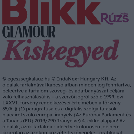
© egeszsegkalauz.hu © IndaNext Hungary Kft. Az
oldalak tartalmával kapcsolatban minden jog fenntartva,
beleértve a tartalom szöveg- és adatbányászat céljára
való felhasználását is – a szerzői jogról szóló 1999. évi
LXXVI. törvény rendelkezései értelmében a törvény
35/A. § (1) paragrafusa és a digitális szolgáltatások
piacairól szóló európai irányelv (Az Európai Parlament és
a Tanács (EU) 2019/790 Irányelve) 4. cikke alapján! Az
oldalak, azok tartalma - ideértve különösen, de nem
kizárólag az azokon közzétett szövegeket, grafikákat,