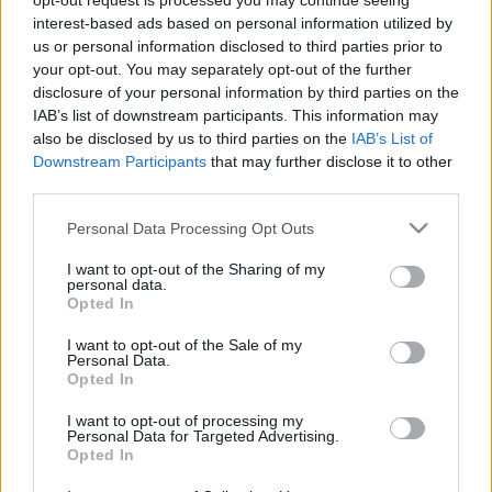
MR-vizsgálat
opt-out request is processed you may continue seeing
Triglicerid szint
interest-based ads based on personal information utilized by
LDL-koleszterin
us or personal information disclosed to third parties prior to
Magas CRP
your opt-out. You may separately opt-out of the further
Mammográfia
disclosure of your personal information by third parties on the
EKG
IAB’s list of downstream participants. This information may
Összes Vizsgálat
also be disclosed by us to third parties on the
IAB’s List of
Kezelés
Downstream Participants
that may further disclose it to other
Aranyér kezelése
third parties.
Kemoterápia
Szürkehályog műtét
Please note that this website/app uses one or more Google
Personal Data Processing Opt Outs
Vízszerű hasmenés
services and may gather and store information including but
Afta kezelése
not limited to your visit or usage behaviour. You may click to
I want to opt-out of the Sharing of my
Dagadt boka kezelése
personal data.
grant or deny consent to Google and its third-party tags to
Opted In
Napallergia kezelése
use your data for below specified purposes in below Google
Fülgyulladás kezelése
consent section.
I want to opt-out of the Sale of my
Összes Kezelés
Personal Data.
Életmódváltás
Opted In
Kutatás
I want to opt-out of processing my
Personal Data for Targeted Advertising.
Opted In