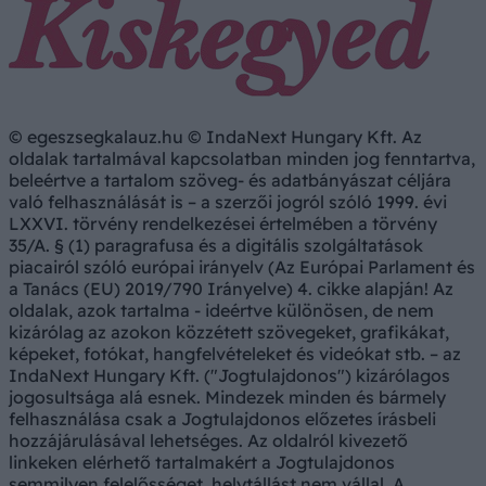
© egeszsegkalauz.hu © IndaNext Hungary Kft. Az
oldalak tartalmával kapcsolatban minden jog fenntartva,
beleértve a tartalom szöveg- és adatbányászat céljára
való felhasználását is – a szerzői jogról szóló 1999. évi
LXXVI. törvény rendelkezései értelmében a törvény
35/A. § (1) paragrafusa és a digitális szolgáltatások
piacairól szóló európai irányelv (Az Európai Parlament és
a Tanács (EU) 2019/790 Irányelve) 4. cikke alapján! Az
oldalak, azok tartalma - ideértve különösen, de nem
kizárólag az azokon közzétett szövegeket, grafikákat,
képeket, fotókat, hangfelvételeket és videókat stb. – az
IndaNext Hungary Kft. ("Jogtulajdonos") kizárólagos
jogosultsága alá esnek. Mindezek minden és bármely
felhasználása csak a Jogtulajdonos előzetes írásbeli
hozzájárulásával lehetséges. Az oldalról kivezető
linkeken elérhető tartalmakért a Jogtulajdonos
semmilyen felelősséget, helytállást nem vállal. A