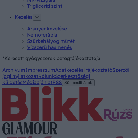
Triglicerid szint
Kezelés
Aranyér kezelése
Kemoterápia
Szürkehályog műtét
Vízszerű hasmenés
*Keresett gyógyszerek betegtájékoztatója
Archívum
Impresszum
Adatkezelési tájékoztató
Szerzői
jogi nyilatkozat
Rólunk
Szerkesztőségi
küldetés
Médiaajánlat
RSS
Süti beállítások