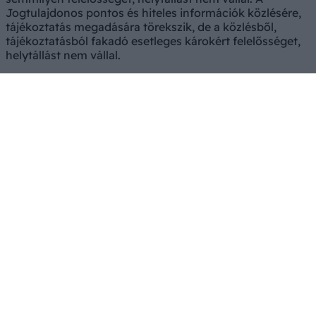
Jogtulajdonos pontos és hiteles információk közlésére,
tájékoztatás megadására törekszik, de a közlésből,
tájékoztatásból fakadó esetleges károkért felelősséget,
helytállást nem vállal.