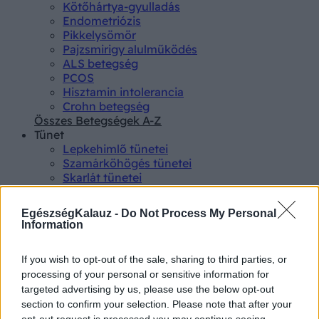
Kötőhártya-gyulladás
Endometriózis
Pikkelysömör
Pajzsmirigy alulműködés
ALS betegség
PCOS
Hisztamin intolerancia
Crohn betegség
Összes Betegségek A-Z
Tünet
Lepkehimlő tünetei
Szamárköhögés tünetei
Skarlát tünetei
Alacsony vérnyomás
Csalánkiütés
EgészségKalauz -
Do Not Process My Personal
Magas vérnyomás
Information
ADHD tünetei
Magas koleszterin
If you wish to opt-out of the sale, sharing to third parties, or
Összes Tünet
processing of your personal or sensitive information for
Vizsgálat
targeted advertising by us, please use the below opt-out
Kortizol szint
CT-vizsgálat
section to confirm your selection. Please note that after your