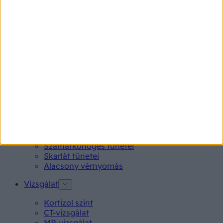
Kötőhártya-gyulladás
Endometriózis
Pikkelysömör
Pajzsmirigy alulműködés
Gyógyszerkereső*
Aspirin Protect 100 mg tabletta
Neo Citran por felnőttnek 14 db
Magne B6 bevont tabletta 100 db
Rubophen 500 mg tabletta 20 db
Tünet
Lepkehimlő tünetei
Szamárköhögés tünetei
Skarlát tünetei
Alacsony vérnyomás
Vizsgálat
Kortizol szint
CT-vizsgálat
MR-vizsgálat