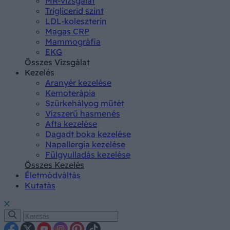
MR-vizsgálat
Triglicerid szint
LDL-koleszterin
Magas CRP
Mammográfia
EKG
Összes Vizsgálat
Kezelés
Aranyér kezelése
Kemoterápia
Szürkehályog műtét
Vízszerű hasmenés
Afta kezelése
Dagadt boka kezelése
Napallergia kezelése
Fülgyulladás kezelése
Összes Kezelés
Életmódváltás
Kutatás