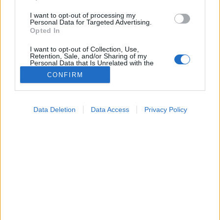
I want to opt-out of processing my
Personal Data for Targeted Advertising.
Opted In
I want to opt-out of Collection, Use,
Retention, Sale, and/or Sharing of my
Personal Data that Is Unrelated with the
Purposes for which it was collected.
CONFIRM
Opted Out
Tünet
2024. június 10. 21:04
Google consents
Megosztás
Küldés
Küldés Messengeren
Data Deletion
Data Access
Privacy Policy
I want to allow Google to enable storage
related to advertising like cookies on web or
Milyen ételeket érdemes fogyasztani, ha
device identifiers in apps.
hasmenésünk van, és melyeket jobb elkerülni?
I want to allow my user data to be sent to
Mutatjuk!
Google for online advertising purposes.
I want to allow Google to send me
personalized advertising.
I want to allow Google to enable storage