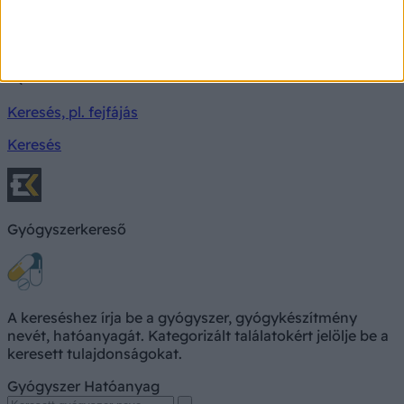
Milyen betegségre utalhatnak a tünetei?
Keresés, pl. fejfájás
Keresés
Gyógyszerkereső
A kereséshez írja be a gyógyszer, gyógykészítmény
nevét, hatóanyagát. Kategorizált találatokért jelölje be a
keresett tulajdonságokat.
Gyógyszer
Hatóanyag