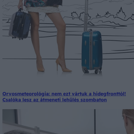
Orvosmeteorológia: nem ezt vártuk a hidegfronttól!
Csalóka lesz az átmeneti lehűlés szombaton