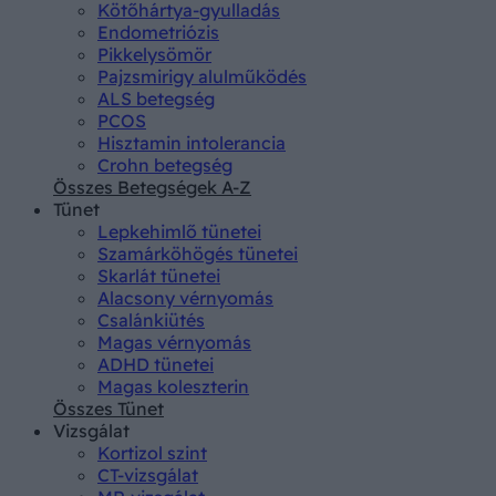
Kötőhártya-gyulladás
Endometriózis
Pikkelysömör
Pajzsmirigy alulműködés
ALS betegség
PCOS
Hisztamin intolerancia
Crohn betegség
Összes Betegségek A-Z
Tünet
Lepkehimlő tünetei
Szamárköhögés tünetei
Skarlát tünetei
Alacsony vérnyomás
Csalánkiütés
Magas vérnyomás
ADHD tünetei
Magas koleszterin
Összes Tünet
Vizsgálat
Kortizol szint
CT-vizsgálat