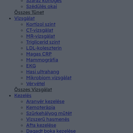
Száraz köhögés
Szédülés okai
Összes Tünet
Vizsgálat
Kortizol szint
CT-vizsgálat
MR-vizsgálat
Triglicerid szint
LDL-koleszterin
Magas CRP
Mammográfia
EKG
Hasi ultrahang
Mikrobiom vizsgálat
Vérvétel
Összes Vizsgálat
Kezelés
Aranyér kezelése
Kemoterápia
Szürkehályog műtét
Vízszerű hasmenés
Afta kezelése
Dagadt boka kezelése