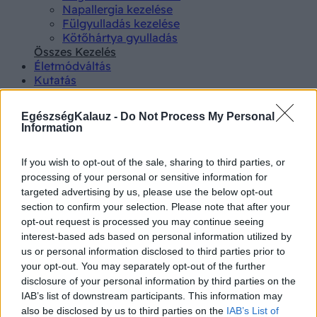
Napallergia kezelése
Fülgyulladás kezelése
Kötőhártya gyulladás
Összes Kezelés
Életmódváltás
Kutatás
EgészségKalauz -
Do Not Process My Personal
Information
If you wish to opt-out of the sale, sharing to third parties, or
Betegségek A-Z
processing of your personal or sensitive information for
Tünet
targeted advertising by us, please use the below opt-out
Vizsgálat
section to confirm your selection. Please note that after your
Kezelés
opt-out request is processed you may continue seeing
Életmódváltás
interest-based ads based on personal information utilized by
Kutatás
us or personal information disclosed to third parties prior to
Prevenció
your opt-out. You may separately opt-out of the further
Hírek
disclosure of your personal information by third parties on the
Videók
IAB’s list of downstream participants. This information may
Kisállatok egészsége
also be disclosed by us to third parties on the
IAB’s List of