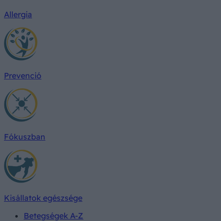
Allergia
Prevenció
Fókuszban
Kisállatok egészsége
Betegségek A-Z