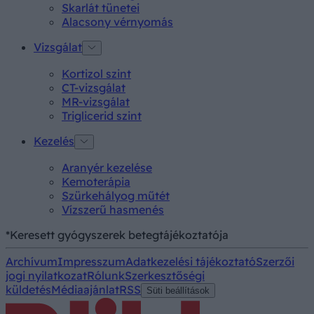
Skarlát tünetei
Alacsony vérnyomás
Vizsgálat
Kortizol szint
CT-vizsgálat
MR-vizsgálat
Triglicerid szint
Kezelés
Aranyér kezelése
Kemoterápia
Szürkehályog műtét
Vízszerű hasmenés
*Keresett gyógyszerek betegtájékoztatója
Archívum
Impresszum
Adatkezelési tájékoztató
Szerzői
jogi nyilatkozat
Rólunk
Szerkesztőségi
küldetés
Médiaajánlat
RSS
Süti beállítások