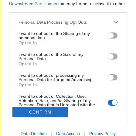
Downstream Participants
that may further disclose it to other
#allergia
#influenza
#cukorbetegség
third parties.
#orvosmeteorológia
#vérnyomás
#stroke
#rákbetegség
#pajzsmirigy
#reflux
#ekcéma
#herpesz
Please note that this website/app uses one or more Google
Personal Data Processing Opt Outs
Regisztráció
services and may gather and store information including but
not limited to your visit or usage behaviour. You may click to
I want to opt-out of the Sharing of my
personal data.
grant or deny consent to Google and its third-party tags to
Opted In
use your data for below specified purposes in below Google
consent section.
I want to opt-out of the Sale of my
Járvány
Personal Data.
Opted In
Járvány
I want to opt-out of processing my
Personal Data for Targeted Advertising.
Opted In
I want to opt-out of Collection, Use,
Retention, Sale, and/or Sharing of my
Personal Data that Is Unrelated with the
Purposes for which it was collected.
CONFIRM
Opted Out
Google consents
Data Deletion
Data Access
Privacy Policy