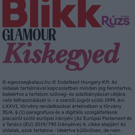
© egeszsegkalauz.hu © IndaNext Hungary Kft. Az
oldalak tartalmával kapcsolatban minden jog fenntartva,
beleértve a tartalom szöveg- és adatbányászat céljára
való felhasználását is – a szerzői jogról szóló 1999. évi
LXXVI. törvény rendelkezései értelmében a törvény
35/A. § (1) paragrafusa és a digitális szolgáltatások
piacairól szóló európai irányelv (Az Európai Parlament és
a Tanács (EU) 2019/790 Irányelve) 4. cikke alapján! Az
oldalak, azok tartalma - ideértve különösen, de nem