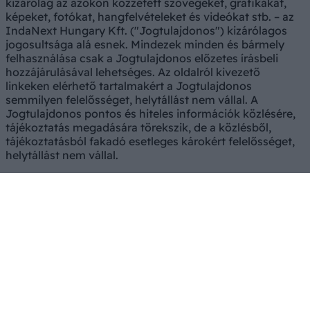
kizárólag az azokon közzétett szövegeket, grafikákat,
képeket, fotókat, hangfelvételeket és videókat stb. – az
IndaNext Hungary Kft. ("Jogtulajdonos") kizárólagos
jogosultsága alá esnek. Mindezek minden és bármely
felhasználása csak a Jogtulajdonos előzetes írásbeli
hozzájárulásával lehetséges. Az oldalról kivezető
linkeken elérhető tartalmakért a Jogtulajdonos
semmilyen felelősséget, helytállást nem vállal. A
Jogtulajdonos pontos és hiteles információk közlésére,
tájékoztatás megadására törekszik, de a közlésből,
tájékoztatásból fakadó esetleges károkért felelősséget,
helytállást nem vállal.