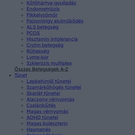
Kötőhártya-gyulladás
Endometriózis
Pikkelysömör
Pajzsmirigy alulműködés
ALS betegség
PCOS
Hisztamin intolerancia
Crohn betegség
Rühesség
Lyme-kór
Szklerózis multiplex
Összes Betegségek A-Z
Tünet
Lepkehimlő tünetei
Szamárköhögés tünetei
Skarlát tünetei
Alacsony vérnyomás
Csalánkiütés
Magas vérnyomás
ADHD tünetei
Magas koleszterin
Hasmenés