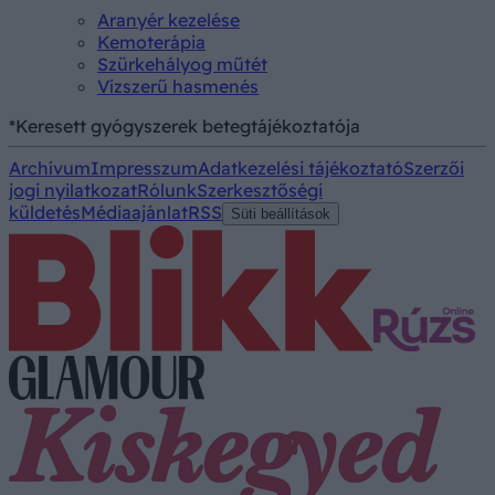
Aranyér kezelése
Kemoterápia
Szürkehályog műtét
Vízszerű hasmenés
*Keresett gyógyszerek betegtájékoztatója
Archívum
Impresszum
Adatkezelési tájékoztató
Szerzői
jogi nyilatkozat
Rólunk
Szerkesztőségi
küldetés
Médiaajánlat
RSS
Süti beállítások