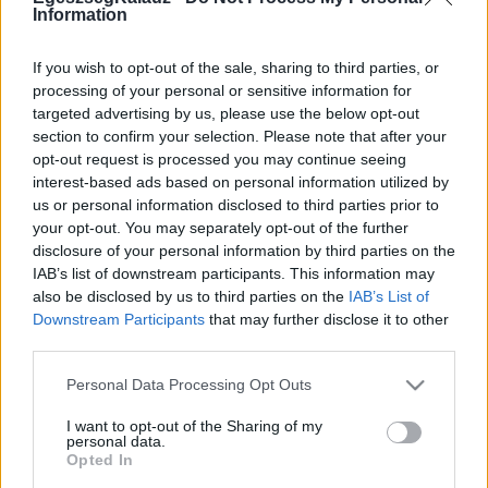
Information
Betegségek A-Z
If you wish to opt-out of the sale, sharing to third parties, or
Tünet
processing of your personal or sensitive information for
Vizsgálat
targeted advertising by us, please use the below opt-out
Kezelés
section to confirm your selection. Please note that after your
Életmódváltás
opt-out request is processed you may continue seeing
Kutatás
interest-based ads based on personal information utilized by
Prevenció
us or personal information disclosed to third parties prior to
Hírek
your opt-out. You may separately opt-out of the further
Videók
Kisállatok egészsége
disclosure of your personal information by third parties on the
IAB’s list of downstream participants. This information may
also be disclosed by us to third parties on the
IAB’s List of
#allergia
#influenza
#cukorbetegség
Downstream Participants
that may further disclose it to other
#orvosmeteorológia
#vérnyomás
#stroke
#rákbetegség
third parties.
#pajzsmirigy
#reflux
#ekcéma
#herpesz
Regisztráció
Please note that this website/app uses one or more Google
Personal Data Processing Opt Outs
services and may gather and store information including but
not limited to your visit or usage behaviour. You may click to
I want to opt-out of the Sharing of my
personal data.
grant or deny consent to Google and its third-party tags to
Opted In
use your data for below specified purposes in below Google
Joghurt