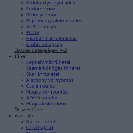
Kötőhártya-gyulladás
Endometriózis
Pikkelysömör
Pajzsmirigy alulműködés
ALS betegség
PCOS
Hisztamin intolerancia
Crohn betegség
Összes Betegségek A-Z
Tünet
Lepkehimlő tünetei
Szamárköhögés tünetei
Skarlát tünetei
Alacsony vérnyomás
Csalánkiütés
Magas vérnyomás
ADHD tünetei
Magas koleszterin
Összes Tünet
Vizsgálat
Kortizol szint
CT-vizsgálat