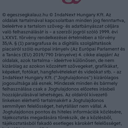
© egeszsegkalauz.hu © IndaNext Hungary Kft. Az
oldalak tartalmával kapcsolatban minden jog fenntartva,
beleértve a tartalom szöveg- és adatbányászat céljára
való felhasználását is – a szerzői jogról szóló 1999. évi
LXXVI. törvény rendelkezései értelmében a törvény
35/A. § (1) paragrafusa és a digitális szolgáltatások
piacairól szóló európai irányelv (Az Európai Parlament és
a Tanács (EU) 2019/790 Irányelve) 4. cikke alapján! Az
oldalak, azok tartalma - ideértve különösen, de nem
kizárólag az azokon közzétett szövegeket, grafikákat,
képeket, fotókat, hangfelvételeket és videókat stb. – az
IndaNext Hungary Kft. ("Jogtulajdonos") kizárólagos
jogosultsága alá esnek. Mindezek minden és bármely
felhasználása csak a Jogtulajdonos előzetes írásbeli
hozzájárulásával lehetséges. Az oldalról kivezető
linkeken elérhető tartalmakért a Jogtulajdonos
semmilyen felelősséget, helytállást nem vállal. A
Jogtulajdonos pontos és hiteles információk közlésére,
tájékoztatás megadására törekszik, de a közlésből,
tájékoztatásból fakadó esetleges károkért felelősséget,