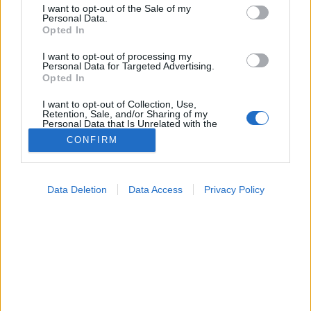
consent section.
I want to opt-out of the Sale of my
Personal Data.
Joghurt
Opted In
I want to opt-out of processing my
Personal Data for Targeted Advertising.
Opted In
I want to opt-out of Collection, Use,
Retention, Sale, and/or Sharing of my
Personal Data that Is Unrelated with the
Purposes for which it was collected.
CONFIRM
Opted Out
Google consents
Data Deletion
Data Access
Privacy Policy
I want to allow Google to enable storage
related to advertising like cookies on web or
device identifiers in apps.
I want to allow my user data to be sent to
Google for online advertising purposes.
I want to allow Google to send me