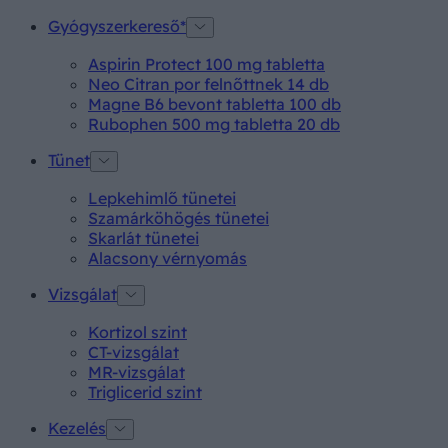
Gyógyszerkereső*
Aspirin Protect 100 mg tabletta
Neo Citran por felnőttnek 14 db
Magne B6 bevont tabletta 100 db
Rubophen 500 mg tabletta 20 db
Tünet
Lepkehimlő tünetei
Szamárköhögés tünetei
Skarlát tünetei
Alacsony vérnyomás
Vizsgálat
Kortizol szint
CT-vizsgálat
MR-vizsgálat
Triglicerid szint
Kezelés