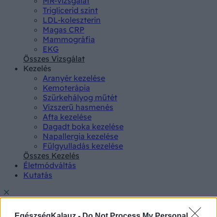
MR-vizsgálat
Triglicerid szint
LDL-koleszterin
Magas CRP
Mammográfia
EKG
Összes Vizsgálat
Kezelés
Aranyér kezelése
Kemoterápia
Szürkehályog műtét
Vízszerű hasmenés
Afta kezelése
Dagadt boka kezelése
Napallergia kezelése
Fülgyulladás kezelése
Összes Kezelés
Életmódváltás
Kutatás
EgészségKalauz -
Do Not Process My Personal