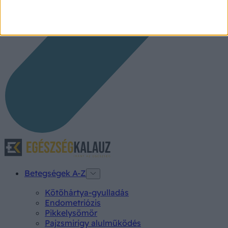
Betegségek A-Z
Kötőhártya-gyulladás
Endometriózis
Pikkelysömör
Pajzsmirigy alulműködés