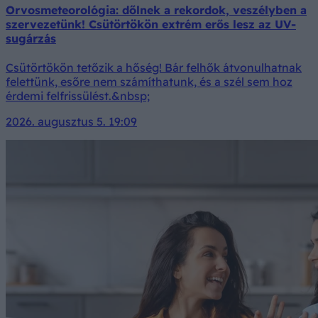
Orvosmeteorológia: dőlnek a rekordok, veszélyben a
szervezetünk! Csütörtökön extrém erős lesz az UV-
sugárzás
Csütörtökön tetőzik a hőség! Bár felhők átvonulhatnak
felettünk, esőre nem számíthatunk, és a szél sem hoz
érdemi felfrissülést.&nbsp;
2026. augusztus 5. 19:09