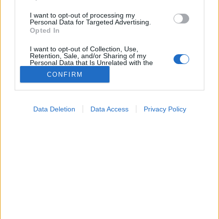
I want to opt-out of processing my
Personal Data for Targeted Advertising.
Opted In
I want to opt-out of Collection, Use,
Retention, Sale, and/or Sharing of my
Personal Data that Is Unrelated with the
Purposes for which it was collected.
CONFIRM
Opted Out
Google consents
Data Deletion
Data Access
Privacy Policy
I want to allow Google to enable storage
related to advertising like cookies on web or
device identifiers in apps.
I want to allow my user data to be sent to
Google for online advertising purposes.
I want to allow Google to send me
personalized advertising.
I want to allow Google to enable storage