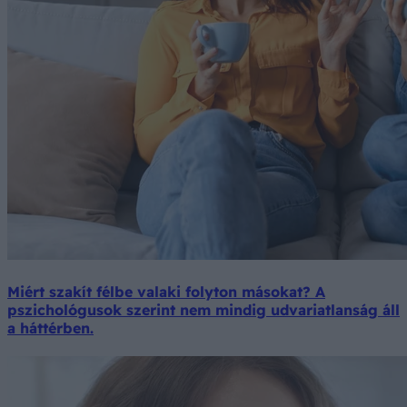
Miért szakít félbe valaki folyton másokat? A
pszichológusok szerint nem mindig udvariatlanság áll
a háttérben.