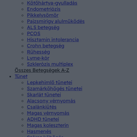
Kötőhártya-gyulladás
Endometriózis
Pikkelysömör
Pajzsmirigy alulműködés
ALS betegség
PCOS
Hisztamin intolerancia
Crohn betegség
Rühesség
Lyme-kór
Szklerózis multiplex
Összes Betegségek A-Z
Tünet
Lepkehimlő tünetei
Szamárköhögés tünetei
Skarlát tünetei
Alacsony vérnyomás
Csalánkiütés
Magas vérnyomás
ADHD tünetei
Magas koleszterin
Hasmenés