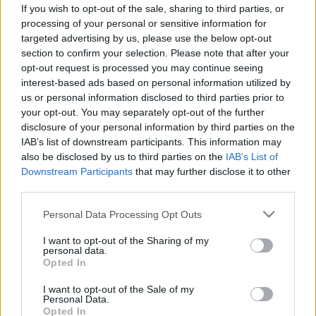
If you wish to opt-out of the sale, sharing to third parties, or
#allergia
#influenza
#cukorbetegség
processing of your personal or sensitive information for
#orvosmeteorológia
#vérnyomás
#stroke
#rákbetegség
targeted advertising by us, please use the below opt-out
#pajzsmirigy
#reflux
#ekcéma
#herpesz
section to confirm your selection. Please note that after your
Regisztráció
opt-out request is processed you may continue seeing
interest-based ads based on personal information utilized by
Filléres finomság: ez az
us or personal information disclosed to third parties prior to
Életmódorvoslás
Dietetika
egyik legegészségesebb,
your opt-out. You may separately opt-out of the further
amit csak ehet
disclosure of your personal information by third parties on the
IAB’s list of downstream participants. This information may
Filléres finomság: ez az egyik
also be disclosed by us to third parties on the
IAB’s List of
legegészségesebb, amit csak ehet
Downstream Participants
that may further disclose it to other
third parties.
Please note that this website/app uses one or more Google
Personal Data Processing Opt Outs
services and may gather and store information including but
not limited to your visit or usage behaviour. You may click to
I want to opt-out of the Sharing of my
personal data.
grant or deny consent to Google and its third-party tags to
Opted In
use your data for below specified purposes in below Google
consent section.
I want to opt-out of the Sale of my
Personal Data.
Opted In