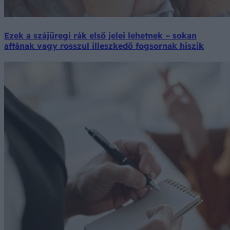
Ezek a szájüregi rák első jelei lehetnek – sokan
aftának vagy rosszul illeszkedő fogsornak hiszik