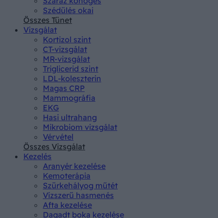
Száraz köhögés
Szédülés okai
Összes Tünet
Vizsgálat
Kortizol szint
CT-vizsgálat
MR-vizsgálat
Triglicerid szint
LDL-koleszterin
Magas CRP
Mammográfia
EKG
Hasi ultrahang
Mikrobiom vizsgálat
Vérvétel
Összes Vizsgálat
Kezelés
Aranyér kezelése
Kemoterápia
Szürkehályog műtét
Vízszerű hasmenés
Afta kezelése
Dagadt boka kezelése