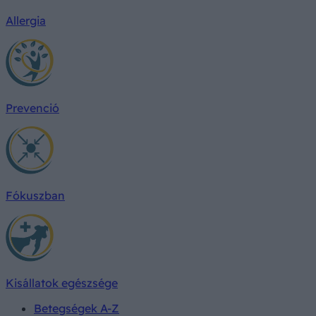
Allergia
Prevenció
Fókuszban
Kisállatok egészsége
Betegségek A-Z