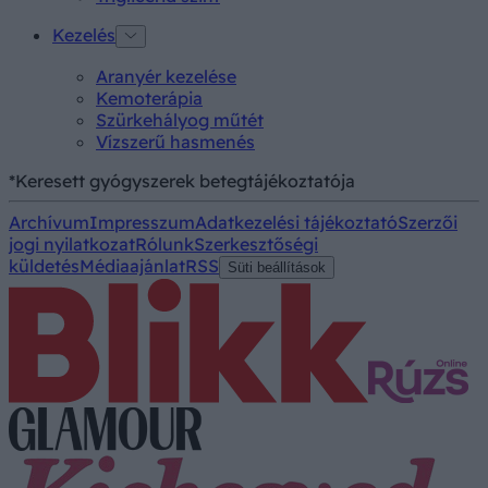
Kezelés
Aranyér kezelése
Kemoterápia
Szürkehályog műtét
Vízszerű hasmenés
*Keresett gyógyszerek betegtájékoztatója
Archívum
Impresszum
Adatkezelési tájékoztató
Szerzői
jogi nyilatkozat
Rólunk
Szerkesztőségi
küldetés
Médiaajánlat
RSS
Süti beállítások