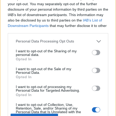
your opt-out. You may separately opt-out of the further
disclosure of your personal information by third parties on the
Betegségek A-Z
IAB’s list of downstream participants. This information may
Tünet
also be disclosed by us to third parties on the
IAB’s List of
Vizsgálat
Downstream Participants
that may further disclose it to other
Kezelés
third parties.
Életmódváltás
Kutatás
Please note that this website/app uses one or more Google
Personal Data Processing Opt Outs
Prevenció
services and may gather and store information including but
Hírek
not limited to your visit or usage behaviour. You may click to
I want to opt-out of the Sharing of my
Videók
personal data.
grant or deny consent to Google and its third-party tags to
Opted In
Kisállatok egészsége
use your data for below specified purposes in below Google
consent section.
I want to opt-out of the Sale of my
#allergia
#influenza
#cukorbetegség
Personal Data.
#orvosmeteorológia
#vérnyomás
#stroke
#rákbetegség
Opted In
#pajzsmirigy
#reflux
#ekcéma
#herpesz
I want to opt-out of processing my
Regisztráció
Personal Data for Targeted Advertising.
Opted In
I want to opt-out of Collection, Use,
Retention, Sale, and/or Sharing of my
Personal Data that Is Unrelated with the
Karzsibbadás
Purposes for which it was collected.