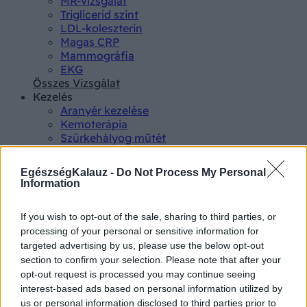
MR-vizsgálat
Triglicerid szint
LDL-koleszterin
Magas CRP
Mammográfia
EKG
Összes Vizsgálat
Kezelés
Aranyér kezelése
Kemoterápia
Szürkehályog műtét
Vízszerű hasmenés
Afta kezelése
EgészségKalauz -
Do Not Process My Personal
Dagadt boka kezelése
Information
Napallergia kezelése
Fülgyulladás kezelése
If you wish to opt-out of the sale, sharing to third parties, or
Összes Kezelés
processing of your personal or sensitive information for
Életmódváltás
targeted advertising by us, please use the below opt-out
Kutatás
section to confirm your selection. Please note that after your
opt-out request is processed you may continue seeing
interest-based ads based on personal information utilized by
us or personal information disclosed to third parties prior to