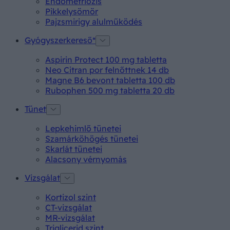
Endometriózis
Pikkelysömör
Pajzsmirigy alulműködés
Gyógyszerkereső*
Aspirin Protect 100 mg tabletta
Neo Citran por felnőttnek 14 db
Magne B6 bevont tabletta 100 db
Rubophen 500 mg tabletta 20 db
Tünet
Lepkehimlő tünetei
Szamárköhögés tünetei
Skarlát tünetei
Alacsony vérnyomás
Vizsgálat
Kortizol szint
CT-vizsgálat
MR-vizsgálat
Triglicerid szint