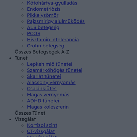
Kötőhártya-gyulladás
Endometriózis
Pikkelysömör
Pajzsmirigy alulműködés
ALS betegség
PCOS
Hisztamin intolerancia
Crohn betegség
Összes Betegségek A-Z
Tünet
Lepkehimlő tünetei
Szamárköhögés tünetei
Skarlát tünetei
Alacsony vérnyomás
Csalánkiütés
Magas vérnyomás
ADHD tünetei
Magas koleszterin
Összes Tünet
Vizsgálat
Kortizol szint
CT-vizsgálat