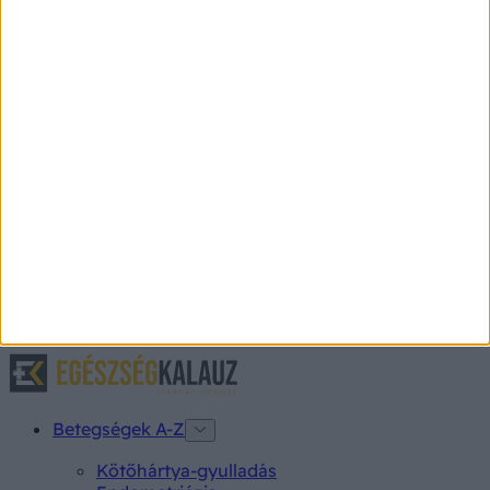
Éppen kirándultak az erdőben, és
csak ennyit érzett az asszony - ha
nincs a férje, már nem él
Férje hazakísérte, lepihent egy kicsit, de a férfi le nem
vette róla a szemét, és ez volt az aszzony szerencséje.
Mentőhelikoptert is riasztott a helyszínre.
Betegségek A-Z
Kötőhártya-gyulladás