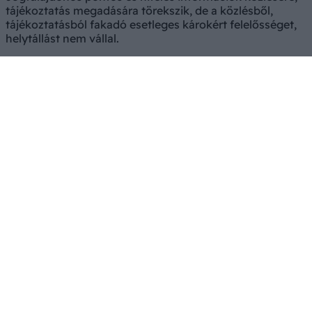
tájékoztatás megadására törekszik, de a közlésből,
tájékoztatásból fakadó esetleges károkért felelősséget,
helytállást nem vállal.