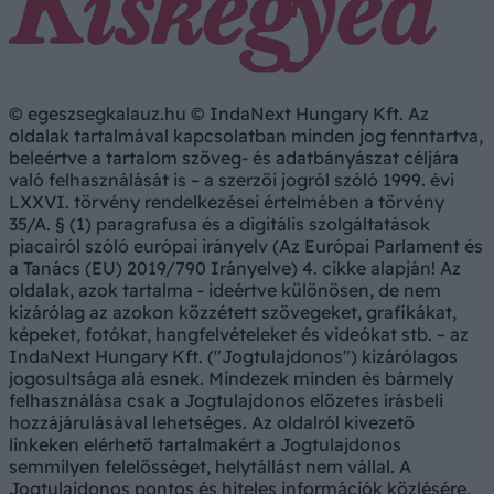
© egeszsegkalauz.hu © IndaNext Hungary Kft. Az
oldalak tartalmával kapcsolatban minden jog fenntartva,
beleértve a tartalom szöveg- és adatbányászat céljára
való felhasználását is – a szerzői jogról szóló 1999. évi
LXXVI. törvény rendelkezései értelmében a törvény
35/A. § (1) paragrafusa és a digitális szolgáltatások
piacairól szóló európai irányelv (Az Európai Parlament és
a Tanács (EU) 2019/790 Irányelve) 4. cikke alapján! Az
oldalak, azok tartalma - ideértve különösen, de nem
kizárólag az azokon közzétett szövegeket, grafikákat,
képeket, fotókat, hangfelvételeket és videókat stb. – az
IndaNext Hungary Kft. ("Jogtulajdonos") kizárólagos
jogosultsága alá esnek. Mindezek minden és bármely
felhasználása csak a Jogtulajdonos előzetes írásbeli
hozzájárulásával lehetséges. Az oldalról kivezető
linkeken elérhető tartalmakért a Jogtulajdonos
semmilyen felelősséget, helytállást nem vállal. A
Jogtulajdonos pontos és hiteles információk közlésére,