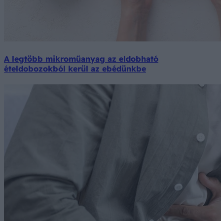
A legtöbb mikroműanyag az eldobható
ételdobozokból kerül az ebédünkbe