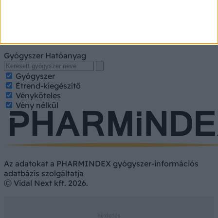
A kereséshez írja be a gyógyszer, gyógykészítmény
nevét, hatóanyagát. Kategorizált találatokért jelölje be a
keresett tulajdonságokat.
Gyógyszer
Hatóanyag
Gyógyszer
Étrend-kiegészítő
Vényköteles
Vény nélkül
Az adatokat a PHARMINDEX gyógyszer-információs
adatbázis szolgáltatja
Ⓒ Vidal Next kft. 2026.