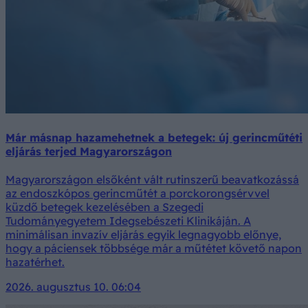
Már másnap hazamehetnek a betegek: új gerincműtéti
eljárás terjed Magyarországon
Magyarországon elsőként vált rutinszerű beavatkozássá
az endoszkópos gerincműtét a porckorongsérvvel
küzdő betegek kezelésében a Szegedi
Tudományegyetem Idegsebészeti Klinikáján. A
minimálisan invazív eljárás egyik legnagyobb előnye,
hogy a páciensek többsége már a műtétet követő napon
hazatérhet.
2026. augusztus 10. 06:04