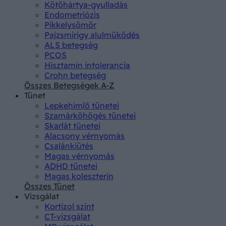
Kötőhártya-gyulladás
Endometriózis
Pikkelysömör
Pajzsmirigy alulműködés
ALS betegség
PCOS
Hisztamin intolerancia
Crohn betegség
Összes Betegségek A-Z
Tünet
Lepkehimlő tünetei
Szamárköhögés tünetei
Skarlát tünetei
Alacsony vérnyomás
Csalánkiütés
Magas vérnyomás
ADHD tünetei
Magas koleszterin
Összes Tünet
Vizsgálat
Kortizol szint
CT-vizsgálat