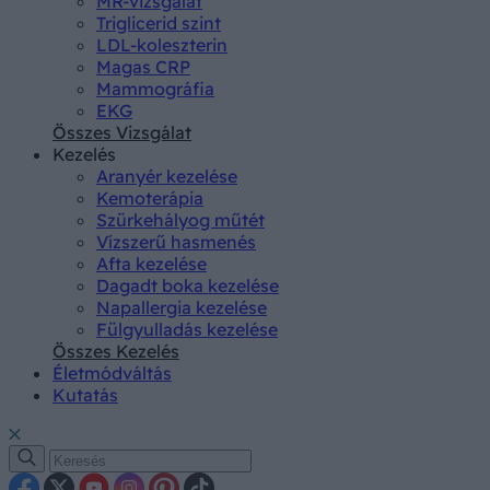
MR-vizsgálat
Triglicerid szint
LDL-koleszterin
Magas CRP
Mammográfia
EKG
Összes Vizsgálat
Kezelés
Aranyér kezelése
Kemoterápia
Szürkehályog műtét
Vízszerű hasmenés
Afta kezelése
Dagadt boka kezelése
Napallergia kezelése
Fülgyulladás kezelése
Összes Kezelés
Életmódváltás
Kutatás