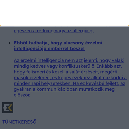
megköszörüli a torkát, pedig nem fáj a torka és
nem köhög, érdemes utánajárni az okának. Az
állandó torokköszörülés ugyanis nem önálló
betegség, hanem egy tünet, amelynek számos
kiváltó oka lehet – az ártalmatlan irritációtól
egészen a refluxig vagy az allergiáig.
Ebből tudhatja, hogy alacsony érzelmi
intelligenciájú emberrel beszél
Az érzelmi intelligencia nem azt jelenti, hogy valaki
mindig kedves vagy konfliktuskerülő. Inkább azt,
hogy felismeri és kezeli a saját érzéseit, megérti
mások érzelmeit, és képes ezekhez alkalmazkodni a
mindennapi helyzetekben. Ha ez kevésbé fejlett, az
gyakran a kommunikációban mutatkozik meg
először.
TÜNETKERESŐ