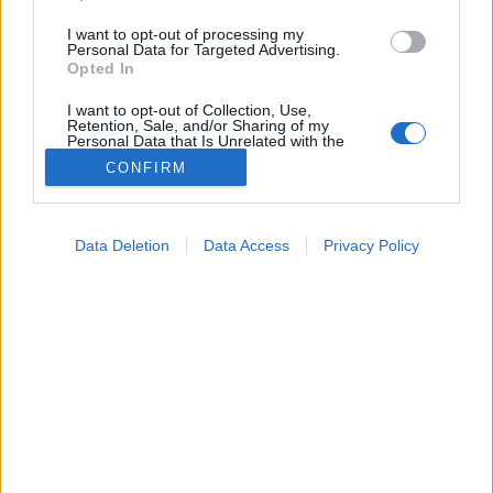
I want to opt-out of processing my
Personal Data for Targeted Advertising.
Opted In
I want to opt-out of Collection, Use,
Retention, Sale, and/or Sharing of my
Personal Data that Is Unrelated with the
Purposes for which it was collected.
CONFIRM
Opted Out
Betegségek
Google consents
2024. november 15. 16:34
Data Deletion
Data Access
Privacy Policy
Megosztás
Küldés
Küldés Messengeren
I want to allow Google to enable storage
related to advertising like cookies on web or
device identifiers in apps.
Egészségkalauz
Egészségkalauz
I want to allow my user data to be sent to
Google for online advertising purposes.
I want to allow Google to send me
A szívbetegségre olykor egészen furcsa tünetek
personalized advertising.
hívják fel a figyelmet.
I want to allow Google to enable storage