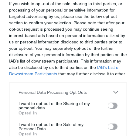
bőrtünet is utalhat arra, ha romlik
If you wish to opt-out of the sale, sharing to third parties, or
a szíve
processing of your personal or sensitive information for
targeted advertising by us, please use the below opt-out
section to confirm your selection. Please note that after your
opt-out request is processed you may continue seeing
interest-based ads based on personal information utilized by
us or personal information disclosed to third parties prior to
your opt-out. You may separately opt-out of the further
disclosure of your personal information by third parties on the
IAB’s list of downstream participants. This information may
also be disclosed by us to third parties on the
IAB’s List of
Downstream Participants
that may further disclose it to other
third parties.
Please note that this website/app uses one or more Google
Personal Data Processing Opt Outs
services and may gather and store information including but
not limited to your visit or usage behaviour. You may click to
I want to opt-out of the Sharing of my
personal data.
grant or deny consent to Google and its third-party tags to
Opted In
use your data for below specified purposes in below Google
consent section.
I want to opt-out of the Sale of my
Personal Data.
Opted In