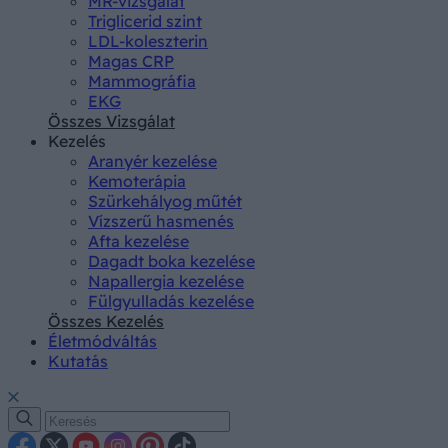
MR-vizsgálat
Triglicerid szint
LDL-koleszterin
Magas CRP
Mammográfia
EKG
Összes Vizsgálat
Kezelés
Aranyér kezelése
Kemoterápia
Szürkehályog műtét
Vízszerű hasmenés
Afta kezelése
Dagadt boka kezelése
Napallergia kezelése
Fülgyulladás kezelése
Összes Kezelés
Életmódváltás
Kutatás