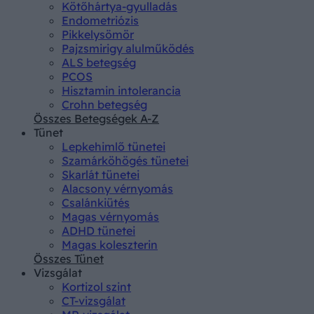
Kötőhártya-gyulladás
Endometriózis
Pikkelysömör
Pajzsmirigy alulműködés
ALS betegség
PCOS
Hisztamin intolerancia
Crohn betegség
Összes Betegségek A-Z
Tünet
Lepkehimlő tünetei
Szamárköhögés tünetei
Skarlát tünetei
Alacsony vérnyomás
Csalánkiütés
Magas vérnyomás
ADHD tünetei
Magas koleszterin
Összes Tünet
Vizsgálat
Kortizol szint
CT-vizsgálat