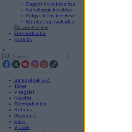
Dagadt boka kezelése
Napallergia kezelése
Fülgyulladás kezelése
Kötőhártya gyulladás
Összes Kezelés
Életmódváltás
Kutatás
Betegségek A-Z
Tünet
Vizsgálat
Kezelés
Életmódváltás
Kutatás
Prevenció
Hírek
Videók