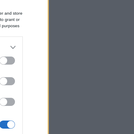
er and store
to grant or
ed purposes