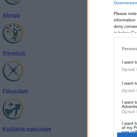
Downstream 
Please note
Allergia
information 
deny consent
in below Go
Persona
Prevenció
I want t
Opted 
I want t
Fókuszban
Opted 
I want 
Advertis
Opted 
I want t
of my P
Kisállatok egészsége
was col