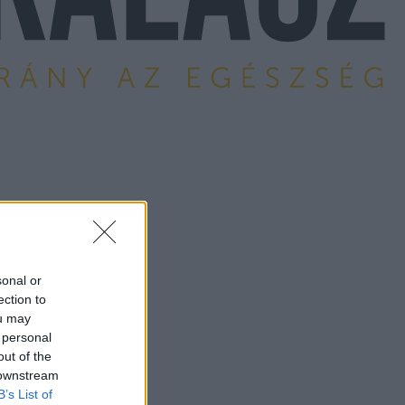
sonal or
ection to
ou may
 personal
out of the
 downstream
B’s List of