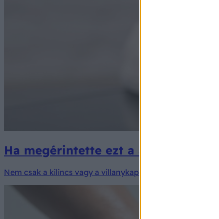
Ha megérintette ezt a 3 hétköznapi 
Nem csak a kilincs vagy a villanykapcsoló lehet problémá