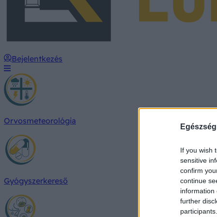
Bejelentkezés
Orvosmeteorológia
Egészség
If you wish 
sensitive in
confirm you
Gyógyszerkereső
continue se
information 
further disc
participants