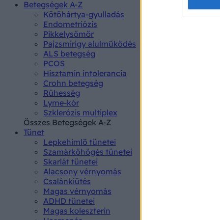
Opted 
Betegségek A-Z
Kötőhártya-gyulladás
Endometriózis
Google 
Pikkelysömör
Pajzsmirigy alulműködés
I want t
ALS betegség
web or d
PCOS
Hisztamin intolerancia
I want t
Crohn betegség
purpose
Rühesség
Lyme-kór
I want 
Szklerózis multiplex
Összes Betegségek A-Z
I want t
Tünet
web or d
Lepkehimlő tünetei
Szamárköhögés tünetei
I want t
Skarlát tünetei
or app.
Alacsony vérnyomás
Csalánkiütés
I want t
Magas vérnyomás
ADHD tünetei
Magas koleszterin
I want t