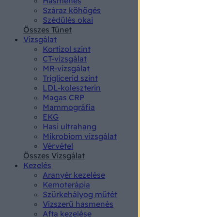
Hasmenés
authenti
Száraz köhögés
Szédülés okai
Összes Tünet
Vizsgálat
Kortizol szint
CT-vizsgálat
MR-vizsgálat
Triglicerid szint
LDL-koleszterin
Magas CRP
Mammográfia
EKG
Hasi ultrahang
Mikrobiom vizsgálat
Vérvétel
Összes Vizsgálat
Kezelés
Aranyér kezelése
Kemoterápia
Szürkehályog műtét
Vízszerű hasmenés
Afta kezelése