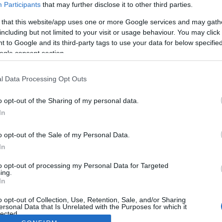
Participants
that may further disclose it to other third parties.
 that this website/app uses one or more Google services and may gath
including but not limited to your visit or usage behaviour. You may click 
 to Google and its third-party tags to use your data for below specifi
ogle consent section.
l Data Processing Opt Outs
o opt-out of the Sharing of my personal data.
In
o opt-out of the Sale of my Personal Data.
In
to opt-out of processing my Personal Data for Targeted
ing.
In
o opt-out of Collection, Use, Retention, Sale, and/or Sharing
ersonal Data that Is Unrelated with the Purposes for which it
lected.