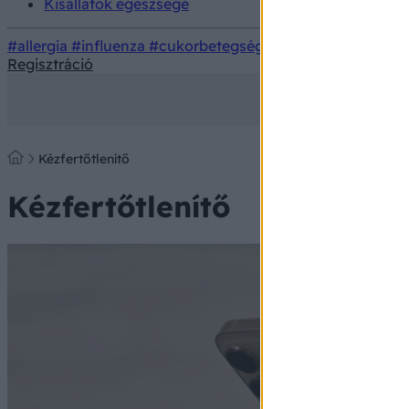
Kisállatok egészsége
#allergia
#influenza
#cukorbetegség
#orvosmeteorológi
Regisztráció
Kézfertőtlenítő
Kézfertőtlenítő