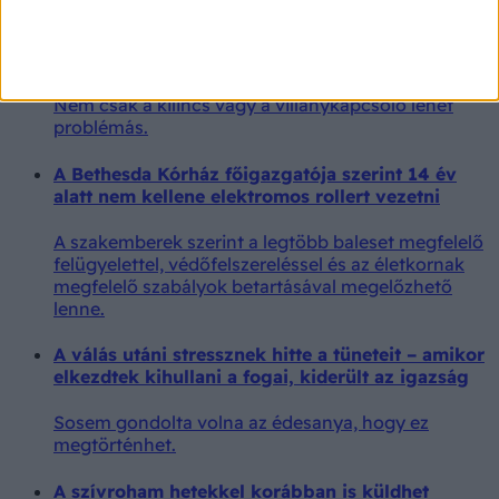
Ha megérintette ezt a 3 hétköznapi tárgyat, nagy
hibát követ el, ha nem mos utána kezet
Nem csak a kilincs vagy a villanykapcsoló lehet
problémás.
A Bethesda Kórház főigazgatója szerint 14 év
alatt nem kellene elektromos rollert vezetni
A szakemberek szerint a legtöbb baleset megfelelő
felügyelettel, védőfelszereléssel és az életkornak
megfelelő szabályok betartásával megelőzhető
lenne.
A válás utáni stressznek hitte a tüneteit – amikor
elkezdtek kihullani a fogai, kiderült az igazság
Sosem gondolta volna az édesanya, hogy ez
megtörténhet.
A szívroham hetekkel korábban is küldhet