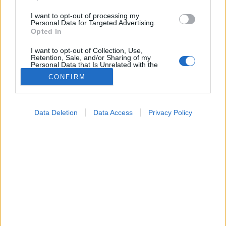
I want to opt-out of processing my
Personal Data for Targeted Advertising.
Opted In
I want to opt-out of Collection, Use,
Retention, Sale, and/or Sharing of my
Personal Data that Is Unrelated with the
Purposes for which it was collected.
CONFIRM
Opted Out
Színes
Google consents
2026. július 08. 13:54
Data Deletion
Data Access
Privacy Policy
Megosztás
Küldés
Küldés Messengeren
I want to allow Google to enable storage
related to advertising like cookies on web or
device identifiers in apps.
Tomanóczy Andrea
szerkesztő
I want to allow my user data to be sent to
Google for online advertising purposes.
I want to allow Google to send me
Nem csak a kilincs vagy a villanykapcsoló lehet
personalized advertising.
problémás.
I want to allow Google to enable storage