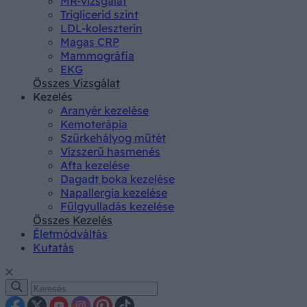
MR-vizsgálat
Triglicerid szint
LDL-koleszterin
Magas CRP
Mammográfia
EKG
Összes Vizsgálat
Kezelés
Aranyér kezelése
Kemoterápia
Szürkehályog műtét
Vízszerű hasmenés
Afta kezelése
Dagadt boka kezelése
Napallergia kezelése
Fülgyulladás kezelése
Összes Kezelés
Életmódváltás
Kutatás