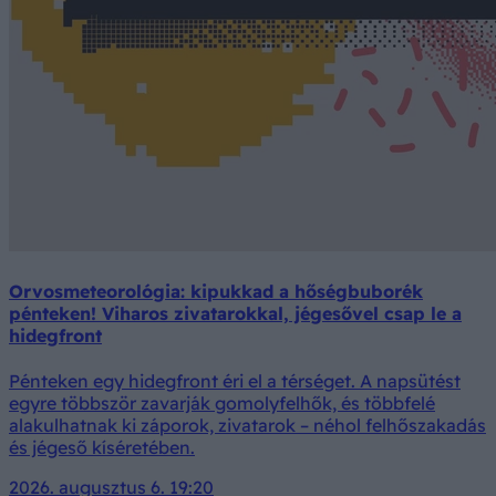
Orvosmeteorológia: kipukkad a hőségbuborék
pénteken! Viharos zivatarokkal, jégesővel csap le a
hidegfront
Pénteken egy hidegfront éri el a térséget. A napsütést
egyre többször zavarják gomolyfelhők, és többfelé
alakulhatnak ki záporok, zivatarok – néhol felhőszakadás
és jégeső kíséretében.
2026. augusztus 6. 19:20