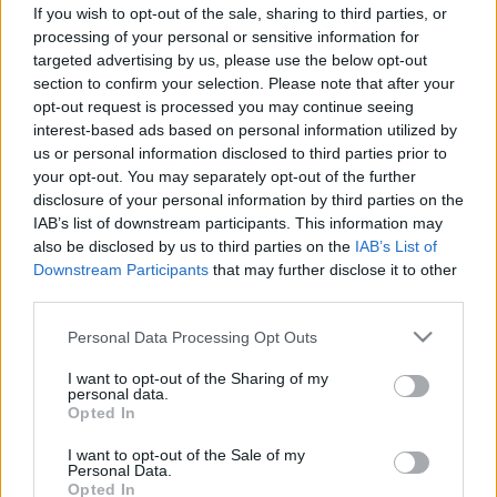
tárgyat, nagy hibát követ el, ha
If you wish to opt-out of the sale, sharing to third parties, or
nem mos utána kezet
processing of your personal or sensitive information for
targeted advertising by us, please use the below opt-out
section to confirm your selection. Please note that after your
opt-out request is processed you may continue seeing
interest-based ads based on personal information utilized by
us or personal information disclosed to third parties prior to
your opt-out. You may separately opt-out of the further
disclosure of your personal information by third parties on the
IAB’s list of downstream participants. This information may
also be disclosed by us to third parties on the
IAB’s List of
Downstream Participants
that may further disclose it to other
third parties.
Please note that this website/app uses one or more Google
Personal Data Processing Opt Outs
services and may gather and store information including but
not limited to your visit or usage behaviour. You may click to
I want to opt-out of the Sharing of my
personal data.
grant or deny consent to Google and its third-party tags to
Opted In
use your data for below specified purposes in below Google
consent section.
I want to opt-out of the Sale of my
Personal Data.
Opted In