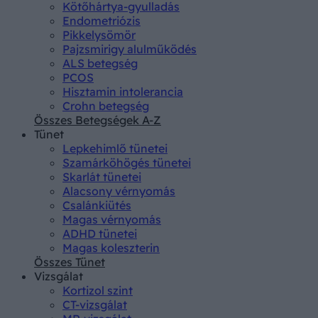
Kötőhártya-gyulladás
Endometriózis
Pikkelysömör
Pajzsmirigy alulműködés
ALS betegség
PCOS
Hisztamin intolerancia
Crohn betegség
Összes Betegségek A-Z
Tünet
Lepkehimlő tünetei
Szamárköhögés tünetei
Skarlát tünetei
Alacsony vérnyomás
Csalánkiütés
Magas vérnyomás
ADHD tünetei
Magas koleszterin
Összes Tünet
Vizsgálat
Kortizol szint
CT-vizsgálat