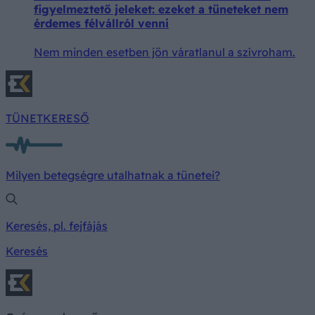
figyelmeztető jeleket: ezeket a tüneteket nem
érdemes félvállról venni
Nem minden esetben jön váratlanul a szívroham.
TÜNETKERESŐ
Milyen betegségre utalhatnak a tünetei?
Keresés, pl. fejfájás
Keresés