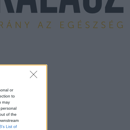
sonal or
ection to
ou may
 personal
out of the
 downstream
B’s List of