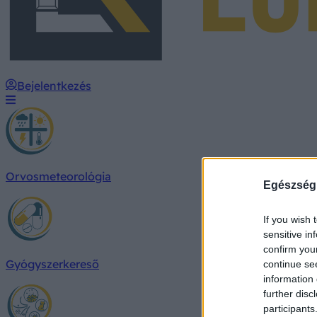
Bejelentkezés
Orvosmeteorológia
Egészség
If you wish 
sensitive in
confirm you
Gyógyszerkereső
continue se
information 
further disc
participants