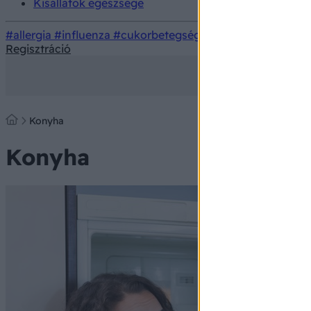
Kisállatok egészsége
#allergia
#influenza
#cukorbetegség
#orvosmeteorológi
Regisztráció
Konyha
Konyha