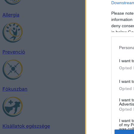
Downstream 
Please note
Allergia
information 
deny consent
in below Go
Persona
Prevenció
I want t
Opted 
I want t
Fókuszban
Opted 
I want 
Advertis
Opted 
I want t
of my P
Kisállatok egészsége
was col