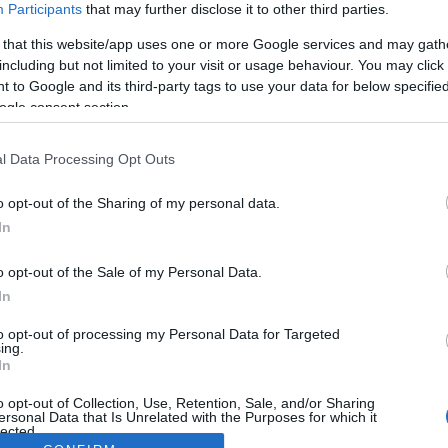
Participants
that may further disclose it to other third parties.
 that this website/app uses one or more Google services and may gath
including but not limited to your visit or usage behaviour. You may click 
 to Google and its third-party tags to use your data for below specifi
ogle consent section.
l Data Processing Opt Outs
o opt-out of the Sharing of my personal data.
In
o opt-out of the Sale of my Personal Data.
In
to opt-out of processing my Personal Data for Targeted
ing.
In
o opt-out of Collection, Use, Retention, Sale, and/or Sharing
ersonal Data that Is Unrelated with the Purposes for which it
lected.