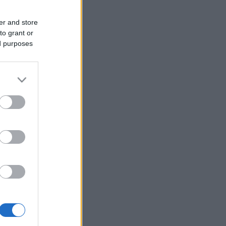
er and store
to grant or
ed purposes