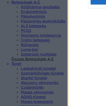
Opted 
Betegségek A-Z
Kötőhártya-gyulladás
Endometriózis
Google 
Pikkelysömör
Pajzsmirigy alulműködés
I want t
ALS betegség
web or d
PCOS
Hisztamin intolerancia
I want t
Crohn betegség
purpose
Rühesség
Lyme-kór
I want 
Szklerózis multiplex
Összes Betegségek A-Z
I want t
Tünet
web or d
Lepkehimlő tünetei
Szamárköhögés tünetei
I want t
Skarlát tünetei
or app.
Alacsony vérnyomás
Csalánkiütés
I want t
Magas vérnyomás
ADHD tünetei
Magas koleszterin
I want t