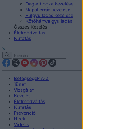
Dagadt boka kezelése
Napallergia kezelése
Fülgyulladás kezelése
Kötőhártya gyulladás
Összes Kezelés
Életmódváltás
Kutatás
Betegségek A-Z
Tünet
Vizsgálat
Kezelés
Életmódváltás
Kutatás
Prevenció
Hírek
Videók