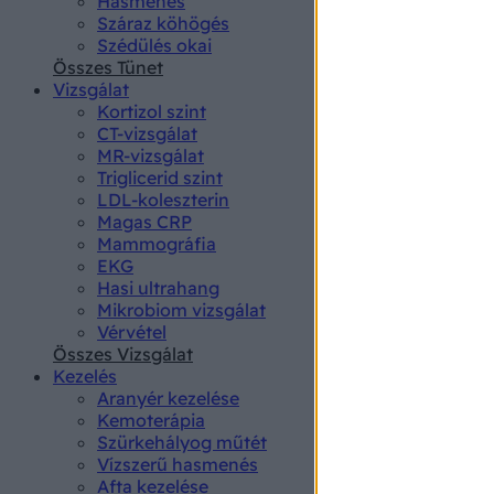
Hasmenés
authenti
Száraz köhögés
Szédülés okai
Összes Tünet
Vizsgálat
Kortizol szint
CT-vizsgálat
MR-vizsgálat
Triglicerid szint
LDL-koleszterin
Magas CRP
Mammográfia
EKG
Hasi ultrahang
Mikrobiom vizsgálat
Vérvétel
Összes Vizsgálat
Kezelés
Aranyér kezelése
Kemoterápia
Szürkehályog műtét
Vízszerű hasmenés
Afta kezelése