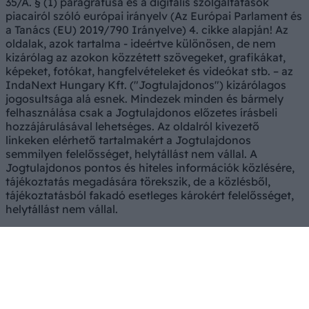
35/A. § (1) paragrafusa és a digitális szolgáltatások
piacairól szóló európai irányelv (Az Európai Parlament és
a Tanács (EU) 2019/790 Irányelve) 4. cikke alapján! Az
oldalak, azok tartalma - ideértve különösen, de nem
kizárólag az azokon közzétett szövegeket, grafikákat,
képeket, fotókat, hangfelvételeket és videókat stb. – az
IndaNext Hungary Kft. ("Jogtulajdonos") kizárólagos
jogosultsága alá esnek. Mindezek minden és bármely
felhasználása csak a Jogtulajdonos előzetes írásbeli
hozzájárulásával lehetséges. Az oldalról kivezető
linkeken elérhető tartalmakért a Jogtulajdonos
semmilyen felelősséget, helytállást nem vállal. A
Jogtulajdonos pontos és hiteles információk közlésére,
tájékoztatás megadására törekszik, de a közlésből,
tájékoztatásból fakadó esetleges károkért felelősséget,
helytállást nem vállal.