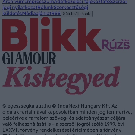
Archívum
Impresszum
Adatkezelési tájékoztató
Szerzői
jogi nyilatkozat
Rólunk
Szerkesztőségi
küldetés
Médiaajánlat
RSS
Süti beállítások
© egeszsegkalauz.hu © IndaNext Hungary Kft. Az
oldalak tartalmával kapcsolatban minden jog fenntartva,
beleértve a tartalom szöveg- és adatbányászat céljára
való felhasználását is – a szerzői jogról szóló 1999. évi
LXXVI. törvény rendelkezései értelmében a törvény