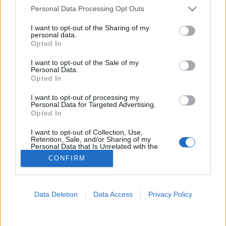
Please note that this website/app uses one or more Google
Personal Data Processing Opt Outs
Konyha
services and may gather and store information including but
not limited to your visit or usage behaviour. You may click to
I want to opt-out of the Sharing of my
personal data.
grant or deny consent to Google and its third-party tags to
Opted In
use your data for below specified purposes in below Google
consent section.
I want to opt-out of the Sale of my
Personal Data.
Opted In
I want to opt-out of processing my
Personal Data for Targeted Advertising.
Opted In
I want to opt-out of Collection, Use,
Retention, Sale, and/or Sharing of my
Personal Data that Is Unrelated with the
Purposes for which it was collected.
CONFIRM
Opted Out
Google consents
Data Deletion
Data Access
Privacy Policy
I want to allow Google to enable storage
related to advertising like cookies on web or
device identifiers in apps.