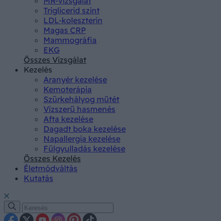
MR-vizsgálat
Triglicerid szint
LDL-koleszterin
Magas CRP
Mammográfia
EKG
Összes Vizsgálat
Kezelés
Aranyér kezelése
Kemoterápia
Szürkehályog műtét
Vízszerű hasmenés
Afta kezelése
Dagadt boka kezelése
Napallergia kezelése
Fülgyulladás kezelése
Összes Kezelés
Életmódváltás
Kutatás