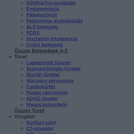
Kötőhártya-gyulladás
Endometriózis
Pikkelysömör
Pajzsmirigy alulműködés
ALS betegség
PCOS
Hisztamin intolerancia
Crohn betegség
Összes Betegségek A-Z
Tünet
Lepkehimlő tünetei
Szamárköhögés tünetei
Skarlát tünetei
Alacsony vérnyomás
Csalánkiütés
Magas vérnyomás
ADHD tünetei
Magas koleszterin
Összes Tünet
Vizsgálat
Kortizol szint
CT-vizsgálat