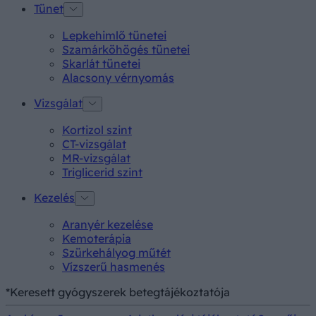
Tünet
Lepkehimlő tünetei
Szamárköhögés tünetei
Skarlát tünetei
Alacsony vérnyomás
Vizsgálat
Kortizol szint
CT-vizsgálat
MR-vizsgálat
Triglicerid szint
Kezelés
Aranyér kezelése
Kemoterápia
Szürkehályog műtét
Vízszerű hasmenés
*Keresett gyógyszerek betegtájékoztatója