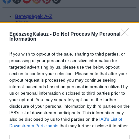
Betegségek A-Z
Tünet
Vizsgálat
EgészségKalauz -
Do Not Process My Personal
Kezelés
Information
Életmódváltás
Kutatás
Prevenció
If you wish to opt-out of the sale, sharing to third parties, or
Hírek
processing of your personal or sensitive information for
Videók
targeted advertising by us, please use the below opt-out
Kisállatok egészsége
section to confirm your selection. Please note that after your
opt-out request is processed you may continue seeing
#allergia
#influenza
#cukorbetegség
interest-based ads based on personal information utilized by
#orvosmeteorológia
#vérnyomás
#stroke
#rákbetegség
us or personal information disclosed to third parties prior to
#pajzsmirigy
#reflux
#ekcéma
#herpesz
your opt-out. You may separately opt-out of the further
Regisztráció
disclosure of your personal information by third parties on the
IAB’s list of downstream participants. This information may
also be disclosed by us to third parties on the
IAB’s List of
Downstream Participants
that may further disclose it to other
third parties.
Konyha