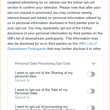
MR-vizsgálat
targeted advertising by us, please use the below opt-out
Triglicerid szint
section to confirm your selection. Please note that after your
LDL-koleszterin
opt-out request is processed you may continue seeing
Magas CRP
interest-based ads based on personal information utilized by
Mammográfia
us or personal information disclosed to third parties prior to
EKG
your opt-out. You may separately opt-out of the further
Összes Vizsgálat
disclosure of your personal information by third parties on the
Kezelés
IAB’s list of downstream participants. This information may
Aranyér kezelése
also be disclosed by us to third parties on the
IAB’s List of
Kemoterápia
Downstream Participants
that may further disclose it to other
Szürkehályog műtét
Vízszerű hasmenés
third parties.
Afta kezelése
Please note that this website/app uses one or more Google
Personal Data Processing Opt Outs
Dagadt boka kezelése
services and may gather and store information including but
Napallergia kezelése
not limited to your visit or usage behaviour. You may click to
I want to opt-out of the Sharing of my
Fülgyulladás kezelése
personal data.
grant or deny consent to Google and its third-party tags to
Összes Kezelés
Opted In
use your data for below specified purposes in below Google
Életmódváltás
Kutatás
consent section.
I want to opt-out of the Sale of my
Personal Data.
Opted In
I want to opt-out of processing my
Personal Data for Targeted Advertising.