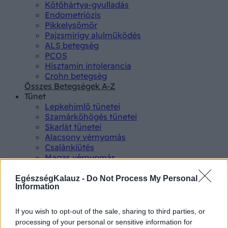
Kötőhártya-gyulladás
Endometriózis
Pikkelysömör
Pajzsmirigy alulműködés
ALS betegség
PCOS
Hisztamin intolerancia
Crohn betegség
Összes Betegségek A-Z
Tünet
Lepkehimlő tünetei
Szamárköhögés tünetei
Skarlát tünetei
Alacsony vérnyomás
Csalánkiütés
Magas vérnyomás
ADHD tünetei
Magas koleszterin
EgészségKalauz -
Do Not Process My Personal
Information
Összes Tünet
Vizsgálat
Kortizol szint
If you wish to opt-out of the sale, sharing to third parties, or
CT-vizsgálat
processing of your personal or sensitive information for