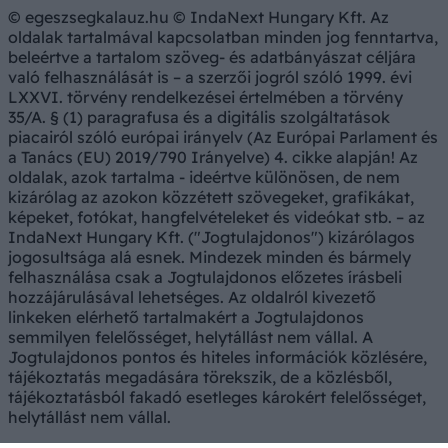
© egeszsegkalauz.hu © IndaNext Hungary Kft. Az
oldalak tartalmával kapcsolatban minden jog fenntartva,
beleértve a tartalom szöveg- és adatbányászat céljára
való felhasználását is – a szerzői jogról szóló 1999. évi
LXXVI. törvény rendelkezései értelmében a törvény
35/A. § (1) paragrafusa és a digitális szolgáltatások
piacairól szóló európai irányelv (Az Európai Parlament és
a Tanács (EU) 2019/790 Irányelve) 4. cikke alapján! Az
oldalak, azok tartalma - ideértve különösen, de nem
kizárólag az azokon közzétett szövegeket, grafikákat,
képeket, fotókat, hangfelvételeket és videókat stb. – az
IndaNext Hungary Kft. ("Jogtulajdonos") kizárólagos
jogosultsága alá esnek. Mindezek minden és bármely
felhasználása csak a Jogtulajdonos előzetes írásbeli
hozzájárulásával lehetséges. Az oldalról kivezető
linkeken elérhető tartalmakért a Jogtulajdonos
semmilyen felelősséget, helytállást nem vállal. A
Jogtulajdonos pontos és hiteles információk közlésére,
tájékoztatás megadására törekszik, de a közlésből,
tájékoztatásból fakadó esetleges károkért felelősséget,
helytállást nem vállal.