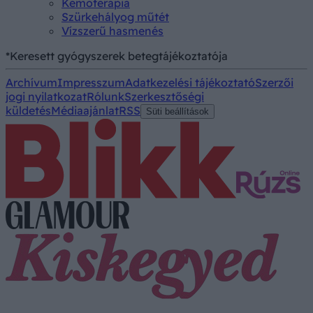
Kemoterápia
Szürkehályog műtét
Vízszerű hasmenés
*Keresett gyógyszerek betegtájékoztatója
Archívum
Impresszum
Adatkezelési tájékoztató
Szerzői
jogi nyilatkozat
Rólunk
Szerkesztőségi
küldetés
Médiaajánlat
RSS
Süti beállítások