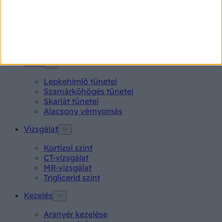
Aspirin Protect 100 mg tabletta
Neo Citran por felnőttnek 14 db
Magne B6 bevont tabletta 100 db
Rubophen 500 mg tabletta 20 db
Tünet
Lepkehimlő tünetei
Szamárköhögés tünetei
Skarlát tünetei
Alacsony vérnyomás
Vizsgálat
Kortizol szint
CT-vizsgálat
MR-vizsgálat
Triglicerid szint
Kezelés
Aranyér kezelése