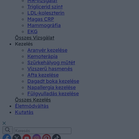
MR-vizsgálat
Triglicerid szint
LDL-koleszterin
Magas CRP
Mammográfia
EKG
Összes Vizsgálat
Kezelés
Aranyér kezelése
Kemoterápia
Szürkehályog műtét
Vízszerű hasmenés
Afta kezelése
Dagadt boka kezelése
Napallergia kezelése
Fülgyulladás kezelése
Összes Kezelés
Életmódváltás
Kutatás