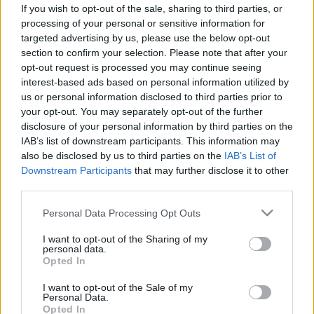
házi trükk, amitől ragyogni fog a
If you wish to opt-out of the sale, sharing to third parties, or
processing of your personal or sensitive information for
WC!
targeted advertising by us, please use the below opt-out
section to confirm your selection. Please note that after your
opt-out request is processed you may continue seeing
interest-based ads based on personal information utilized by
us or personal information disclosed to third parties prior to
your opt-out. You may separately opt-out of the further
disclosure of your personal information by third parties on the
IAB’s list of downstream participants. This information may
also be disclosed by us to third parties on the
IAB’s List of
Downstream Participants
that may further disclose it to other
third parties.
Please note that this website/app uses one or more Google
Personal Data Processing Opt Outs
services and may gather and store information including but
not limited to your visit or usage behaviour. You may click to
I want to opt-out of the Sharing of my
personal data.
grant or deny consent to Google and its third-party tags to
Opted In
use your data for below specified purposes in below Google
consent section.
I want to opt-out of the Sale of my
Personal Data.
Opted In