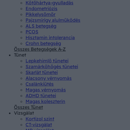
Kötőhártya-gyulladás
Endometriózis
Pikkelysömör
Pajzsmirigy alulműködés
ALS betegség
PCOS
Hisztamin intolerancia
Crohn betegség
Összes Betegségek A-Z
Tünet
Lepkehimlő tünetei
Szamárköhögés tünetei
Skarlát tünetei
Alacsony vérnyomás
Csalánkiütés
Magas vérnyomás
ADHD tünetei
Magas koleszterin
Összes Tünet
Vizsgálat
Kortizol szint
CT-vizsgálat