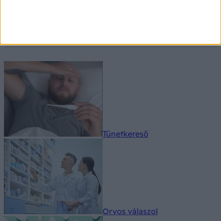
beazonosítani a problémáját!
Tünetkereső
Orvos válaszol