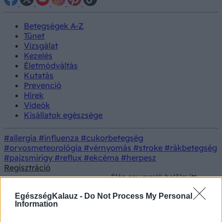
Betegségek A-Z
Tünet
Vizsgálat
Kezelés
Életmódváltás
Kutatás
Prevenció
Hírek
Videók
Kisállatok egészsége
#allergia
#influenza
#cukorbetegség
#orvosmeteorológia
#vérnyomás
#stroke
#rákbetegség
#pajzsmirigy
#reflux
#ekcéma
#herpesz
Regisztráció
Elég egy marék belőle: itt
Konyhai
Prevenció
egy régi házi trükk, amitől
alapanyagok
ragyogni fog a WC!
EgészségKalauz -
Do Not Process My Personal
Information
Elég egy marék belőle: itt egy régi