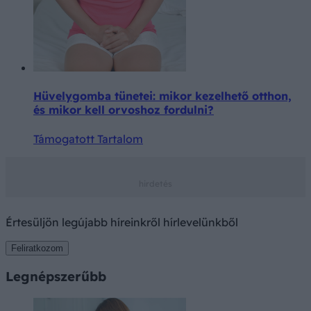
Hüvelygomba tünetei: mikor kezelhető otthon,
és mikor kell orvoshoz fordulni?
Támogatott Tartalom
Értesüljön legújabb híreinkről hírlevelünkből
Feliratkozom
Legnépszerűbb