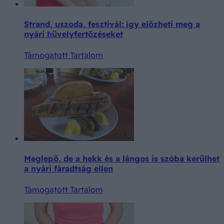
Strand, uszoda, fesztivál: így előzheti meg a
nyári hüvelyfertőzéseket
Támogatott Tartalom
Meglepő, de a hekk és a lángos is szóba kerülhet
a nyári fáradtság ellen
Támogatott Tartalom