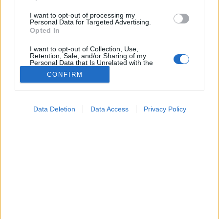
I want to opt-out of processing my
Personal Data for Targeted Advertising.
Opted In
I want to opt-out of Collection, Use,
Retention, Sale, and/or Sharing of my
Personal Data that Is Unrelated with the
Purposes for which it was collected.
CONFIRM
Opted Out
Google consents
Konyhai alapanyagok
Data Deletion
Data Access
Privacy Policy
2026. július 03. 10:54
I want to allow Google to enable storage
Megosztás
Küldés
Küldés Messengeren
related to advertising like cookies on web or
device identifiers in apps.
PTA
I want to allow my user data to be sent to
szerző
Google for online advertising purposes.
I want to allow Google to send me
personalized advertising.
Egyszerű konyhai praktikák a ragyogó és higiénikus
toalettért: bizonyos természetes alapanyagok a
I want to allow Google to enable storage