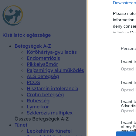
Downstream 
Please note
information 
deny consent
in below Go
Kisállatok egészsége
Betegségek A-Z
Persona
Kötőhártya-gyulladás
Endometriózis
I want t
Pikkelysömör
Opted 
Pajzsmirigy alulműködés
ALS betegség
PCOS
I want t
Hisztamin intolerancia
Opted 
Crohn betegség
Rühesség
I want 
Advertis
Lyme-kór
Opted 
Szklerózis multiplex
Összes Betegségek A-Z
I want t
Tünet
of my P
Lepkehimlő tünetei
was col