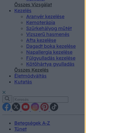
authenti
Összes Vizsgálat
Kezelés
Aranyér kezelése
Kemoterápia
Szürkehályog műtét
Vízszerű hasmenés
Afta kezelése
Dagadt boka kezelése
Napallergia kezelése
Fülgyulladás kezelése
Kötőhártya gyulladás
Összes Kezelés
Életmódváltás
Kutatás
Betegségek A-Z
Tünet