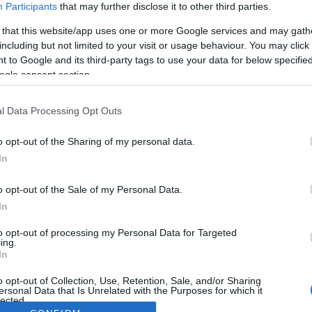
Participants
that may further disclose it to other third parties.
 that this website/app uses one or more Google services and may gath
including but not limited to your visit or usage behaviour. You may click 
 to Google and its third-party tags to use your data for below specifi
ogle consent section.
l Data Processing Opt Outs
o opt-out of the Sharing of my personal data.
In
o opt-out of the Sale of my Personal Data.
In
to opt-out of processing my Personal Data for Targeted
ing.
In
o opt-out of Collection, Use, Retention, Sale, and/or Sharing
ersonal Data that Is Unrelated with the Purposes for which it
lected.