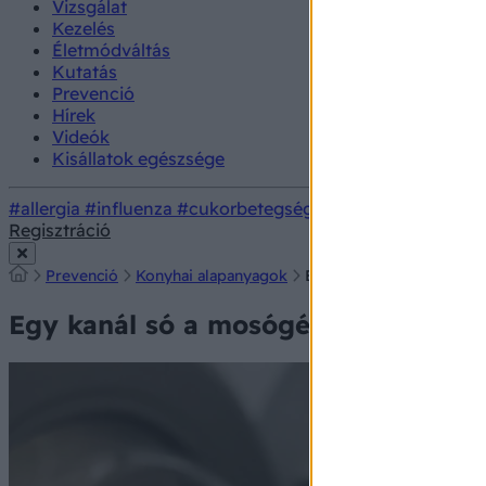
Vizsgálat
Kezelés
Életmódváltás
Kutatás
Prevenció
Hírek
Videók
Kisállatok egészsége
#allergia
#influenza
#cukorbetegség
#orvosmeteorológi
Regisztráció
Prevenció
Konyhai alapanyagok
Egy kanál só a mosógépb
Egy kanál só a mosógépbe? Meglepő