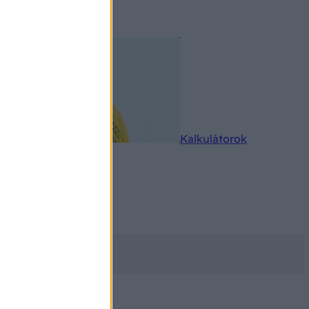
rkereső
Kalkulátorok