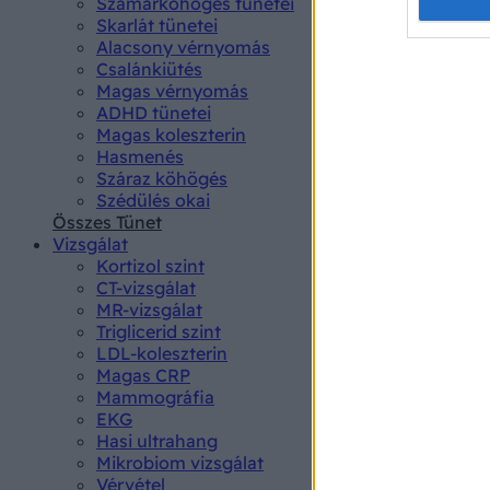
Opted 
Szamárköhögés tünetei
Skarlát tünetei
Alacsony vérnyomás
Google 
Csalánkiütés
Magas vérnyomás
I want t
ADHD tünetei
web or d
Magas koleszterin
Hasmenés
I want t
Száraz köhögés
purpose
Szédülés okai
Összes Tünet
I want 
Vizsgálat
Kortizol szint
I want t
CT-vizsgálat
web or d
MR-vizsgálat
Triglicerid szint
LDL-koleszterin
I want t
Magas CRP
or app.
Mammográfia
EKG
I want t
Hasi ultrahang
Mikrobiom vizsgálat
I want t
Vérvétel