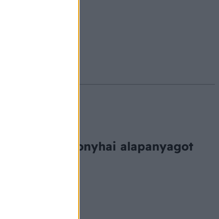
#ekcéma
#herpesz
i alapanyagot
az egyszerű konyhai alapanyagot