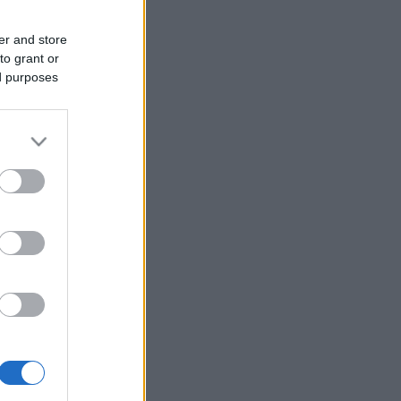
er and store
to grant or
ed purposes