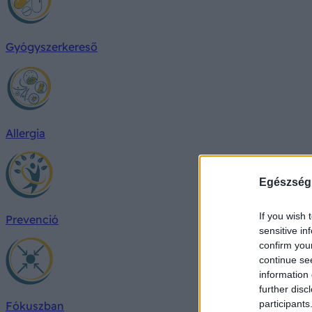
Gyógyszerkereső
Allergia
Egészség
If you wish 
Prevenció
sensitive in
confirm you
continue se
information 
further disc
participants
Fókuszban