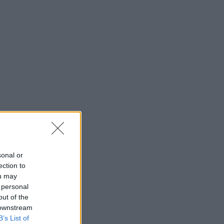
sonal or
ection to
ou may
 personal
out of the
 downstream
B’s List of