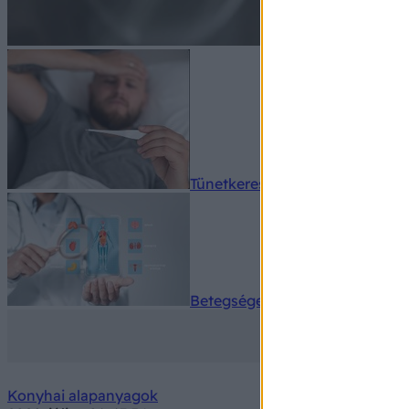
Tünetkereső
Betegségek A-Z
Konyhai alapanyagok