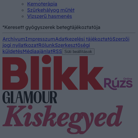
Kemoterápia
Szürkehályog műtét
Vízszerű hasmenés
*Keresett gyógyszerek betegtájékoztatója
Archívum
Impresszum
Adatkezelési tájékoztató
Szerzői
jogi nyilatkozat
Rólunk
Szerkesztőségi
küldetés
Médiaajánlat
RSS
Süti beállítások