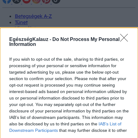
Betegségek A-Z
Tünet
Vizsgálat
Kezelés
EgészségKalauz -
Do Not Process My Personal
Életmódváltás
Information
Kutatás
Prevenció
Hírek
If you wish to opt-out of the sale, sharing to third parties, or
Videók
processing of your personal or sensitive information for
Kisállatok egészsége
targeted advertising by us, please use the below opt-out
section to confirm your selection. Please note that after your
#allergia
#influenza
#cukorbetegség
opt-out request is processed you may continue seeing
#orvosmeteorológia
#vérnyomás
#stroke
#rákbetegség
interest-based ads based on personal information utilized by
#pajzsmirigy
#reflux
#ekcéma
#herpesz
us or personal information disclosed to third parties prior to
Regisztráció
your opt-out. You may separately opt-out of the further
disclosure of your personal information by third parties on the
IAB’s list of downstream participants. This information may
also be disclosed by us to third parties on the
IAB’s List of
Downstream Participants
that may further disclose it to other
Közlekedés
third parties.