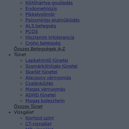
Kötőhártya-gyulladás
Endometriózis
Pikkelysömör
Pajzsmirigy alulműködés
ALS betegség
PCOS
Hisztamin intolerancia
Crohn betegség
Összes Betegségek A-Z
Tünet
Lepkehimlő tünetei
Szamárköhögés tünetei
Skarlát tünetei
Alacsony vérnyomás
Csalánkiütés
Magas vérnyomás
ADHD tünetei
Magas koleszterin
Összes Tünet
Vizsgálat
Kortizol szint
CT-vizsgálat