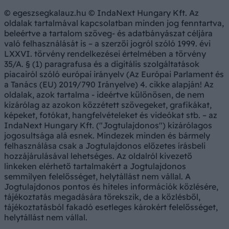
© egeszsegkalauz.hu © IndaNext Hungary Kft. Az
oldalak tartalmával kapcsolatban minden jog fenntartva,
beleértve a tartalom szöveg- és adatbányászat céljára
való felhasználását is – a szerzői jogról szóló 1999. évi
LXXVI. törvény rendelkezései értelmében a törvény
35/A. § (1) paragrafusa és a digitális szolgáltatások
piacairól szóló európai irányelv (Az Európai Parlament és
a Tanács (EU) 2019/790 Irányelve) 4. cikke alapján! Az
oldalak, azok tartalma - ideértve különösen, de nem
kizárólag az azokon közzétett szövegeket, grafikákat,
képeket, fotókat, hangfelvételeket és videókat stb. – az
IndaNext Hungary Kft. ("Jogtulajdonos") kizárólagos
jogosultsága alá esnek. Mindezek minden és bármely
felhasználása csak a Jogtulajdonos előzetes írásbeli
hozzájárulásával lehetséges. Az oldalról kivezető
linkeken elérhető tartalmakért a Jogtulajdonos
semmilyen felelősséget, helytállást nem vállal. A
Jogtulajdonos pontos és hiteles információk közlésére,
tájékoztatás megadására törekszik, de a közlésből,
tájékoztatásból fakadó esetleges károkért felelősséget,
helytállást nem vállal.