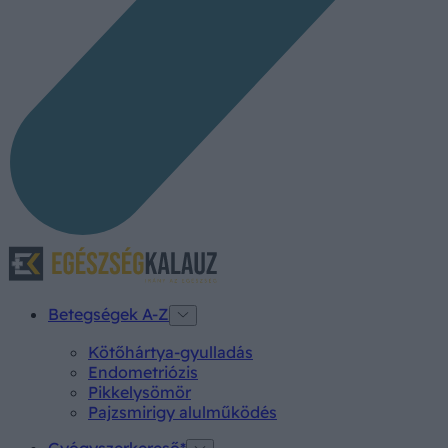
Betegségek A-Z
Kötőhártya-gyulladás
Endometriózis
Pikkelysömör
Pajzsmirigy alulműködés