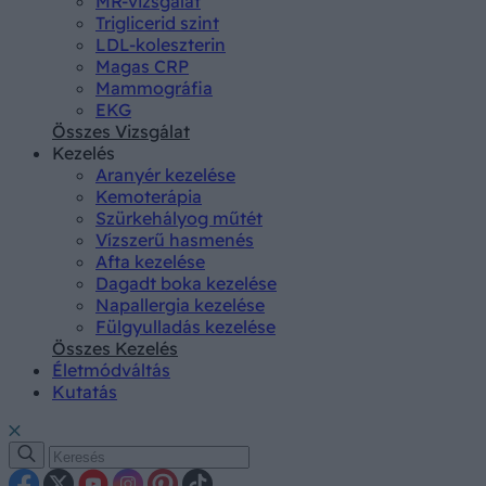
MR-vizsgálat
Triglicerid szint
LDL-koleszterin
Magas CRP
Mammográfia
EKG
Összes Vizsgálat
Kezelés
Aranyér kezelése
Kemoterápia
Szürkehályog műtét
Vízszerű hasmenés
Afta kezelése
Dagadt boka kezelése
Napallergia kezelése
Fülgyulladás kezelése
Összes Kezelés
Életmódváltás
Kutatás