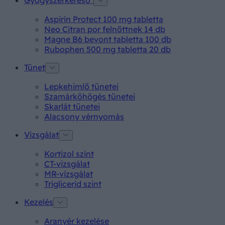
Gyógyszerkereső*
Aspirin Protect 100 mg tabletta
Neo Citran por felnőttnek 14 db
Magne B6 bevont tabletta 100 db
Rubophen 500 mg tabletta 20 db
Tünet
Lepkehimlő tünetei
Szamárköhögés tünetei
Skarlát tünetei
Alacsony vérnyomás
Vizsgálat
Kortizol szint
CT-vizsgálat
MR-vizsgálat
Triglicerid szint
Kezelés
Aranyér kezelése