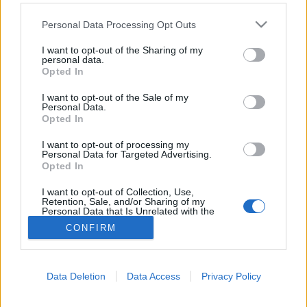
Please note that this website/app uses one or more Google
Közlekedés
Personal Data Processing Opt Outs
services and may gather and store information including but
not limited to your visit or usage behaviour. You may click to
I want to opt-out of the Sharing of my
personal data.
grant or deny consent to Google and its third-party tags to
Opted In
use your data for below specified purposes in below Google
consent section.
I want to opt-out of the Sale of my
Personal Data.
Opted In
I want to opt-out of processing my
Personal Data for Targeted Advertising.
Opted In
I want to opt-out of Collection, Use,
Retention, Sale, and/or Sharing of my
Personal Data that Is Unrelated with the
Purposes for which it was collected.
CONFIRM
Opted Out
Google consents
Data Deletion
Data Access
Privacy Policy
I want to allow Google to enable storage
related to advertising like cookies on web or