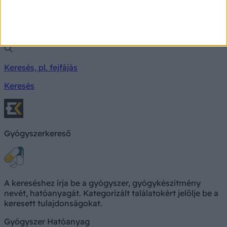
Milyen betegségre utalhatnak a tünetei?
Keresés, pl. fejfájás
Keresés
Gyógyszerkereső
A kereséshez írja be a gyógyszer, gyógykészítmény
nevét, hatóanyagát. Kategorizált találatokért jelölje be a
keresett tulajdonságokat.
Gyógyszer
Hatóanyag