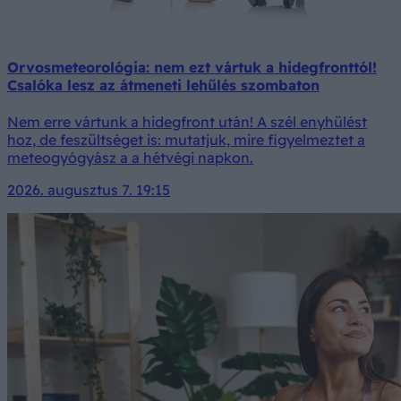
Orvosmeteorológia: nem ezt vártuk a hidegfronttól!
Csalóka lesz az átmeneti lehűlés szombaton
Nem erre vártunk a hidegfront után! A szél enyhülést
hoz, de feszültséget is: mutatjuk, mire figyelmeztet a
meteogyógyász a a hétvégi napkon.
2026. augusztus 7. 19:15