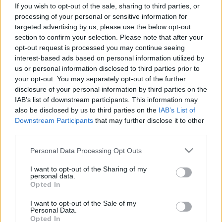
megköszöni a sofőrnek, hogy
If you wish to opt-out of the sale, sharing to third parties, or
átengedi a zebrán
processing of your personal or sensitive information for
targeted advertising by us, please use the below opt-out
section to confirm your selection. Please note that after your
opt-out request is processed you may continue seeing
interest-based ads based on personal information utilized by
us or personal information disclosed to third parties prior to
your opt-out. You may separately opt-out of the further
disclosure of your personal information by third parties on the
IAB’s list of downstream participants. This information may
also be disclosed by us to third parties on the
IAB’s List of
Downstream Participants
that may further disclose it to other
third parties.
Please note that this website/app uses one or more Google
Personal Data Processing Opt Outs
services and may gather and store information including but
not limited to your visit or usage behaviour. You may click to
I want to opt-out of the Sharing of my
personal data.
grant or deny consent to Google and its third-party tags to
Opted In
use your data for below specified purposes in below Google
consent section.
I want to opt-out of the Sale of my
Personal Data.
Opted In