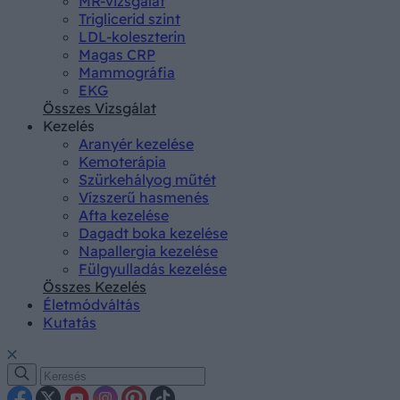
MR-vizsgálat
Triglicerid szint
LDL-koleszterin
Magas CRP
Mammográfia
EKG
Összes Vizsgálat
Kezelés
Aranyér kezelése
Kemoterápia
Szürkehályog műtét
Vízszerű hasmenés
Afta kezelése
Dagadt boka kezelése
Napallergia kezelése
Fülgyulladás kezelése
Összes Kezelés
Életmódváltás
Kutatás