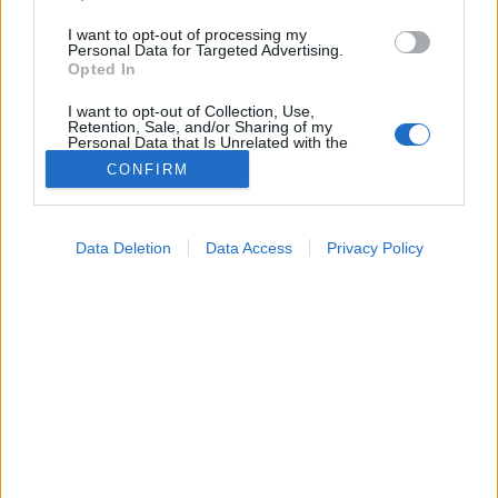
I want to opt-out of processing my
Personal Data for Targeted Advertising.
Opted In
I want to opt-out of Collection, Use,
Retention, Sale, and/or Sharing of my
Personal Data that Is Unrelated with the
Purposes for which it was collected.
CONFIRM
Opted Out
Színes
Google consents
2026. május 09. 18:24
Data Deletion
Data Access
Privacy Policy
Megosztás
Küldés
Küldés Messengeren
I want to allow Google to enable storage
related to advertising like cookies on web or
device identifiers in apps.
Petrás Gabriella
online szerkesztő
I want to allow my user data to be sent to
Google for online advertising purposes.
I want to allow Google to send me
Egy apró kézmozdulat vagy bólintás többet elárulhat
personalized advertising.
a személyiségünkről, mint elsőre gondolnánk.
I want to allow Google to enable storage