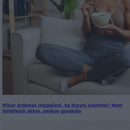
Mikor érdemes reggelizni, ha fogyni szeretne? Nem
feltétlenül akkor, amikor gondolja