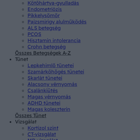
Kötőhártya-gyulladás
Endometriózis
Pikkelysömör
Pajzsmirigy alulműködés
ALS betegség
PCOS
Hisztamin intolerancia
Crohn betegség
Összes Betegségek A-Z
Tünet
Lepkehimlő tünetei
Szamárköhögés tünetei
Skarlát tünetei
Alacsony vérnyomás
Csalánkiütés
Magas vérnyomás
ADHD tünetei
Magas koleszterin
Összes Tünet
Vizsgálat
Kortizol szint
CT-vizsgálat