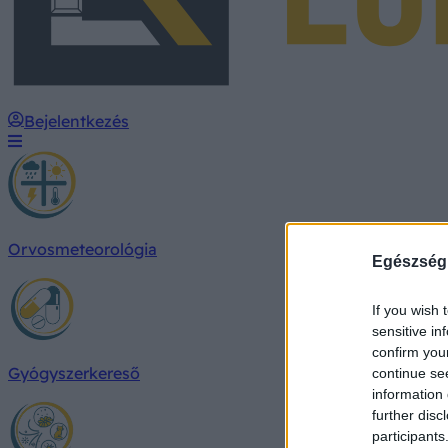
Bejelentkezés
Orvosmeteorológia
Egészség
If you wish 
sensitive in
confirm you
Gyógyszerkereső
continue se
information 
further disc
participants