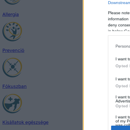
Downstream 
Please note
Allergia
information 
deny consent
in below Go
Persona
Prevenció
I want t
Opted 
I want t
Fókuszban
Opted 
I want 
Advertis
Opted 
I want t
of my P
Kisállatok egészsége
was col