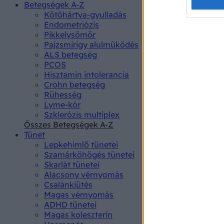
Opted 
Betegségek A-Z
Kötőhártya-gyulladás
Endometriózis
Google 
Pikkelysömör
Pajzsmirigy alulműködés
I want t
ALS betegség
web or d
PCOS
Hisztamin intolerancia
I want t
Crohn betegség
purpose
Rühesség
Lyme-kór
I want 
Szklerózis multiplex
Összes Betegségek A-Z
I want t
Tünet
web or d
Lepkehimlő tünetei
Szamárköhögés tünetei
I want t
Skarlát tünetei
or app.
Alacsony vérnyomás
Csalánkiütés
I want t
Magas vérnyomás
ADHD tünetei
Magas koleszterin
I want t