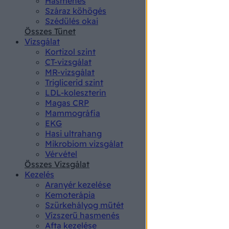
Hasmenés
authenti
Száraz köhögés
Szédülés okai
Összes Tünet
Vizsgálat
Kortizol szint
CT-vizsgálat
MR-vizsgálat
Triglicerid szint
LDL-koleszterin
Magas CRP
Mammográfia
EKG
Hasi ultrahang
Mikrobiom vizsgálat
Vérvétel
Összes Vizsgálat
Kezelés
Aranyér kezelése
Kemoterápia
Szürkehályog műtét
Vízszerű hasmenés
Afta kezelése