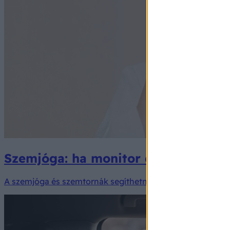
Szemjóga: ha monitor előtt dolgozik
A szemjóga és szemtornák segíthetnek csökkenteni a szem