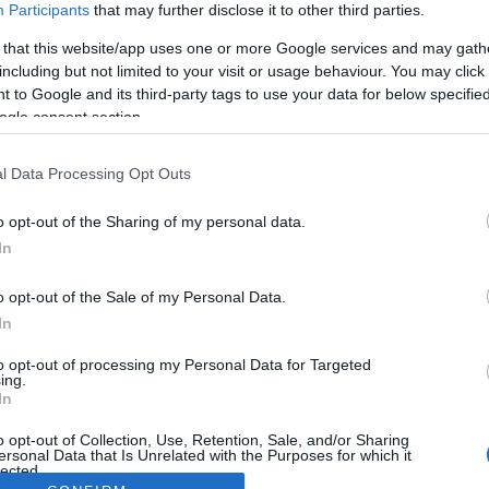
Participants
that may further disclose it to other third parties.
 that this website/app uses one or more Google services and may gath
including but not limited to your visit or usage behaviour. You may click 
 to Google and its third-party tags to use your data for below specifi
ogle consent section.
l Data Processing Opt Outs
o opt-out of the Sharing of my personal data.
In
o opt-out of the Sale of my Personal Data.
In
to opt-out of processing my Personal Data for Targeted
ing.
In
o opt-out of Collection, Use, Retention, Sale, and/or Sharing
ersonal Data that Is Unrelated with the Purposes for which it
lected.