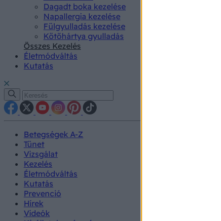
Dagadt boka kezelése
Napallergia kezelése
Fülgyulladás kezelése
Kötőhártya gyulladás
Összes Kezelés
Életmódváltás
Kutatás
Betegségek A-Z
Tünet
Vizsgálat
Kezelés
Életmódváltás
Kutatás
Prevenció
Hírek
Videók