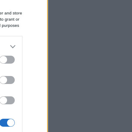
er and store
to grant or
ed purposes