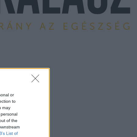
sonal or
ection to
ou may
 personal
out of the
 downstream
B’s List of