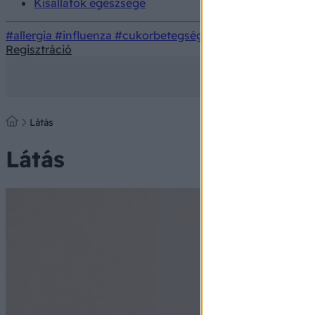
Kisállatok egészsége
#allergia
#influenza
#cukorbetegség
#orvosmeteorológi
Regisztráció
Látás
Látás