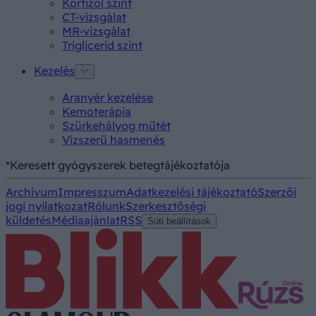
Kortizol szint
CT-vizsgálat
MR-vizsgálat
Triglicerid szint
Kezelés
Aranyér kezelése
Kemoterápia
Szürkehályog műtét
Vízszerű hasmenés
*Keresett gyógyszerek betegtájékoztatója
Archívum
Impresszum
Adatkezelési tájékoztató
Szerzői
jogi nyilatkozat
Rólunk
Szerkesztőségi
küldetés
Médiaajánlat
RSS
Süti beállítások