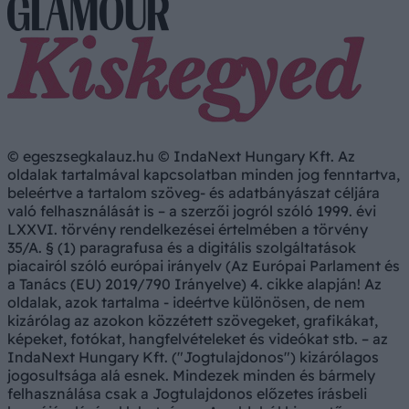
© egeszsegkalauz.hu © IndaNext Hungary Kft. Az
oldalak tartalmával kapcsolatban minden jog fenntartva,
beleértve a tartalom szöveg- és adatbányászat céljára
való felhasználását is – a szerzői jogról szóló 1999. évi
LXXVI. törvény rendelkezései értelmében a törvény
35/A. § (1) paragrafusa és a digitális szolgáltatások
piacairól szóló európai irányelv (Az Európai Parlament és
a Tanács (EU) 2019/790 Irányelve) 4. cikke alapján! Az
oldalak, azok tartalma - ideértve különösen, de nem
kizárólag az azokon közzétett szövegeket, grafikákat,
képeket, fotókat, hangfelvételeket és videókat stb. – az
IndaNext Hungary Kft. ("Jogtulajdonos") kizárólagos
jogosultsága alá esnek. Mindezek minden és bármely
felhasználása csak a Jogtulajdonos előzetes írásbeli