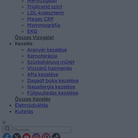
MR-vizsgálat
Triglicerid szint
LDL-koleszterin
Magas CRP
Mammográfia
EKG
Összes Vizsgálat
Kezelés
Aranyér kezelése
Kemoterápia
Szürkehályog műtét
Vízszerű hasmenés
Afta kezelése
Dagadt boka kezelése
Napallergia kezelése
Fülgyulladás kezelése
Összes Kezelés
Életmódváltás
Kutatás