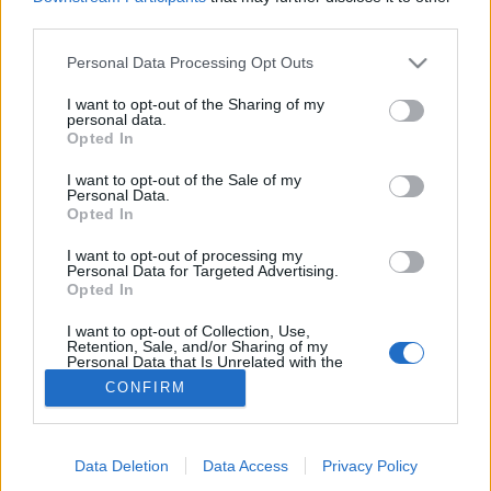
third parties.
Macskatartás
Please note that this website/app uses one or more Google
Personal Data Processing Opt Outs
services and may gather and store information including but
not limited to your visit or usage behaviour. You may click to
I want to opt-out of the Sharing of my
personal data.
grant or deny consent to Google and its third-party tags to
Opted In
use your data for below specified purposes in below Google
consent section.
I want to opt-out of the Sale of my
Personal Data.
Opted In
I want to opt-out of processing my
Personal Data for Targeted Advertising.
Opted In
I want to opt-out of Collection, Use,
Retention, Sale, and/or Sharing of my
Personal Data that Is Unrelated with the
Purposes for which it was collected.
CONFIRM
Opted Out
Google consents
Data Deletion
Data Access
Privacy Policy
I want to allow Google to enable storage