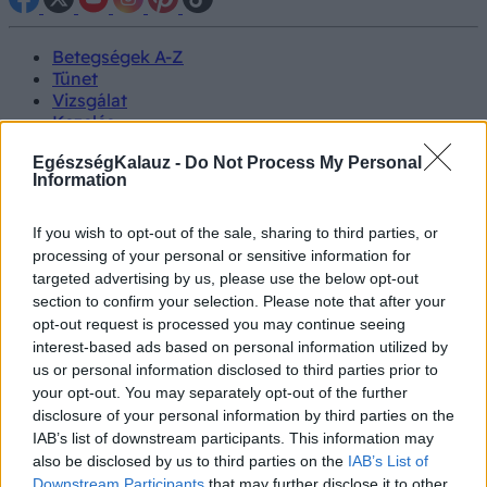
Betegségek A-Z
Tünet
Vizsgálat
Kezelés
Életmódváltás
EgészségKalauz -
Do Not Process My Personal
Kutatás
Information
Prevenció
Hírek
Videók
If you wish to opt-out of the sale, sharing to third parties, or
Kisállatok egészsége
processing of your personal or sensitive information for
targeted advertising by us, please use the below opt-out
#allergia
#influenza
#cukorbetegség
section to confirm your selection. Please note that after your
#orvosmeteorológia
#vérnyomás
#stroke
#rákbetegség
opt-out request is processed you may continue seeing
#pajzsmirigy
#reflux
#ekcéma
#herpesz
interest-based ads based on personal information utilized by
Regisztráció
us or personal information disclosed to third parties prior to
your opt-out. You may separately opt-out of the further
disclosure of your personal information by third parties on the
IAB’s list of downstream participants. This information may
also be disclosed by us to third parties on the
IAB’s List of
Macskatartás
Downstream Participants
that may further disclose it to other