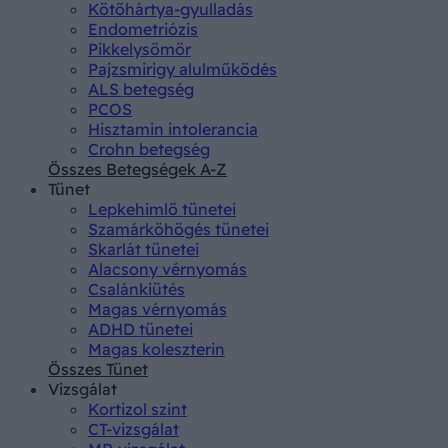
Kötőhártya-gyulladás
Endometriózis
Pikkelysömör
Pajzsmirigy alulműködés
ALS betegség
PCOS
Hisztamin intolerancia
Crohn betegség
Összes Betegségek A-Z
Tünet
Lepkehimlő tünetei
Szamárköhögés tünetei
Skarlát tünetei
Alacsony vérnyomás
Csalánkiütés
Magas vérnyomás
ADHD tünetei
Magas koleszterin
Összes Tünet
Vizsgálat
Kortizol szint
CT-vizsgálat