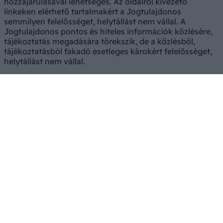
hozzájárulásával lehetséges. Az oldalról kivezető
linkeken elérhető tartalmakért a Jogtulajdonos
semmilyen felelősséget, helytállást nem vállal. A
Jogtulajdonos pontos és hiteles információk közlésére,
tájékoztatás megadására törekszik, de a közlésből,
tájékoztatásból fakadó esetleges károkért felelősséget,
helytállást nem vállal.