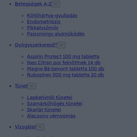
Betegségek A-Z
Kötőhártya-gyulladás
Endometriózis
Pikkelysömör
Pajzsmirigy alulműködés
Gyógyszerkereső*
Aspirin Protect 100 mg tabletta
Neo Citran por felnőttnek 14 db
Magne B6 bevont tabletta 100 db
Rubophen 500 mg tabletta 20 db
Tünet
Lepkehimlő tünetei
Szamárköhögés tünetei
Skarlát tünetei
Alacsony vérnyomás
Vizsgálat