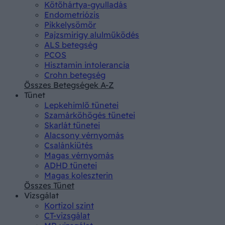
Kötőhártya-gyulladás
Endometriózis
Pikkelysömör
Pajzsmirigy alulműködés
ALS betegség
PCOS
Hisztamin intolerancia
Crohn betegség
Összes Betegségek A-Z
Tünet
Lepkehimlő tünetei
Szamárköhögés tünetei
Skarlát tünetei
Alacsony vérnyomás
Csalánkiütés
Magas vérnyomás
ADHD tünetei
Magas koleszterin
Összes Tünet
Vizsgálat
Kortizol szint
CT-vizsgálat