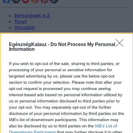
Betegségek A-Z
Tünet
Vizsgálat
Kezelés
Életmódváltás
EgészségKalauz -
Do Not Process My Personal
Kutatás
Information
Prevenció
Hírek
Videók
If you wish to opt-out of the sale, sharing to third parties, or
Kisállatok egészsége
processing of your personal or sensitive information for
targeted advertising by us, please use the below opt-out
#allergia
#influenza
#cukorbetegség
section to confirm your selection. Please note that after your
#orvosmeteorológia
#vérnyomás
#stroke
#rákbetegség
opt-out request is processed you may continue seeing
#pajzsmirigy
#reflux
#ekcéma
#herpesz
interest-based ads based on personal information utilized by
Regisztráció
us or personal information disclosed to third parties prior to
your opt-out. You may separately opt-out of the further
disclosure of your personal information by third parties on the
IAB’s list of downstream participants. This information may
also be disclosed by us to third parties on the
IAB’s List of
Magyarország
Downstream Participants
that may further disclose it to other