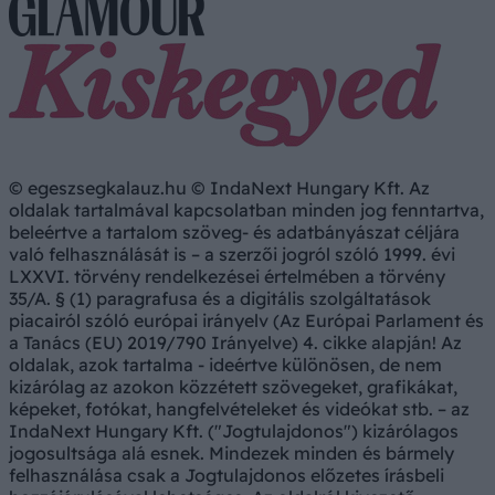
© egeszsegkalauz.hu © IndaNext Hungary Kft. Az
oldalak tartalmával kapcsolatban minden jog fenntartva,
beleértve a tartalom szöveg- és adatbányászat céljára
való felhasználását is – a szerzői jogról szóló 1999. évi
LXXVI. törvény rendelkezései értelmében a törvény
35/A. § (1) paragrafusa és a digitális szolgáltatások
piacairól szóló európai irányelv (Az Európai Parlament és
a Tanács (EU) 2019/790 Irányelve) 4. cikke alapján! Az
oldalak, azok tartalma - ideértve különösen, de nem
kizárólag az azokon közzétett szövegeket, grafikákat,
képeket, fotókat, hangfelvételeket és videókat stb. – az
IndaNext Hungary Kft. ("Jogtulajdonos") kizárólagos
jogosultsága alá esnek. Mindezek minden és bármely
felhasználása csak a Jogtulajdonos előzetes írásbeli