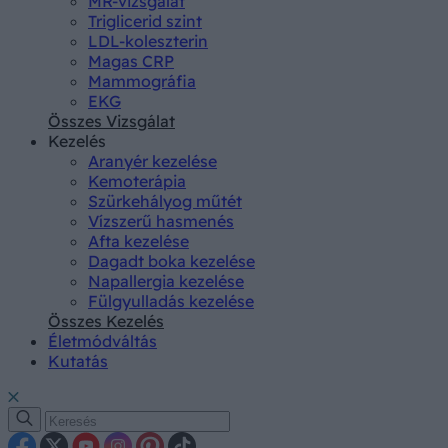
MR-vizsgálat
Triglicerid szint
LDL-koleszterin
Magas CRP
Mammográfia
EKG
Összes Vizsgálat
Kezelés
Aranyér kezelése
Kemoterápia
Szürkehályog műtét
Vízszerű hasmenés
Afta kezelése
Dagadt boka kezelése
Napallergia kezelése
Fülgyulladás kezelése
Összes Kezelés
Életmódváltás
Kutatás