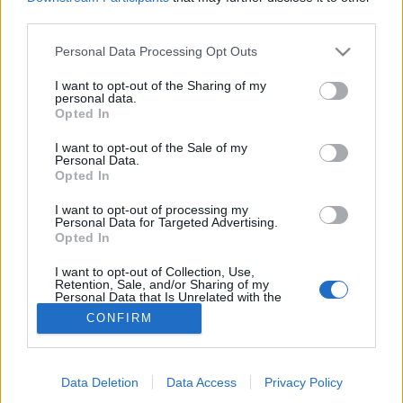
third parties.
Magyarország
Please note that this website/app uses one or more Google
Personal Data Processing Opt Outs
services and may gather and store information including but
not limited to your visit or usage behaviour. You may click to
I want to opt-out of the Sharing of my
personal data.
grant or deny consent to Google and its third-party tags to
Opted In
use your data for below specified purposes in below Google
consent section.
I want to opt-out of the Sale of my
Personal Data.
Opted In
I want to opt-out of processing my
Personal Data for Targeted Advertising.
Opted In
I want to opt-out of Collection, Use,
Retention, Sale, and/or Sharing of my
Personal Data that Is Unrelated with the
Purposes for which it was collected.
CONFIRM
Opted Out
Google consents
Data Deletion
Data Access
Privacy Policy
I want to allow Google to enable storage