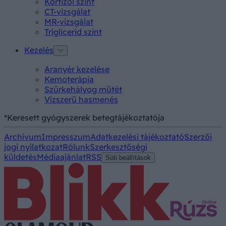
Kortizol szint
CT-vizsgálat
MR-vizsgálat
Triglicerid szint
Kezelés
Aranyér kezelése
Kemoterápia
Szürkehályog műtét
Vízszerű hasmenés
*Keresett gyógyszerek betegtájékoztatója
Archívum
Impresszum
Adatkezelési tájékoztató
Szerzői
jogi nyilatkozat
Rólunk
Szerkesztőségi
küldetés
Médiaajánlat
RSS
Süti beállítások