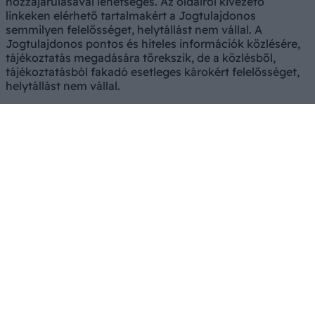
hozzájárulásával lehetséges. Az oldalról kivezető
linkeken elérhető tartalmakért a Jogtulajdonos
semmilyen felelősséget, helytállást nem vállal. A
Jogtulajdonos pontos és hiteles információk közlésére,
tájékoztatás megadására törekszik, de a közlésből,
tájékoztatásból fakadó esetleges károkért felelősséget,
helytállást nem vállal.