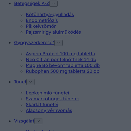
Betegségek A-Z
Kötőhártya-gyulladás
Endometriózis
Pikkelysömör
Pajzsmirigy alulműködés
Gyógyszerkereső*
Aspirin Protect 100 mg tabletta
Neo Citran por felnőttnek 14 db
Magne B6 bevont tabletta 100 db
Rubophen 500 mg tabletta 20 db
Tünet
Lepkehimlő tünetei
Szamárköhögés tünetei
Skarlát tünetei
Alacsony vérnyomás
Vizsgálat