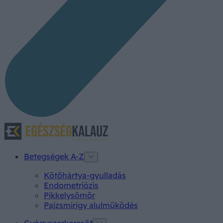
Betegségek A-Z
Kötőhártya-gyulladás
Endometriózis
Pikkelysömör
Pajzsmirigy alulműködés
Gyógyszerkereső*