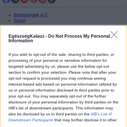
Betegségek A-Z
Tünet
Vizsgálat
Kezelés
EgészségKalauz -
Do Not Process My Personal
Életmódváltás
Information
Kutatás
Prevenció
Hírek
If you wish to opt-out of the sale, sharing to third parties, or
Videók
processing of your personal or sensitive information for
Kisállatok egészsége
targeted advertising by us, please use the below opt-out
section to confirm your selection. Please note that after your
#allergia
#influenza
#cukorbetegség
opt-out request is processed you may continue seeing
#orvosmeteorológia
#vérnyomás
#stroke
#rákbetegség
interest-based ads based on personal information utilized by
#pajzsmirigy
#reflux
#ekcéma
#herpesz
us or personal information disclosed to third parties prior to
Regisztráció
your opt-out. You may separately opt-out of the further
disclosure of your personal information by third parties on the
IAB’s list of downstream participants. This information may
also be disclosed by us to third parties on the
IAB’s List of
Downstream Participants
that may further disclose it to other
Meddőség
third parties.