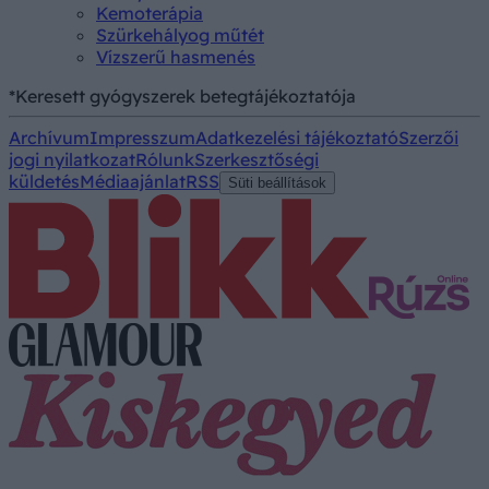
Kemoterápia
Szürkehályog műtét
Vízszerű hasmenés
*Keresett gyógyszerek betegtájékoztatója
Archívum
Impresszum
Adatkezelési tájékoztató
Szerzői
jogi nyilatkozat
Rólunk
Szerkesztőségi
küldetés
Médiaajánlat
RSS
Süti beállítások