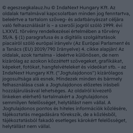
© egeszsegkalauz.hu © IndaNext Hungary Kft. Az
oldalak tartalmával kapcsolatban minden jog fenntartva,
beleértve a tartalom szöveg- és adatbányászat céljára
való felhasználását is – a szerzői jogról szóló 1999. évi
LXXVI. törvény rendelkezései értelmében a törvény
35/A. § (1) paragrafusa és a digitális szolgáltatások
piacairól szóló európai irányelv (Az Európai Parlament és
a Tanács (EU) 2019/790 Irányelve) 4. cikke alapján! Az
oldalak, azok tartalma - ideértve különösen, de nem
kizárólag az azokon közzétett szövegeket, grafikákat,
képeket, fotókat, hangfelvételeket és videókat stb. – az
IndaNext Hungary Kft. ("Jogtulajdonos") kizárólagos
jogosultsága alá esnek. Mindezek minden és bármely
felhasználása csak a Jogtulajdonos előzetes írásbeli
hozzájárulásával lehetséges. Az oldalról kivezető
linkeken elérhető tartalmakért a Jogtulajdonos
semmilyen felelősséget, helytállást nem vállal. A
Jogtulajdonos pontos és hiteles információk közlésére,
tájékoztatás megadására törekszik, de a közlésből,
tájékoztatásból fakadó esetleges károkért felelősséget,
helytállást nem vállal.