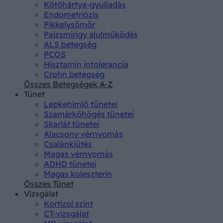
Kötőhártya-gyulladás
Endometriózis
Pikkelysömör
Pajzsmirigy alulműködés
ALS betegség
PCOS
Hisztamin intolerancia
Crohn betegség
Összes Betegségek A-Z
Tünet
Lepkehimlő tünetei
Szamárköhögés tünetei
Skarlát tünetei
Alacsony vérnyomás
Csalánkiütés
Magas vérnyomás
ADHD tünetei
Magas koleszterin
Összes Tünet
Vizsgálat
Kortizol szint
CT-vizsgálat