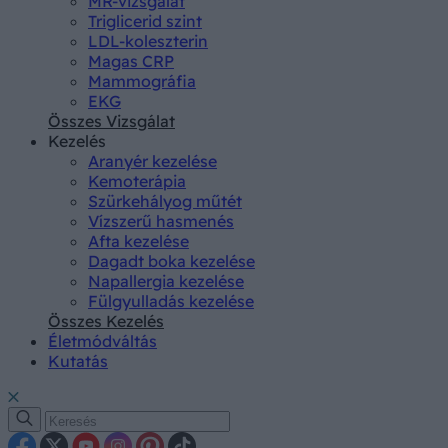
MR-vizsgálat
Triglicerid szint
LDL-koleszterin
Magas CRP
Mammográfia
EKG
Összes Vizsgálat
Kezelés
Aranyér kezelése
Kemoterápia
Szürkehályog műtét
Vízszerű hasmenés
Afta kezelése
Dagadt boka kezelése
Napallergia kezelése
Fülgyulladás kezelése
Összes Kezelés
Életmódváltás
Kutatás