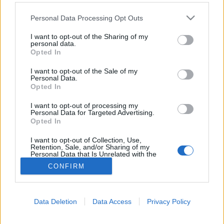
Please note that this website/app uses one or more Google
Meddőség
Personal Data Processing Opt Outs
services and may gather and store information including but
not limited to your visit or usage behaviour. You may click to
I want to opt-out of the Sharing of my
personal data.
grant or deny consent to Google and its third-party tags to
Opted In
use your data for below specified purposes in below Google
consent section.
I want to opt-out of the Sale of my
Personal Data.
Opted In
I want to opt-out of processing my
Personal Data for Targeted Advertising.
Opted In
I want to opt-out of Collection, Use,
Retention, Sale, and/or Sharing of my
Personal Data that Is Unrelated with the
Purposes for which it was collected.
CONFIRM
Opted Out
Google consents
Data Deletion
Data Access
Privacy Policy
I want to allow Google to enable storage
related to advertising like cookies on web or