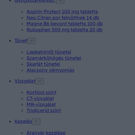
Aspirin Protect 100 mg tabletta
Neo Citran por felnőttnek 14 db
Magne B6 bevont tabletta 100 db
Rubophen 500 mg tabletta 20 db
Tünet
Lepkehimlő tünetei
Szamárköhögés tünetei
Skarlát tünetei
Alacsony vérnyomás
Vizsgálat
Kortizol szint
CT-vizsgálat
MR-vizsgálat
Triglicerid szint
Kezelés
Aranyér kezelése