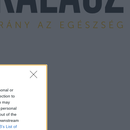
sonal or
ection to
ou may
 personal
out of the
 downstream
B’s List of