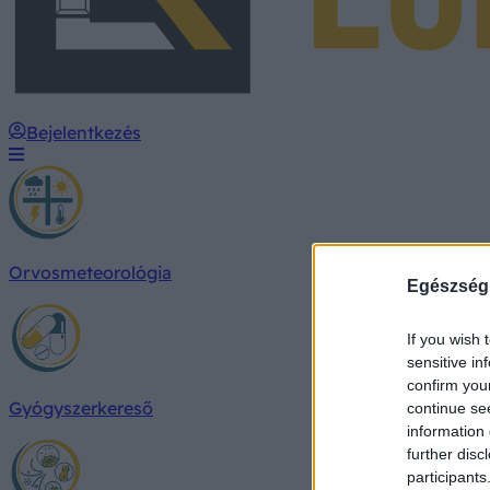
Bejelentkezés
Orvosmeteorológia
Egészség
If you wish 
sensitive in
confirm you
Gyógyszerkereső
continue se
information 
further disc
participants