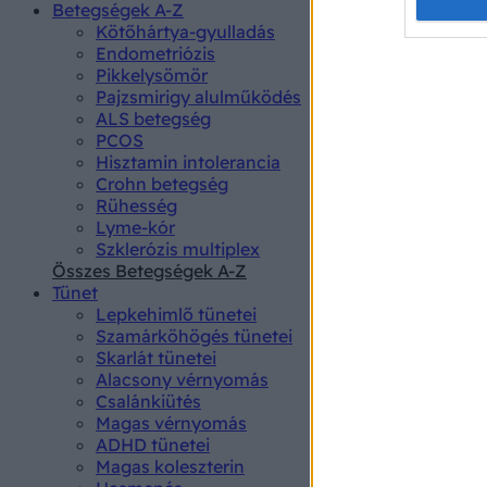
Opted 
Betegségek A-Z
Kötőhártya-gyulladás
Endometriózis
Google 
Pikkelysömör
Pajzsmirigy alulműködés
I want t
ALS betegség
web or d
PCOS
Hisztamin intolerancia
I want t
Crohn betegség
purpose
Rühesség
Lyme-kór
I want 
Szklerózis multiplex
Összes Betegségek A-Z
I want t
Tünet
web or d
Lepkehimlő tünetei
Szamárköhögés tünetei
I want t
Skarlát tünetei
or app.
Alacsony vérnyomás
Csalánkiütés
I want t
Magas vérnyomás
ADHD tünetei
Magas koleszterin
I want t