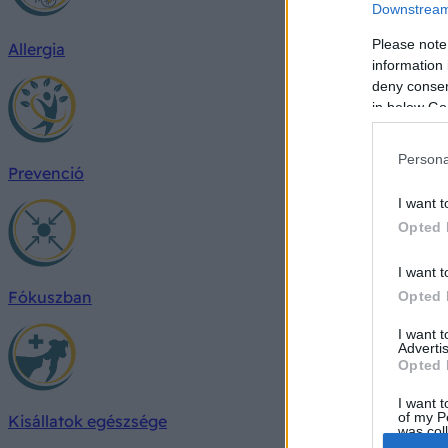
Downstream 
Please note
Allergia
information 
deny consent
in below Go
Persona
Prevenció
I want t
Opted 
I want t
Fókuszban
Opted 
I want 
Advertis
Opted 
I want t
of my P
Kisállatok egészsége
was col