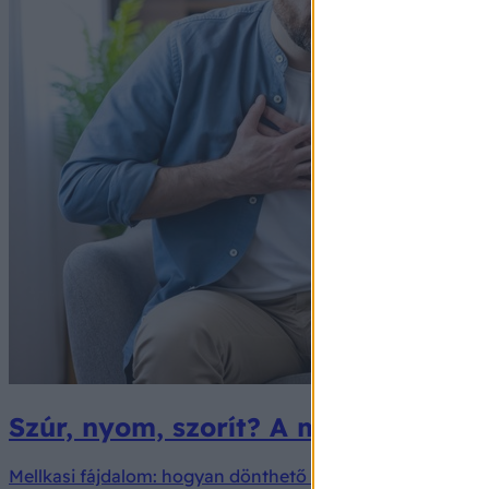
Szúr, nyom, szorít? A mellkasi fájd
Mellkasi fájdalom: hogyan dönthető el, hogy ártalmatlan,