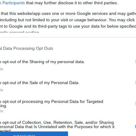
Participants
that may further disclose it to other third parties.
 that this website/app uses one or more Google services and may gath
including but not limited to your visit or usage behaviour. You may click 
 to Google and its third-party tags to use your data for below specifi
ogle consent section.
l Data Processing Opt Outs
o opt-out of the Sharing of my personal data.
In
o opt-out of the Sale of my Personal Data.
In
to opt-out of processing my Personal Data for Targeted
ing.
In
o opt-out of Collection, Use, Retention, Sale, and/or Sharing
ersonal Data that Is Unrelated with the Purposes for which it
lected.