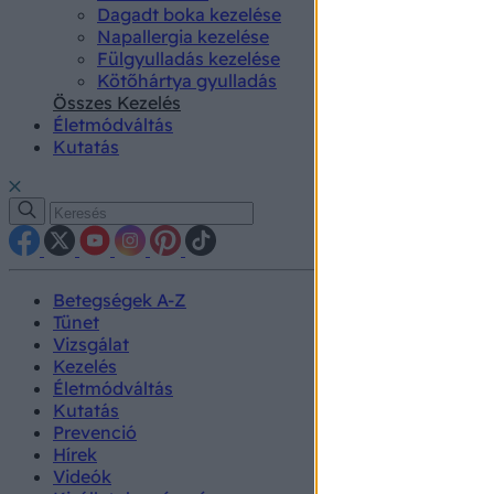
Dagadt boka kezelése
Napallergia kezelése
Fülgyulladás kezelése
Kötőhártya gyulladás
Összes Kezelés
Életmódváltás
Kutatás
Betegségek A-Z
Tünet
Vizsgálat
Kezelés
Életmódváltás
Kutatás
Prevenció
Hírek
Videók