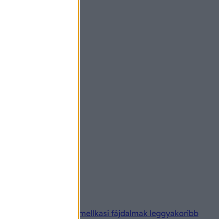
ete? Ezek lehetnek a mellkasi fájdalmak leggyakoribb