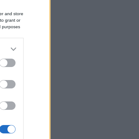
er and store
to grant or
ed purposes