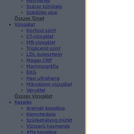
Hasmenés
authenti
Száraz köhögés
Szédülés okai
Összes Tünet
Vizsgálat
Kortizol szint
CT-vizsgálat
MR-vizsgálat
Triglicerid szint
LDL-koleszterin
Magas CRP
Mammográfia
EKG
Hasi ultrahang
Mikrobiom vizsgálat
Vérvétel
Összes Vizsgálat
Kezelés
Aranyér kezelése
Kemoterápia
Szürkehályog műtét
Vízszerű hasmenés
Afta kezelése