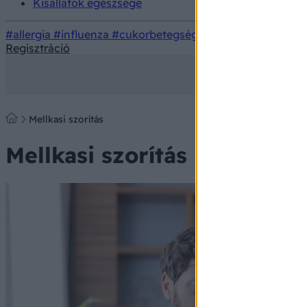
Kisállatok egészsége
#allergia
#influenza
#cukorbetegség
#orvosmeteorológi
Regisztráció
Mellkasi szorítás
Mellkasi szorítás