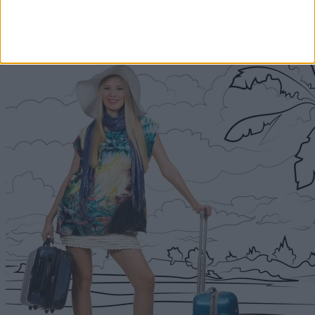
Címlapról ajánljuk