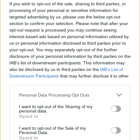
természetes szempillák elvesztését
If you wish to opt-out of the sale, sharing to third parties, or
processing of your personal or sensitive information for
is okozhatja az, ha allergiás
targeted advertising by us, please use the below opt-out
section to confirm your selection. Please note that after your
opt-out request is processed you may continue seeing
interest-based ads based on personal information utilized by
us or personal information disclosed to third parties prior to
your opt-out. You may separately opt-out of the further
disclosure of your personal information by third parties on the
IAB’s list of downstream participants. This information may
also be disclosed by us to third parties on the
IAB’s List of
Downstream Participants
that may further disclose it to other
third parties.
Please note that this website/app uses one or more Google
Personal Data Processing Opt Outs
services and may gather and store information including but
not limited to your visit or usage behaviour. You may click to
I want to opt-out of the Sharing of my
personal data.
grant or deny consent to Google and its third-party tags to
Opted In
use your data for below specified purposes in below Google
consent section.
I want to opt-out of the Sale of my
Personal Data.
Opted In