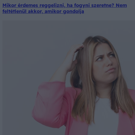
Mikor érdemes reggelizni, ha fogyni szeretne? Nem
feltétlenül akkor, amikor gondolja