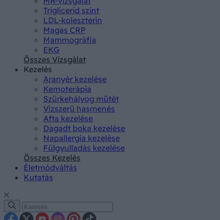
MR-vizsgálat
Triglicerid szint
LDL-koleszterin
Magas CRP
Mammográfia
EKG
Összes Vizsgálat
Kezelés
Aranyér kezelése
Kemoterápia
Szürkehályog műtét
Vízszerű hasmenés
Afta kezelése
Dagadt boka kezelése
Napallergia kezelése
Fülgyulladás kezelése
Összes Kezelés
Életmódváltás
Kutatás