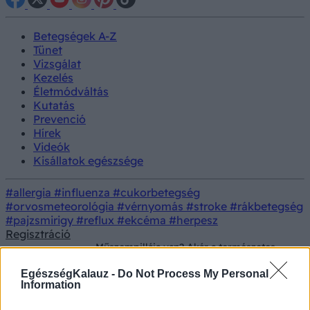
Betegségek A-Z
Tünet
Vizsgálat
Kezelés
Életmódváltás
Kutatás
Prevenció
Hírek
Videók
Kisállatok egészsége
#allergia
#influenza
#cukorbetegség
#orvosmeteorológia
#vérnyomás
#stroke
#rákbetegség
#pajzsmirigy
#reflux
#ekcéma
#herpesz
Regisztráció
Műszempillája van? Akár a természetes
Betegségek
szempillák elvesztését is okozhatja az, ha
allergiás
EgészségKalauz -
Do Not Process My Personal
Information
Műszempillája van? Akár a