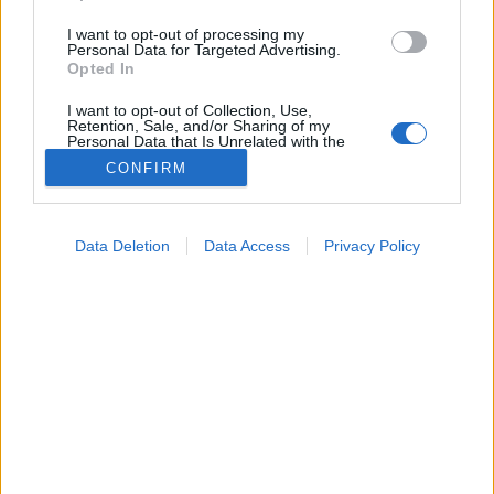
I want to opt-out of processing my
Personal Data for Targeted Advertising.
Opted In
I want to opt-out of Collection, Use,
Retention, Sale, and/or Sharing of my
Personal Data that Is Unrelated with the
Purposes for which it was collected.
CONFIRM
Opted Out
Google consents
Betegségek
Data Deletion
Data Access
Privacy Policy
2025. április 29. 15:24
I want to allow Google to enable storage
Megosztás
Küldés
Küldés Messengeren
related to advertising like cookies on web or
device identifiers in apps.
Tomanóczy Andrea
I want to allow my user data to be sent to
szerkesztő
Google for online advertising purposes.
I want to allow Google to send me
personalized advertising.
A műszempillák és a szempilla liftingek komoly
egészségügyi kockázatokat jelenthetnek.
I want to allow Google to enable storage