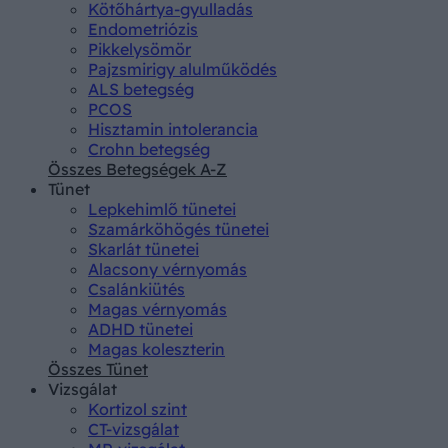
Kötőhártya-gyulladás
Endometriózis
Pikkelysömör
Pajzsmirigy alulműködés
ALS betegség
PCOS
Hisztamin intolerancia
Crohn betegség
Összes Betegségek A-Z
Tünet
Lepkehimlő tünetei
Szamárköhögés tünetei
Skarlát tünetei
Alacsony vérnyomás
Csalánkiütés
Magas vérnyomás
ADHD tünetei
Magas koleszterin
Összes Tünet
Vizsgálat
Kortizol szint
CT-vizsgálat