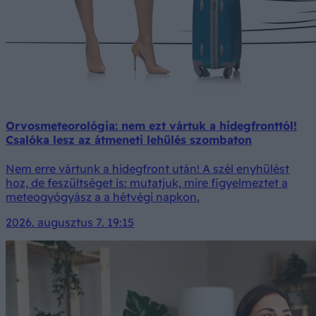
Orvosmeteorológia: nem ezt vártuk a hidegfronttól!
Csalóka lesz az átmeneti lehűlés szombaton
Nem erre vártunk a hidegfront után! A szél enyhülést
hoz, de feszültséget is: mutatjuk, mire figyelmeztet a
meteogyógyász a a hétvégi napkon.
2026. augusztus 7. 19:15