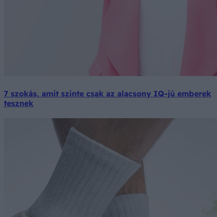
7 szokás, amit szinte csak az alacsony IQ-jú emberek
tesznek