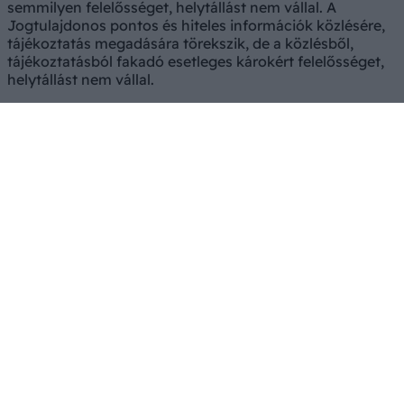
semmilyen felelősséget, helytállást nem vállal. A
Jogtulajdonos pontos és hiteles információk közlésére,
tájékoztatás megadására törekszik, de a közlésből,
tájékoztatásból fakadó esetleges károkért felelősséget,
helytállást nem vállal.