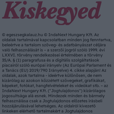
© egeszsegkalauz.hu © IndaNext Hungary Kft. Az
oldalak tartalmával kapcsolatban minden jog fenntartva,
beleértve a tartalom szöveg- és adatbányászat céljára
való felhasználását is – a szerzői jogról szóló 1999. évi
LXXVI. törvény rendelkezései értelmében a törvény
35/A. § (1) paragrafusa és a digitális szolgáltatások
piacairól szóló európai irányelv (Az Európai Parlament és
a Tanács (EU) 2019/790 Irányelve) 4. cikke alapján! Az
oldalak, azok tartalma - ideértve különösen, de nem
kizárólag az azokon közzétett szövegeket, grafikákat,
képeket, fotókat, hangfelvételeket és videókat stb. – az
IndaNext Hungary Kft. ("Jogtulajdonos") kizárólagos
jogosultsága alá esnek. Mindezek minden és bármely
felhasználása csak a Jogtulajdonos előzetes írásbeli
hozzájárulásával lehetséges. Az oldalról kivezető
linkeken elérhető tartalmakért a Jogtulajdonos