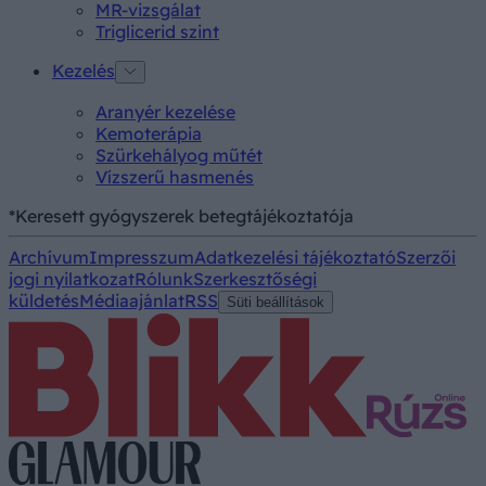
MR-vizsgálat
Triglicerid szint
Kezelés
Aranyér kezelése
Kemoterápia
Szürkehályog műtét
Vízszerű hasmenés
*Keresett gyógyszerek betegtájékoztatója
Archívum
Impresszum
Adatkezelési tájékoztató
Szerzői
jogi nyilatkozat
Rólunk
Szerkesztőségi
küldetés
Médiaajánlat
RSS
Süti beállítások