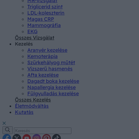
MR-vizsgálat
Triglicerid szint
LDL-koleszterin
Magas CRP
Mammográfia
EKG
Összes Vizsgálat
Kezelés
Aranyér kezelése
Kemoterápia
Szürkehályog műtét
Vízszerű hasmenés
Afta kezelése
Dagadt boka kezelése
Napallergia kezelése
Fülgyulladás kezelése
Összes Kezelés
Életmódváltás
Kutatás