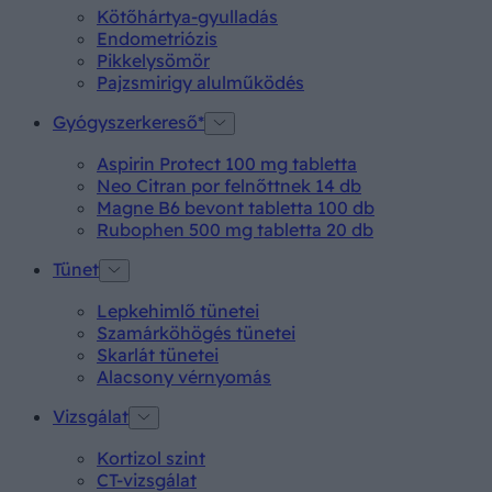
Kötőhártya-gyulladás
Endometriózis
Pikkelysömör
Pajzsmirigy alulműködés
Gyógyszerkereső*
Aspirin Protect 100 mg tabletta
Neo Citran por felnőttnek 14 db
Magne B6 bevont tabletta 100 db
Rubophen 500 mg tabletta 20 db
Tünet
Lepkehimlő tünetei
Szamárköhögés tünetei
Skarlát tünetei
Alacsony vérnyomás
Vizsgálat
Kortizol szint
CT-vizsgálat