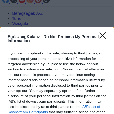
Betegségek A-Z
Tünet
Vizsgálat
Kezelés
Életmódváltás
EgészségKalauz -
Do Not Process My Personal
Kutatás
Information
Prevenció
Hírek
If you wish to opt-out of the sale, sharing to third parties, or
Videók
Kisállatok egészsége
processing of your personal or sensitive information for
targeted advertising by us, please use the below opt-out
section to confirm your selection. Please note that after your
#allergia
#influenza
#cukorbetegség
opt-out request is processed you may continue seeing
#orvosmeteorológia
#vérnyomás
#stroke
#rákbetegség
interest-based ads based on personal information utilized by
#pajzsmirigy
#reflux
#ekcéma
#herpesz
us or personal information disclosed to third parties prior to
Regisztráció
your opt-out. You may separately opt-out of the further
disclosure of your personal information by third parties on the
IAB’s list of downstream participants. This information may
also be disclosed by us to third parties on the
IAB’s List of
Downstream Participants
that may further disclose it to other
Meteogyógyász