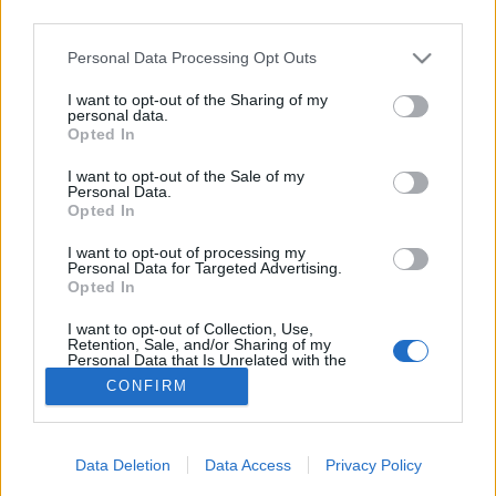
third parties.
Meteogyógyász
Please note that this website/app uses one or more Google
Personal Data Processing Opt Outs
services and may gather and store information including but
not limited to your visit or usage behaviour. You may click to
I want to opt-out of the Sharing of my
personal data.
grant or deny consent to Google and its third-party tags to
Opted In
use your data for below specified purposes in below Google
consent section.
I want to opt-out of the Sale of my
Personal Data.
Opted In
I want to opt-out of processing my
Personal Data for Targeted Advertising.
Opted In
I want to opt-out of Collection, Use,
Retention, Sale, and/or Sharing of my
Personal Data that Is Unrelated with the
Purposes for which it was collected.
CONFIRM
Opted Out
Google consents
Data Deletion
Data Access
Privacy Policy
I want to allow Google to enable storage