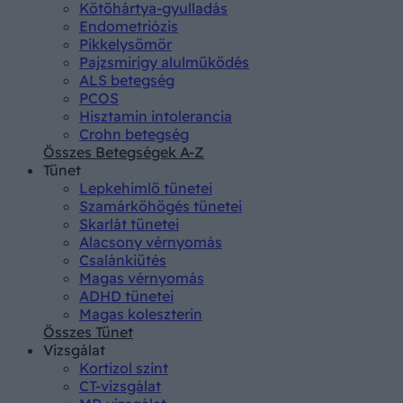
Kötőhártya-gyulladás
Endometriózis
Pikkelysömör
Pajzsmirigy alulműködés
ALS betegség
PCOS
Hisztamin intolerancia
Crohn betegség
Összes Betegségek A-Z
Tünet
Lepkehimlő tünetei
Szamárköhögés tünetei
Skarlát tünetei
Alacsony vérnyomás
Csalánkiütés
Magas vérnyomás
ADHD tünetei
Magas koleszterin
Összes Tünet
Vizsgálat
Kortizol szint
CT-vizsgálat