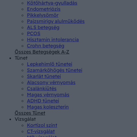
Kötőhártya-gyulladás
Endometriózis
Pikkelysömör
Pajzsmirigy alulműködés
ALS betegség
PCOS
Hisztamin intolerancia
Crohn betegség
Összes Betegségek A-Z
Tünet
Lepkehimlő tünetei
Szamárköhögés tünetei
Skarlát tünetei
Alacsony vérnyomás
Csalánkiütés
Magas vérnyomás
ADHD tünetei
Magas koleszterin
Összes Tünet
Vizsgálat
Kortizol szint
CT-vizsgálat