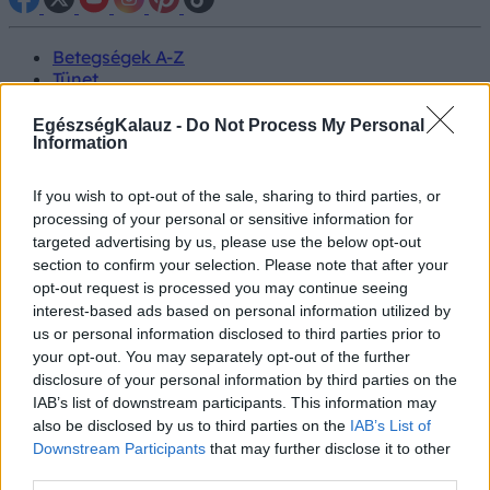
Betegségek A-Z
Tünet
Vizsgálat
Kezelés
EgészségKalauz -
Do Not Process My Personal
Életmódváltás
Information
Kutatás
Prevenció
If you wish to opt-out of the sale, sharing to third parties, or
Hírek
processing of your personal or sensitive information for
Videók
targeted advertising by us, please use the below opt-out
Kisállatok egészsége
section to confirm your selection. Please note that after your
opt-out request is processed you may continue seeing
#allergia
#influenza
#cukorbetegség
interest-based ads based on personal information utilized by
#orvosmeteorológia
#vérnyomás
#stroke
#rákbetegség
us or personal information disclosed to third parties prior to
#pajzsmirigy
#reflux
#ekcéma
#herpesz
your opt-out. You may separately opt-out of the further
Regisztráció
disclosure of your personal information by third parties on the
IAB’s list of downstream participants. This information may
also be disclosed by us to third parties on the
IAB’s List of
Downstream Participants
that may further disclose it to other
third parties.
Meteogyógyász