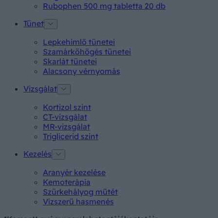
Rubophen 500 mg tabletta 20 db
Tünet
Lepkehimlő tünetei
Szamárköhögés tünetei
Skarlát tünetei
Alacsony vérnyomás
Vizsgálat
Kortizol szint
CT-vizsgálat
MR-vizsgálat
Triglicerid szint
Kezelés
Aranyér kezelése
Kemoterápia
Szürkehályog műtét
Vízszerű hasmenés