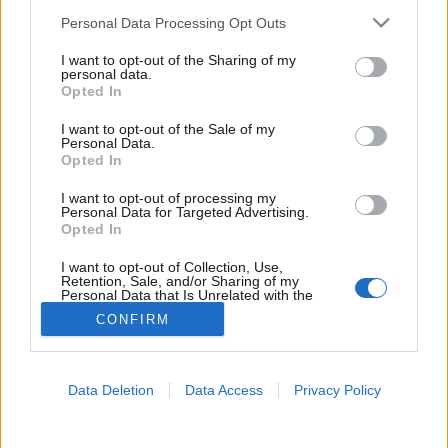
Please note that this website/app uses one or more Google
Personal Data Processing Opt Outs
Meteogyógyász
services and may gather and store information including but
not limited to your visit or usage behaviour. You may click to
I want to opt-out of the Sharing of my
personal data.
grant or deny consent to Google and its third-party tags to
Opted In
use your data for below specified purposes in below Google
consent section.
I want to opt-out of the Sale of my
Personal Data.
Opted In
I want to opt-out of processing my
Personal Data for Targeted Advertising.
Opted In
I want to opt-out of Collection, Use,
Retention, Sale, and/or Sharing of my
Personal Data that Is Unrelated with the
Purposes for which it was collected.
CONFIRM
Opted Out
Google consents
Data Deletion
Data Access
Privacy Policy
I want to allow Google to enable storage
related to advertising like cookies on web or
device identifiers in apps.