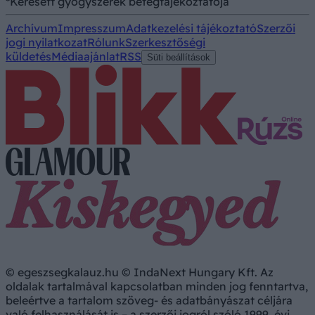
*Keresett gyógyszerek betegtájékoztatója
Archívum
Impresszum
Adatkezelési tájékoztató
Szerzői
jogi nyilatkozat
Rólunk
Szerkesztőségi
küldetés
Médiaajánlat
RSS
Süti beállítások
© egeszsegkalauz.hu © IndaNext Hungary Kft. Az
oldalak tartalmával kapcsolatban minden jog fenntartva,
beleértve a tartalom szöveg- és adatbányászat céljára
való felhasználását is – a szerzői jogról szóló 1999. évi