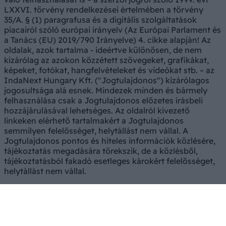
LXXVI. törvény rendelkezései értelmében a törvény
35/A. § (1) paragrafusa és a digitális szolgáltatások
piacairól szóló európai irányelv (Az Európai Parlament és
a Tanács (EU) 2019/790 Irányelve) 4. cikke alapján! Az
oldalak, azok tartalma - ideértve különösen, de nem
kizárólag az azokon közzétett szövegeket, grafikákat,
képeket, fotókat, hangfelvételeket és videókat stb. – az
IndaNext Hungary Kft. ("Jogtulajdonos") kizárólagos
jogosultsága alá esnek. Mindezek minden és bármely
felhasználása csak a Jogtulajdonos előzetes írásbeli
hozzájárulásával lehetséges. Az oldalról kivezető
linkeken elérhető tartalmakért a Jogtulajdonos
semmilyen felelősséget, helytállást nem vállal. A
Jogtulajdonos pontos és hiteles információk közlésére,
tájékoztatás megadására törekszik, de a közlésből,
tájékoztatásból fakadó esetleges károkért felelősséget,
helytállást nem vállal.