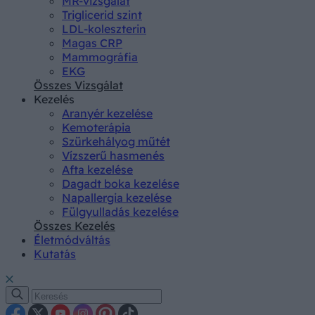
MR-vizsgálat
Triglicerid szint
LDL-koleszterin
Magas CRP
Mammográfia
EKG
Összes Vizsgálat
Kezelés
Aranyér kezelése
Kemoterápia
Szürkehályog műtét
Vízszerű hasmenés
Afta kezelése
Dagadt boka kezelése
Napallergia kezelése
Fülgyulladás kezelése
Összes Kezelés
Életmódváltás
Kutatás