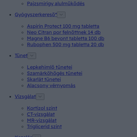
Pajzsmirigy alulműködés
Gyógyszerkereső*
Aspirin Protect 100 mg tabletta
Neo Citran por felnőttnek 14 db
Magne B6 bevont tabletta 100 db
Rubophen 500 mg tabletta 20 db
Tünet
Lepkehimlő tünetei
Szamárköhögés tünetei
Skarlát tünetei
Alacsony vérnyomás
Vizsgálat
Kortizol szint
CT-vizsgálat
MR-vizsgálat
Triglicerid szint