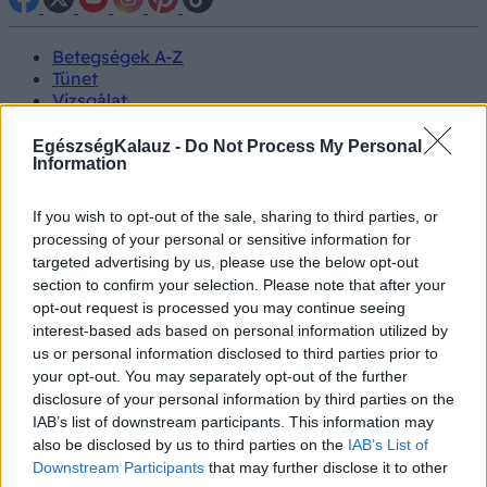
Betegségek A-Z
Tünet
Vizsgálat
Kezelés
Életmódváltás
EgészségKalauz -
Do Not Process My Personal
Kutatás
Information
Prevenció
Hírek
If you wish to opt-out of the sale, sharing to third parties, or
Videók
processing of your personal or sensitive information for
Kisállatok egészsége
targeted advertising by us, please use the below opt-out
section to confirm your selection. Please note that after your
#allergia
#influenza
#cukorbetegség
opt-out request is processed you may continue seeing
#orvosmeteorológia
#vérnyomás
#stroke
#rákbetegség
interest-based ads based on personal information utilized by
#pajzsmirigy
#reflux
#ekcéma
#herpesz
us or personal information disclosed to third parties prior to
Regisztráció
your opt-out. You may separately opt-out of the further
disclosure of your personal information by third parties on the
IAB’s list of downstream participants. This information may
also be disclosed by us to third parties on the
IAB’s List of
Downstream Participants
that may further disclose it to other
MI