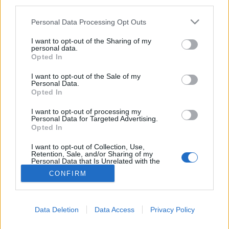
third parties.
MI
Please note that this website/app uses one or more Google
Personal Data Processing Opt Outs
services and may gather and store information including but
not limited to your visit or usage behaviour. You may click to
I want to opt-out of the Sharing of my
personal data.
grant or deny consent to Google and its third-party tags to
Opted In
use your data for below specified purposes in below Google
consent section.
I want to opt-out of the Sale of my
Personal Data.
Opted In
I want to opt-out of processing my
Personal Data for Targeted Advertising.
Opted In
I want to opt-out of Collection, Use,
Retention, Sale, and/or Sharing of my
Personal Data that Is Unrelated with the
Purposes for which it was collected.
CONFIRM
Opted Out
Google consents
Data Deletion
Data Access
Privacy Policy
I want to allow Google to enable storage
related to advertising like cookies on web or