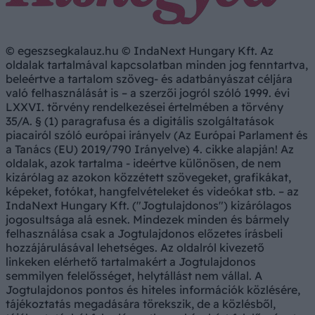
© egeszsegkalauz.hu © IndaNext Hungary Kft. Az
oldalak tartalmával kapcsolatban minden jog fenntartva,
beleértve a tartalom szöveg- és adatbányászat céljára
való felhasználását is – a szerzői jogról szóló 1999. évi
LXXVI. törvény rendelkezései értelmében a törvény
35/A. § (1) paragrafusa és a digitális szolgáltatások
piacairól szóló európai irányelv (Az Európai Parlament és
a Tanács (EU) 2019/790 Irányelve) 4. cikke alapján! Az
oldalak, azok tartalma - ideértve különösen, de nem
kizárólag az azokon közzétett szövegeket, grafikákat,
képeket, fotókat, hangfelvételeket és videókat stb. – az
IndaNext Hungary Kft. ("Jogtulajdonos") kizárólagos
jogosultsága alá esnek. Mindezek minden és bármely
felhasználása csak a Jogtulajdonos előzetes írásbeli
hozzájárulásával lehetséges. Az oldalról kivezető
linkeken elérhető tartalmakért a Jogtulajdonos
semmilyen felelősséget, helytállást nem vállal. A
Jogtulajdonos pontos és hiteles információk közlésére,
tájékoztatás megadására törekszik, de a közlésből,