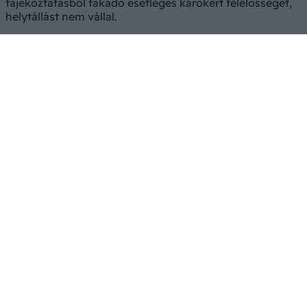
tájékoztatásból fakadó esetleges károkért felelősséget,
helytállást nem vállal.