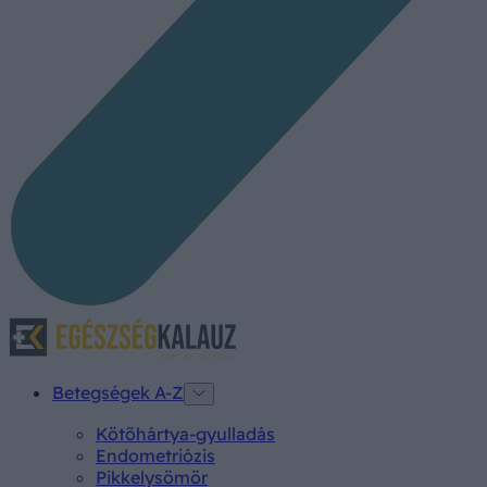
Betegségek A-Z
Kötőhártya-gyulladás
Endometriózis
Pikkelysömör