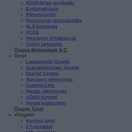
Kötőhártya-gyulladás
Endometriózis
Pikkelysömör
Pajzsmirigy alulműködés
ALS betegség
PCOS
Hisztamin intolerancia
Crohn betegség
Összes Betegségek A-Z
Tünet
Lepkehimlő tünetei
Szamárköhögés tünetei
Skarlát tünetei
Alacsony vérnyomás
Csalánkiütés
Magas vérnyomás
ADHD tünetei
Magas koleszterin
Összes Tünet
Vizsgálat
Kortizol szint
CT-vizsgálat