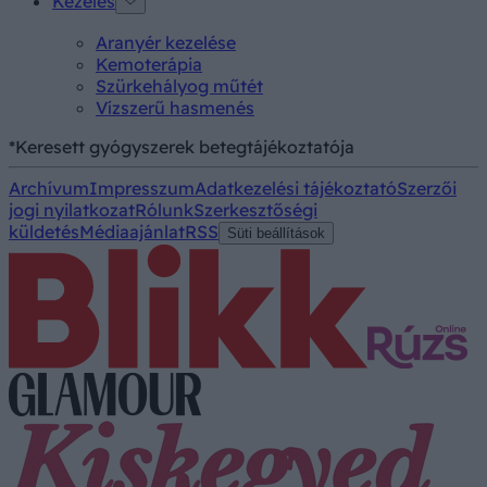
Kezelés
Aranyér kezelése
Kemoterápia
Szürkehályog műtét
Vízszerű hasmenés
*Keresett gyógyszerek betegtájékoztatója
Archívum
Impresszum
Adatkezelési tájékoztató
Szerzői
jogi nyilatkozat
Rólunk
Szerkesztőségi
küldetés
Médiaajánlat
RSS
Süti beállítások