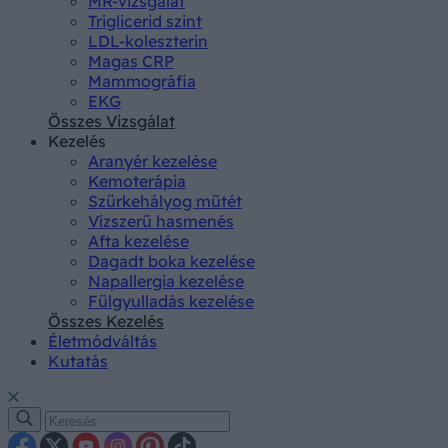
MR-vizsgálat
Triglicerid szint
LDL-koleszterin
Magas CRP
Mammográfia
EKG
Összes Vizsgálat
Kezelés
Aranyér kezelése
Kemoterápia
Szürkehályog műtét
Vízszerű hasmenés
Afta kezelése
Dagadt boka kezelése
Napallergia kezelése
Fülgyulladás kezelése
Összes Kezelés
Életmódváltás
Kutatás