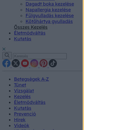
Dagadt boka kezelése
Napallergia kezelése
Fülgyulladás kezelése
Kötőhártya gyulladás
Összes Kezelés
Életmódváltás
Kutatás
Betegségek A-Z
Tünet
Vizsgálat
Kezelés
Életmódváltás
Kutatás
Prevenció
Hírek
Videók