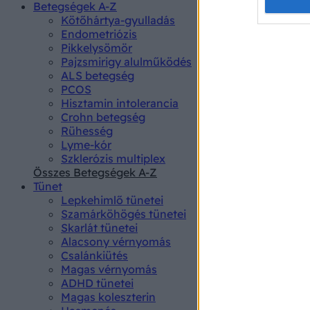
Opted 
Betegségek A-Z
Kötőhártya-gyulladás
Endometriózis
Google 
Pikkelysömör
Pajzsmirigy alulműködés
I want t
ALS betegség
web or d
PCOS
Hisztamin intolerancia
I want t
Crohn betegség
purpose
Rühesség
Lyme-kór
I want 
Szklerózis multiplex
Összes Betegségek A-Z
I want t
Tünet
web or d
Lepkehimlő tünetei
Szamárköhögés tünetei
I want t
Skarlát tünetei
or app.
Alacsony vérnyomás
Csalánkiütés
I want t
Magas vérnyomás
ADHD tünetei
Magas koleszterin
I want t