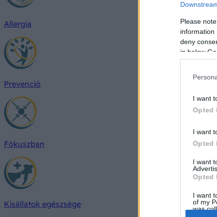
Downstream 
Please note
Allergia
information 
deny consent
in below Go
Persona
Prevenció
I want t
Opted 
I want t
Fókuszban
Opted 
I want 
Advertis
Opted 
I want t
of my P
Kisállatok egészsége
was col