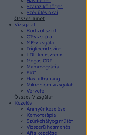
Hasmenés
authenti
Száraz köhögés
Szédülés okai
Összes Tünet
Vizsgálat
Kortizol szint
CT-vizsgálat
MR-vizsgálat
Triglicerid szint
LDL-koleszterin
Magas CRP
Mammográfia
EKG
Hasi ultrahang
Mikrobiom vizsgálat
Vérvétel
Összes Vizsgálat
Kezelés
Aranyér kezelése
Kemoterápia
Szürkehályog műtét
Vízszerű hasmenés
Afta kezelése