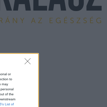
sonal or
ection to
ou may
 personal
out of the
 downstream
B’s List of