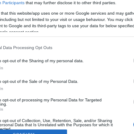
Participants
that may further disclose it to other third parties.
 that this website/app uses one or more Google services and may gath
including but not limited to your visit or usage behaviour. You may click 
 to Google and its third-party tags to use your data for below specifi
ogle consent section.
l Data Processing Opt Outs
o opt-out of the Sharing of my personal data.
In
o opt-out of the Sale of my Personal Data.
In
to opt-out of processing my Personal Data for Targeted
ing.
In
o opt-out of Collection, Use, Retention, Sale, and/or Sharing
ersonal Data that Is Unrelated with the Purposes for which it
lected.