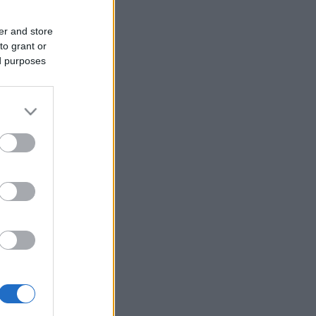
er and store
to grant or
ed purposes