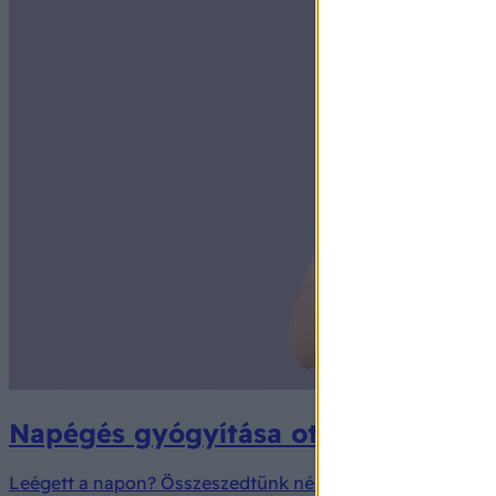
Napégés gyógyítása otthon: ezeket a
Leégett a napon? Összeszedtünk néhány házi praktikát, a