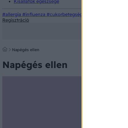
Kisállatok egészsége
#allergia
#influenza
#cukorbetegség
#orvosmeteorológi
Regisztráció
Napégés ellen
Napégés ellen