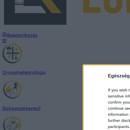
Bejelentkezés
Orvosmeteorológia
Egészség
If you wish 
sensitive in
confirm you
Gyógyszerkereső
continue se
information 
further disc
participants