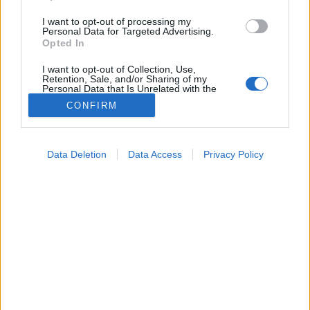
I want to opt-out of processing my
Personal Data for Targeted Advertising.
Opted In
I want to opt-out of Collection, Use,
Retention, Sale, and/or Sharing of my
Personal Data that Is Unrelated with the
Purposes for which it was collected.
CONFIRM
Opted Out
Betegségek
2024. június 29. 15:04
Google consents
Megosztás
Küldés
Küldés Messengeren
Data Deletion
Data Access
Privacy Policy
I want to allow Google to enable storage
related to advertising like cookies on web or
Mit tehetünk, ha lepirultunk a napon, mit kenjünk a
device identifiers in apps.
bőrünkre, és mi az, amit még véletlenül se?
I want to allow my user data to be sent to
Szakértőnk válaszol.
Google for online advertising purposes.
I want to allow Google to send me
personalized advertising.
I want to allow Google to enable storage