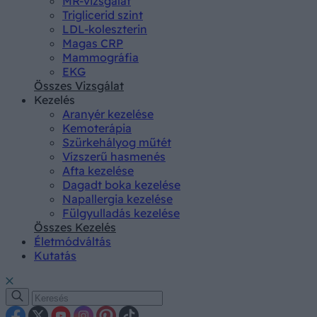
MR-vizsgálat
Triglicerid szint
LDL-koleszterin
Magas CRP
Mammográfia
EKG
Összes Vizsgálat
Kezelés
Aranyér kezelése
Kemoterápia
Szürkehályog műtét
Vízszerű hasmenés
Afta kezelése
Dagadt boka kezelése
Napallergia kezelése
Fülgyulladás kezelése
Összes Kezelés
Életmódváltás
Kutatás