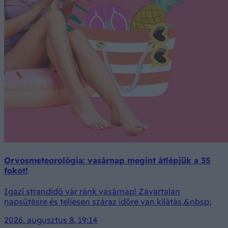
Orvosmeteorológia: vasárnap megint átlépjük a 35
fokot!
Igazi strandidő vár ránk vasárnap! Zavartalan
napsütésre és teljesen száraz időre van kilátás.&nbsp;
2026. augusztus 8. 19:14