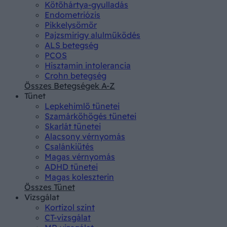
Kötőhártya-gyulladás
Endometriózis
Pikkelysömör
Pajzsmirigy alulműködés
ALS betegség
PCOS
Hisztamin intolerancia
Crohn betegség
Összes Betegségek A-Z
Tünet
Lepkehimlő tünetei
Szamárköhögés tünetei
Skarlát tünetei
Alacsony vérnyomás
Csalánkiütés
Magas vérnyomás
ADHD tünetei
Magas koleszterin
Összes Tünet
Vizsgálat
Kortizol szint
CT-vizsgálat