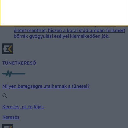
fontosságát, az Affidea friss kutatása szerint a
magyarok 48 százaléka még soha nem vett részt
melanómaszűrésen vagy bőrgyógyász által végzett
anyajegyvizsgálaton. A szakemberek szerint a
rendszeres ellenőrzés és a tudatos napvédelem
életet menthet, hiszen a korai stádiumban felismert
bőrrák gyógyulási esélyei kiemelkedően jók.
TÜNETKERESŐ
Milyen betegségre utalhatnak a tünetei?
Keresés, pl. fejfájás
Keresés