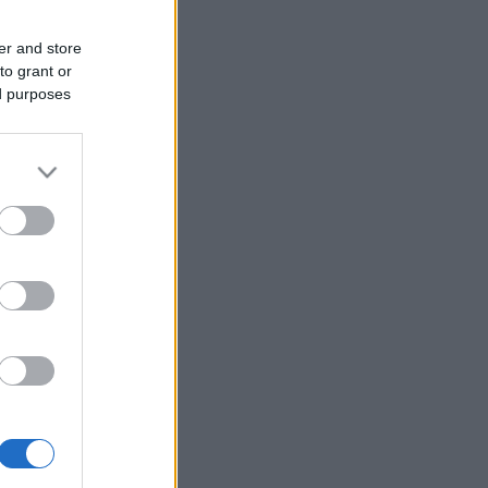
er and store
to grant or
ed purposes