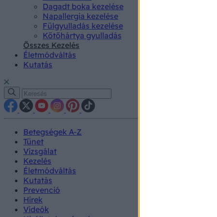
Dagadt boka kezelése
Napallergia kezelése
Fülgyulladás kezelése
Kötőhártya gyulladás
Összes Kezelés
Életmódváltás
Kutatás
Betegségek A-Z
Tünet
Vizsgálat
Kezelés
Életmódváltás
Kutatás
Prevenció
Hírek
Videók