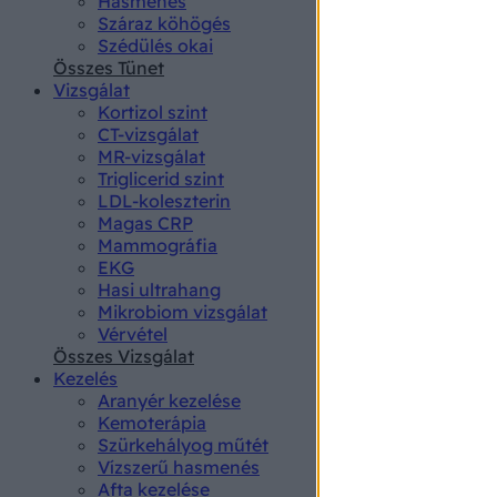
Hasmenés
authenti
Száraz köhögés
Szédülés okai
Összes Tünet
Vizsgálat
Kortizol szint
CT-vizsgálat
MR-vizsgálat
Triglicerid szint
LDL-koleszterin
Magas CRP
Mammográfia
EKG
Hasi ultrahang
Mikrobiom vizsgálat
Vérvétel
Összes Vizsgálat
Kezelés
Aranyér kezelése
Kemoterápia
Szürkehályog műtét
Vízszerű hasmenés
Afta kezelése