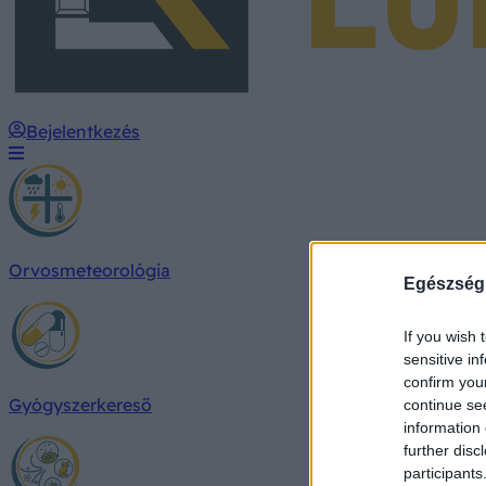
Bejelentkezés
Orvosmeteorológia
Egészség
If you wish 
sensitive in
confirm you
Gyógyszerkereső
continue se
information 
further disc
participants