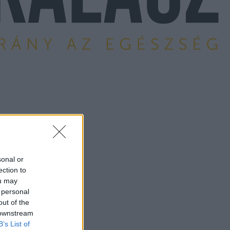
sonal or
ection to
ou may
 personal
out of the
 downstream
B’s List of