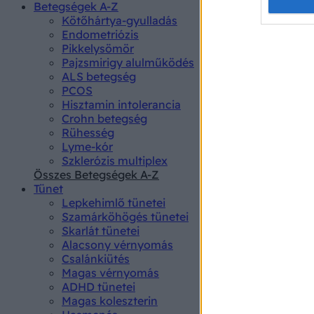
Opted 
Betegségek A-Z
Kötőhártya-gyulladás
Endometriózis
Google 
Pikkelysömör
Pajzsmirigy alulműködés
I want t
ALS betegség
web or d
PCOS
Hisztamin intolerancia
I want t
Crohn betegség
purpose
Rühesség
Lyme-kór
I want 
Szklerózis multiplex
Összes Betegségek A-Z
I want t
Tünet
web or d
Lepkehimlő tünetei
Szamárköhögés tünetei
I want t
Skarlát tünetei
or app.
Alacsony vérnyomás
Csalánkiütés
I want t
Magas vérnyomás
ADHD tünetei
Magas koleszterin
I want t