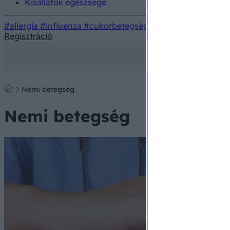
Kisállatok egészsége
#allergia
#influenza
#cukorbetegség
#orvosmeteorológi
Regisztráció
Nemi betegség
Nemi betegség