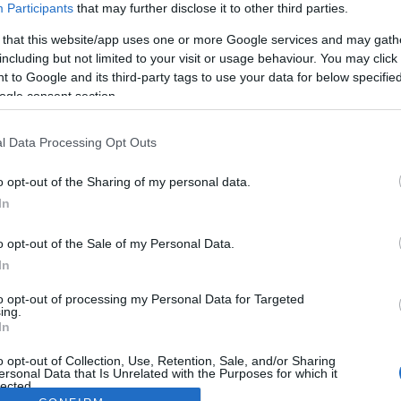
Participants
that may further disclose it to other third parties.
 that this website/app uses one or more Google services and may gath
including but not limited to your visit or usage behaviour. You may click 
 to Google and its third-party tags to use your data for below specifi
ogle consent section.
l Data Processing Opt Outs
o opt-out of the Sharing of my personal data.
In
o opt-out of the Sale of my Personal Data.
In
to opt-out of processing my Personal Data for Targeted
ing.
In
o opt-out of Collection, Use, Retention, Sale, and/or Sharing
ersonal Data that Is Unrelated with the Purposes for which it
lected.