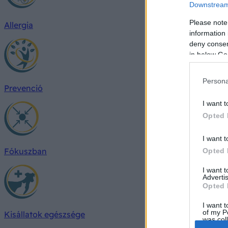
Downstream 
Please note
Allergia
information 
deny consent
in below Go
Persona
Prevenció
I want t
Opted 
I want t
Fókuszban
Opted 
I want 
Advertis
Opted 
I want t
of my P
Kisállatok egészsége
was col