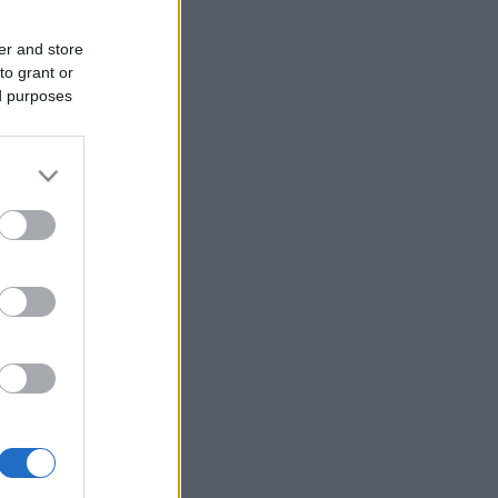
er and store
to grant or
ed purposes