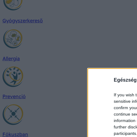
Gyógyszerkereső
Allergia
Egészség
If you wish 
Prevenció
sensitive in
confirm you
continue se
information 
further disc
participants
Fókuszban