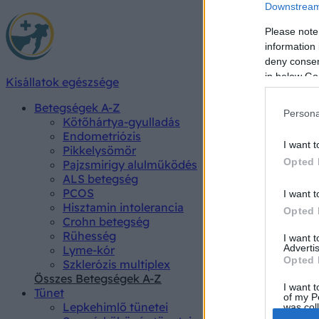
Downstream 
Please note
information 
deny consent
in below Go
Kisállatok egészsége
Betegségek A-Z
Persona
Kötőhártya-gyulladás
Endometriózis
I want t
Pikkelysömör
Opted 
Pajzsmirigy alulműködés
ALS betegség
PCOS
I want t
Hisztamin intolerancia
Opted 
Crohn betegség
Rühesség
I want 
Advertis
Lyme-kór
Opted 
Szklerózis multiplex
Összes Betegségek A-Z
I want t
Tünet
of my P
Lepkehimlő tünetei
was col