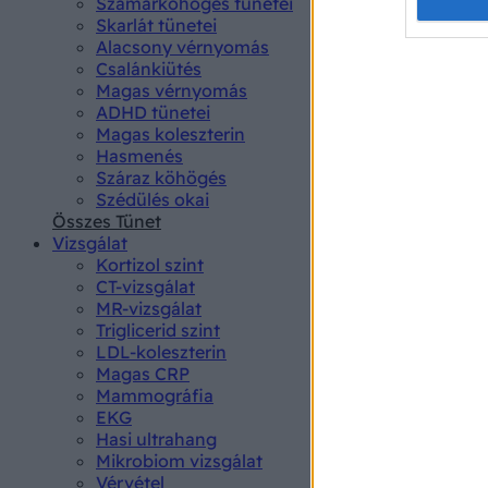
Opted 
Szamárköhögés tünetei
Skarlát tünetei
Alacsony vérnyomás
Google 
Csalánkiütés
Magas vérnyomás
I want t
ADHD tünetei
web or d
Magas koleszterin
Hasmenés
I want t
Száraz köhögés
purpose
Szédülés okai
Összes Tünet
I want 
Vizsgálat
Kortizol szint
I want t
CT-vizsgálat
web or d
MR-vizsgálat
Triglicerid szint
LDL-koleszterin
I want t
Magas CRP
or app.
Mammográfia
EKG
I want t
Hasi ultrahang
Mikrobiom vizsgálat
I want t
Vérvétel