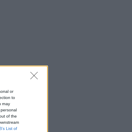
sonal or
ection to
ou may
 personal
out of the
 downstream
B’s List of