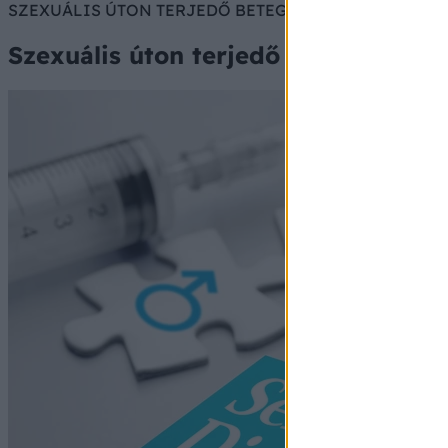
SZEXUÁLIS ÚTON TERJEDŐ BETEGSÉGEK (BNO: A6380 I
Szexuális úton terjedő betegségek ok