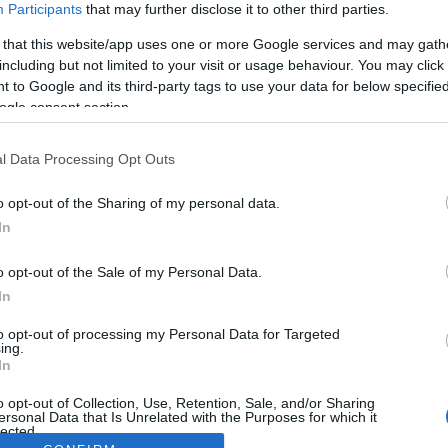
Participants
that may further disclose it to other third parties.
 that this website/app uses one or more Google services and may gath
including but not limited to your visit or usage behaviour. You may click 
 to Google and its third-party tags to use your data for below specifi
ogle consent section.
l Data Processing Opt Outs
o opt-out of the Sharing of my personal data.
In
o opt-out of the Sale of my Personal Data.
In
to opt-out of processing my Personal Data for Targeted
ing.
In
o opt-out of Collection, Use, Retention, Sale, and/or Sharing
ersonal Data that Is Unrelated with the Purposes for which it
lected.