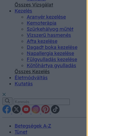
authenti
Összes Vizsgálat
Kezelés
Aranyér kezelése
Kemoterápia
Szürkehályog műtét
Vízszerű hasmenés
Afta kezelése
Dagadt boka kezelése
Napallergia kezelése
Fülgyulladás kezelése
Kötőhártya gyulladás
Összes Kezelés
Életmódváltás
Kutatás
Betegségek A-Z
Tünet