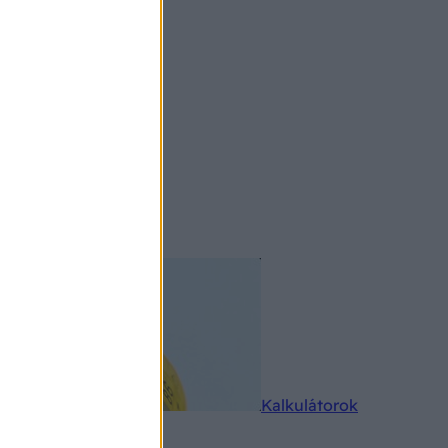
rkereső
Kalkulátorok