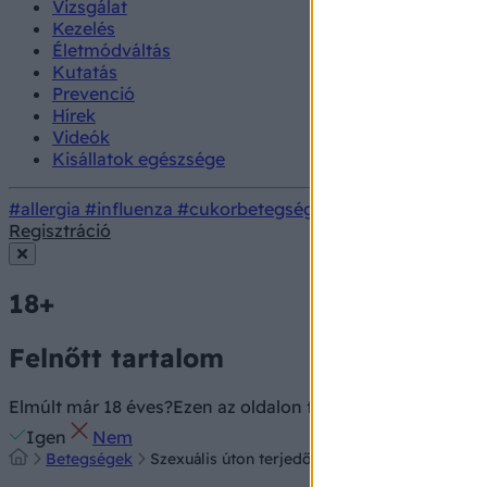
Vizsgálat
Kezelés
Életmódváltás
Kutatás
Prevenció
Hírek
Videók
Kisállatok egészsége
#allergia
#influenza
#cukorbetegség
#orvosmeteorológi
Regisztráció
18+
Felnőtt tartalom
Elmúlt már 18 éves?
Ezen az oldalon felnőtt tartalom találh
Igen
Nem
Betegségek
Szexuális úton terjedő betegségek okai, tünete