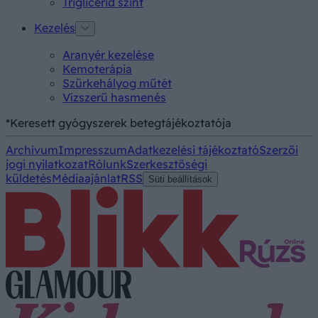
Triglicerid szint
Kezelés
Aranyér kezelése
Kemoterápia
Szürkehályog műtét
Vízszerű hasmenés
*Keresett gyógyszerek betegtájékoztatója
Archívum
Impresszum
Adatkezelési tájékoztató
Szerzői
jogi nyilatkozat
Rólunk
Szerkesztőségi
küldetés
Médiaajánlat
RSS
Süti beállítások