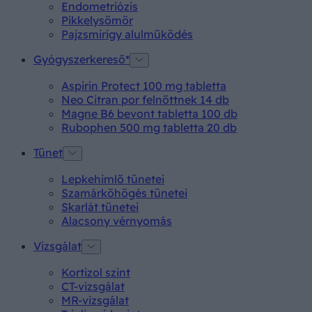
Endometriózis
Pikkelysömör
Pajzsmirigy alulműködés
Gyógyszerkereső*
Aspirin Protect 100 mg tabletta
Neo Citran por felnőttnek 14 db
Magne B6 bevont tabletta 100 db
Rubophen 500 mg tabletta 20 db
Tünet
Lepkehimlő tünetei
Szamárköhögés tünetei
Skarlát tünetei
Alacsony vérnyomás
Vizsgálat
Kortizol szint
CT-vizsgálat
MR-vizsgálat