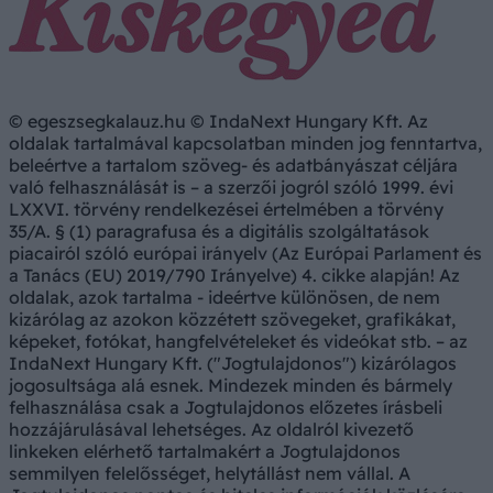
© egeszsegkalauz.hu © IndaNext Hungary Kft. Az
oldalak tartalmával kapcsolatban minden jog fenntartva,
beleértve a tartalom szöveg- és adatbányászat céljára
való felhasználását is – a szerzői jogról szóló 1999. évi
LXXVI. törvény rendelkezései értelmében a törvény
35/A. § (1) paragrafusa és a digitális szolgáltatások
piacairól szóló európai irányelv (Az Európai Parlament és
a Tanács (EU) 2019/790 Irányelve) 4. cikke alapján! Az
oldalak, azok tartalma - ideértve különösen, de nem
kizárólag az azokon közzétett szövegeket, grafikákat,
képeket, fotókat, hangfelvételeket és videókat stb. – az
IndaNext Hungary Kft. ("Jogtulajdonos") kizárólagos
jogosultsága alá esnek. Mindezek minden és bármely
felhasználása csak a Jogtulajdonos előzetes írásbeli
hozzájárulásával lehetséges. Az oldalról kivezető
linkeken elérhető tartalmakért a Jogtulajdonos
semmilyen felelősséget, helytállást nem vállal. A