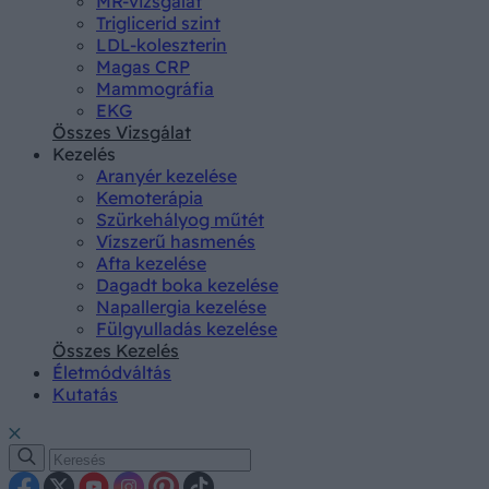
MR-vizsgálat
Triglicerid szint
LDL-koleszterin
Magas CRP
Mammográfia
EKG
Összes Vizsgálat
Kezelés
Aranyér kezelése
Kemoterápia
Szürkehályog műtét
Vízszerű hasmenés
Afta kezelése
Dagadt boka kezelése
Napallergia kezelése
Fülgyulladás kezelése
Összes Kezelés
Életmódváltás
Kutatás