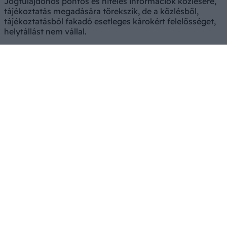
Jogtulajdonos pontos és hiteles információk közlésére,
tájékoztatás megadására törekszik, de a közlésből,
tájékoztatásból fakadó esetleges károkért felelősséget,
helytállást nem vállal.