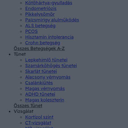
Kötőhártya-gyulladás
Endometriózis
Pikkelysömör
Pajzsmirigy alulműködés
ALS betegség
PCOS
Hisztamin intolerancia
Crohn betegség
Összes Betegségek A-Z
Tünet
Lepkehimlő tünetei
Szamárköhögés tünetei
Skarlát tünetei
Alacsony vérnyomás
Csalánkiütés
Magas vérnyomás
ADHD tünetei
Magas koleszterin
Összes Tünet
Vizsgálat
Kortizol szint
CT-vizsgálat