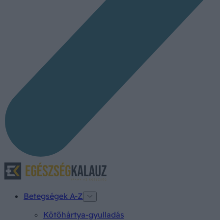
Betegségek A-Z
Kötőhártya-gyulladás