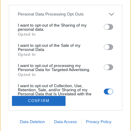
third parties.
Nemi betegség
Please note that this website/app uses one or more Google
Personal Data Processing Opt Outs
services and may gather and store information including but
not limited to your visit or usage behaviour. You may click to
I want to opt-out of the Sharing of my
personal data.
grant or deny consent to Google and its third-party tags to
Opted In
use your data for below specified purposes in below Google
consent section.
I want to opt-out of the Sale of my
Personal Data.
Opted In
I want to opt-out of processing my
Personal Data for Targeted Advertising.
Opted In
I want to opt-out of Collection, Use,
Retention, Sale, and/or Sharing of my
Personal Data that Is Unrelated with the
Purposes for which it was collected.
CONFIRM
Opted Out
Google consents
Data Deletion
Data Access
Privacy Policy
I want to allow Google to enable storage