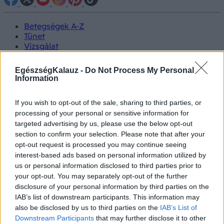
Betegségek A-Z
Tünet
Vizsgálat
Kezelés
Életmódváltás
EgészségKalauz -
Do Not Process My Personal
Kutatás
Information
Prevenció
Hírek
If you wish to opt-out of the sale, sharing to third parties, or
Videók
processing of your personal or sensitive information for
Kisállatok egészsége
targeted advertising by us, please use the below opt-out
section to confirm your selection. Please note that after your
#allergia
#influenza
#cukorbetegség
opt-out request is processed you may continue seeing
#orvosmeteorológia
#vérnyomás
#stroke
#rákbetegség
interest-based ads based on personal information utilized by
#pajzsmirigy
#reflux
#ekcéma
#herpesz
us or personal information disclosed to third parties prior to
Regisztráció
your opt-out. You may separately opt-out of the further
disclosure of your personal information by third parties on the
IAB’s list of downstream participants. This information may
also be disclosed by us to third parties on the
IAB’s List of
Downstream Participants
that may further disclose it to other
Nemi betegség