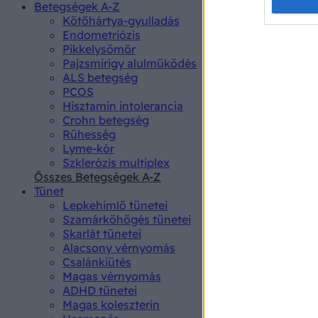
Opted 
Betegségek A-Z
Kötőhártya-gyulladás
Endometriózis
Google 
Pikkelysömör
Pajzsmirigy alulműködés
I want t
ALS betegség
web or d
PCOS
Hisztamin intolerancia
I want t
Crohn betegség
purpose
Rühesség
Lyme-kór
I want 
Szklerózis multiplex
Összes Betegségek A-Z
I want t
Tünet
web or d
Lepkehimlő tünetei
Szamárköhögés tünetei
I want t
Skarlát tünetei
or app.
Alacsony vérnyomás
Csalánkiütés
I want t
Magas vérnyomás
ADHD tünetei
Magas koleszterin
I want t