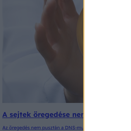
A sejtek öregedése nem a vekkertől
Az öregedés nem pusztán a DNS-mutációk felhalmozódásáró