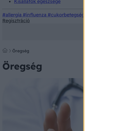
Kisállatok egészsége
#allergia
#influenza
#cukorbetegség
#orvosmeteorológi
Regisztráció
Öregség
Öregség