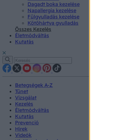
Dagadt boka kezelése
Napallergia kezelése
Fülgyulladás kezelése
Kötőhártya gyulladás
Összes Kezelés
Életmódváltás
Kutatás
Betegségek A-Z
Tünet
Vizsgálat
Kezelés
Életmódváltás
Kutatás
Prevenció
Hírek
Videók