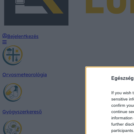
Bejelentkezés
Orvosmeteorológia
Egészség
If you wish 
sensitive in
confirm you
Gyógyszerkereső
continue se
information 
further disc
participants