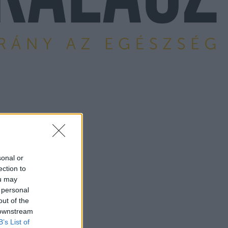
sonal or
ection to
ou may
 personal
out of the
 downstream
B’s List of