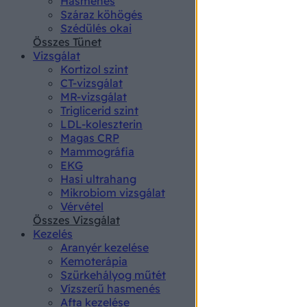
Hasmenés
authenti
Száraz köhögés
Szédülés okai
Összes Tünet
Vizsgálat
Kortizol szint
CT-vizsgálat
MR-vizsgálat
Triglicerid szint
LDL-koleszterin
Magas CRP
Mammográfia
EKG
Hasi ultrahang
Mikrobiom vizsgálat
Vérvétel
Összes Vizsgálat
Kezelés
Aranyér kezelése
Kemoterápia
Szürkehályog műtét
Vízszerű hasmenés
Afta kezelése