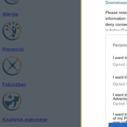
Downstream 
Please note
Allergia
information 
deny consent
in below Go
Persona
Prevenció
I want t
Opted 
I want t
Fókuszban
Opted 
I want 
Advertis
Opted 
I want t
of my P
Kisállatok egészsége
was col