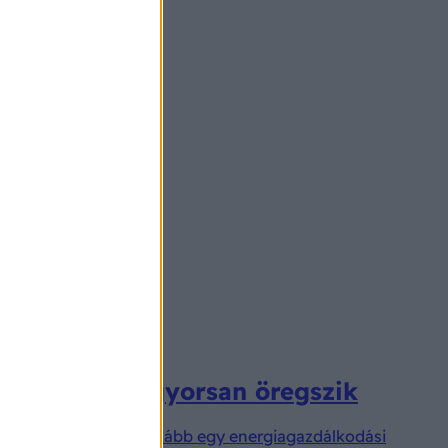
k, ki milyen gyorsan öregszik
áról” szól. Sokkal inkább egy energiagazdálkodási