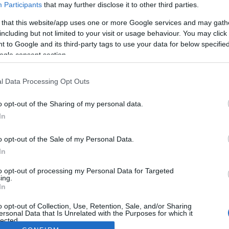
Participants
that may further disclose it to other third parties.
 that this website/app uses one or more Google services and may gath
including but not limited to your visit or usage behaviour. You may click 
 to Google and its third-party tags to use your data for below specifi
ogle consent section.
l Data Processing Opt Outs
o opt-out of the Sharing of my personal data.
In
o opt-out of the Sale of my Personal Data.
In
to opt-out of processing my Personal Data for Targeted
ing.
In
o opt-out of Collection, Use, Retention, Sale, and/or Sharing
ersonal Data that Is Unrelated with the Purposes for which it
lected.