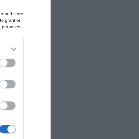
er and store
to grant or
ed purposes