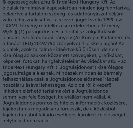
© egeszsegkalauz.hu © IndaNext Hungary Kft. Az
oldalak tartalmával kapcsolatban minden jog fenntartva,
beleértve a tartalom szöveg- és adatbányászat céljára
való felhasználását is – a szerzői jogról szóló 1999. évi
LXXVI. törvény rendelkezései értelmében a törvény
35/A. § (1) paragrafusa és a digitális szolgáltatások
piacairól szóló európai irányelv (Az Európai Parlament és
a Tanács (EU) 2019/790 Irányelve) 4. cikke alapján! Az
oldalak, azok tartalma - ideértve különösen, de nem
kizárólag az azokon közzétett szövegeket, grafikákat,
képeket, fotókat, hangfelvételeket és videókat stb. – az
IndaNext Hungary Kft. ("Jogtulajdonos") kizárólagos
jogosultsága alá esnek. Mindezek minden és bármely
felhasználása csak a Jogtulajdonos előzetes írásbeli
hozzájárulásával lehetséges. Az oldalról kivezető
linkeken elérhető tartalmakért a Jogtulajdonos
semmilyen felelősséget, helytállást nem vállal. A
Jogtulajdonos pontos és hiteles információk közlésére,
tájékoztatás megadására törekszik, de a közlésből,
tájékoztatásból fakadó esetleges károkért felelősséget,
helytállást nem vállal.