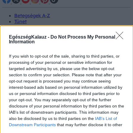
Betegségek A-Z
Tünet
Vizsgálat
Kezelés
EgészségKalauz -
Do Not Process My Personal
Életmódváltás
Information
Kutatás
Prevenció
If you wish to opt-out of the sale, sharing to third parties, or
Hírek
Videók
processing of your personal or sensitive information for
Kisállatok egészsége
targeted advertising by us, please use the below opt-out
section to confirm your selection. Please note that after your
opt-out request is processed you may continue seeing
#allergia
#influenza
#cukorbetegség
interest-based ads based on personal information utilized by
#orvosmeteorológia
#vérnyomás
#stroke
#rákbetegség
us or personal information disclosed to third parties prior to
#pajzsmirigy
#reflux
#ekcéma
#herpesz
Regisztráció
your opt-out. You may separately opt-out of the further
disclosure of your personal information by third parties on the
IAB’s list of downstream participants. This information may
also be disclosed by us to third parties on the
IAB’s List of
Downstream Participants
that may further disclose it to other
Orvostudomány
third parties.