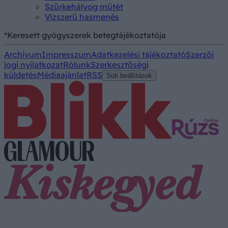
Szürkehályog műtét
Vízszerű hasmenés
*Keresett gyógyszerek betegtájékoztatója
Archívum
Impresszum
Adatkezelési tájékoztató
Szerzői
jogi nyilatkozat
Rólunk
Szerkesztőségi
küldetés
Médiaajánlat
RSS
Süti beállítások