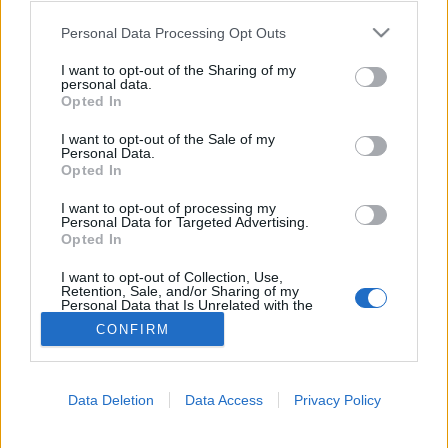
Please note that this website/app uses one or more Google
Personal Data Processing Opt Outs
Orvostudomány
services and may gather and store information including but
not limited to your visit or usage behaviour. You may click to
I want to opt-out of the Sharing of my
personal data.
grant or deny consent to Google and its third-party tags to
Opted In
use your data for below specified purposes in below Google
consent section.
I want to opt-out of the Sale of my
Personal Data.
Opted In
I want to opt-out of processing my
Personal Data for Targeted Advertising.
Opted In
I want to opt-out of Collection, Use,
Retention, Sale, and/or Sharing of my
Personal Data that Is Unrelated with the
Purposes for which it was collected.
CONFIRM
Opted Out
Google consents
Data Deletion
Data Access
Privacy Policy
I want to allow Google to enable storage
related to advertising like cookies on web or