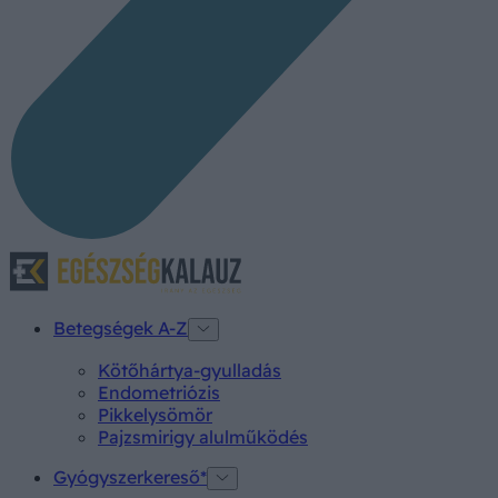
Betegségek A-Z
Kötőhártya-gyulladás
Endometriózis
Pikkelysömör
Pajzsmirigy alulműködés
Gyógyszerkereső*