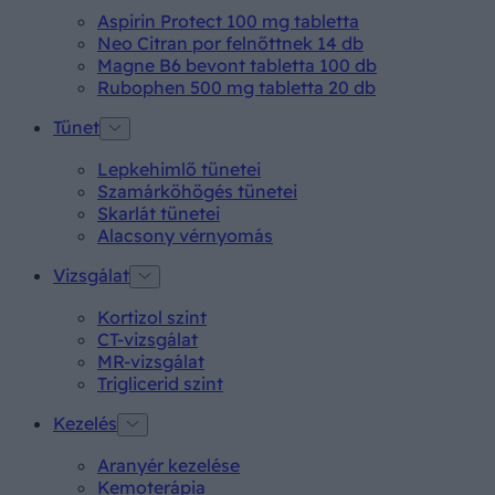
Aspirin Protect 100 mg tabletta
Neo Citran por felnőttnek 14 db
Magne B6 bevont tabletta 100 db
Rubophen 500 mg tabletta 20 db
Tünet
Lepkehimlő tünetei
Szamárköhögés tünetei
Skarlát tünetei
Alacsony vérnyomás
Vizsgálat
Kortizol szint
CT-vizsgálat
MR-vizsgálat
Triglicerid szint
Kezelés
Aranyér kezelése
Kemoterápia