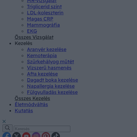
MR-vizsgálat
Triglicerid szint
LDL-koleszterin
Magas CRP
Mammográfia
EKG
Összes Vizsgálat
Kezelés
Aranyér kezelése
Kemoterápia
Szürkehályog műtét
Vízszerű hasmenés
Afta kezelése
Dagadt boka kezelése
Napallergia kezelése
Fülgyulladás kezelése
Összes Kezelés
Életmódváltás
Kutatás