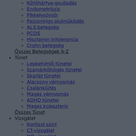
Kötőhártya-gyulladás
Endometriózis
Pikkelysömör
Pajzsmirigy alulműködés
ALS betegség
PCOS
Hisztamin intolerancia
Crohn betegség
Összes Betegségek A-Z
Tünet
Lepkehimlő tünetei
Szamárköhögés tünetei
Skarlát tünetei
Alacsony vérnyomás
Csalánkiütés
Magas vérnyomás
ADHD tünetei
Magas koleszterin
Összes Tünet
Vizsgálat
Kortizol szint
CT-vizsgálat