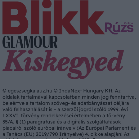
© egeszsegkalauz.hu © IndaNext Hungary Kft. Az
oldalak tartalmával kapcsolatban minden jog fenntartva,
beleértve a tartalom szöveg- és adatbányászat céljára
való felhasználását is – a szerzői jogról szóló 1999. évi
LXXVI. törvény rendelkezései értelmében a törvény
35/A. § (1) paragrafusa és a digitális szolgáltatások
piacairól szóló európai irányelv (Az Európai Parlament és
a Tanács (EU) 2019/790 Irányelve) 4. cikke alapján! Az