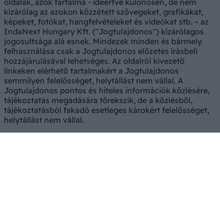
oldalak, azok tartalma - ideértve különösen, de nem
kizárólag az azokon közzétett szövegeket, grafikákat,
képeket, fotókat, hangfelvételeket és videókat stb. – az
IndaNext Hungary Kft. ("Jogtulajdonos") kizárólagos
jogosultsága alá esnek. Mindezek minden és bármely
felhasználása csak a Jogtulajdonos előzetes írásbeli
hozzájárulásával lehetséges. Az oldalról kivezető
linkeken elérhető tartalmakért a Jogtulajdonos
semmilyen felelősséget, helytállást nem vállal. A
Jogtulajdonos pontos és hiteles információk közlésére,
tájékoztatás megadására törekszik, de a közlésből,
tájékoztatásból fakadó esetleges károkért felelősséget,
helytállást nem vállal.