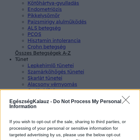
Kötőhártya-gyulladás
Endometriózis
Pikkelysömör
Pajzsmirigy alulműködés
ALS betegség
PCOS
Hisztamin intolerancia
Crohn betegség
Összes Betegségek A-Z
Tünet
Lepkehimlő tünetei
Szamárköhögés tünetei
Skarlát tünetei
Alacsony vérnyomás
Csalánkiütés
Magas vérnyomás
EgészségKalauz -
Do Not Process My Personal
ADHD tünetei
Information
Magas koleszterin
Összes Tünet
Vizsgálat
If you wish to opt-out of the sale, sharing to third parties, or
Kortizol szint
processing of your personal or sensitive information for
CT-vizsgálat
targeted advertising by us, please use the below opt-out