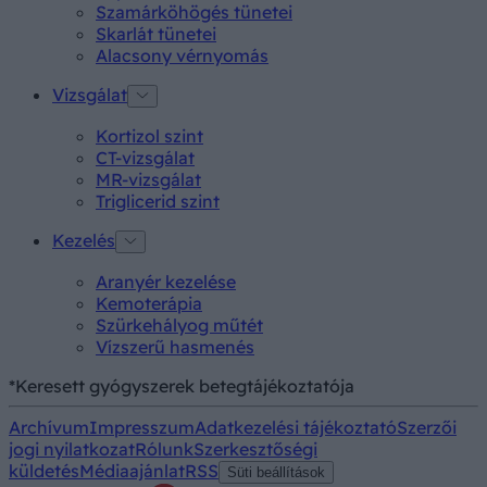
Szamárköhögés tünetei
Skarlát tünetei
Alacsony vérnyomás
Vizsgálat
Kortizol szint
CT-vizsgálat
MR-vizsgálat
Triglicerid szint
Kezelés
Aranyér kezelése
Kemoterápia
Szürkehályog műtét
Vízszerű hasmenés
*Keresett gyógyszerek betegtájékoztatója
Archívum
Impresszum
Adatkezelési tájékoztató
Szerzői
jogi nyilatkozat
Rólunk
Szerkesztőségi
küldetés
Médiaajánlat
RSS
Süti beállítások