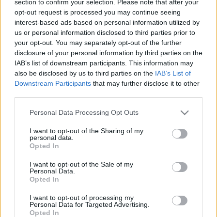
MR-vizsgálat
section to confirm your selection. Please note that after your
Triglicerid szint
opt-out request is processed you may continue seeing
LDL-koleszterin
interest-based ads based on personal information utilized by
Magas CRP
us or personal information disclosed to third parties prior to
Mammográfia
your opt-out. You may separately opt-out of the further
EKG
disclosure of your personal information by third parties on the
Összes Vizsgálat
IAB’s list of downstream participants. This information may
Kezelés
also be disclosed by us to third parties on the
IAB’s List of
Aranyér kezelése
Downstream Participants
that may further disclose it to other
Kemoterápia
third parties.
Szürkehályog műtét
Vízszerű hasmenés
Please note that this website/app uses one or more Google
Personal Data Processing Opt Outs
Afta kezelése
services and may gather and store information including but
Dagadt boka kezelése
not limited to your visit or usage behaviour. You may click to
I want to opt-out of the Sharing of my
Napallergia kezelése
personal data.
grant or deny consent to Google and its third-party tags to
Fülgyulladás kezelése
Opted In
use your data for below specified purposes in below Google
Összes Kezelés
consent section.
Életmódváltás
I want to opt-out of the Sale of my
Personal Data.
Kutatás
Opted In
I want to opt-out of processing my
Personal Data for Targeted Advertising.
Opted In