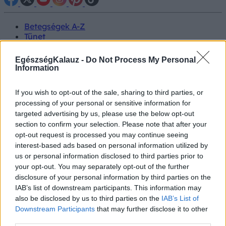
Betegségek A-Z
Tünet
Vizsgálat
Kezelés
EgészségKalauz -
Do Not Process My Personal
Életmódváltás
Information
Kutatás
Prevenció
If you wish to opt-out of the sale, sharing to third parties, or
Hírek
processing of your personal or sensitive information for
Videók
targeted advertising by us, please use the below opt-out
Kisállatok egészsége
section to confirm your selection. Please note that after your
opt-out request is processed you may continue seeing
#allergia
#influenza
#cukorbetegség
interest-based ads based on personal information utilized by
#orvosmeteorológia
#vérnyomás
#stroke
#rákbetegség
us or personal information disclosed to third parties prior to
#pajzsmirigy
#reflux
#ekcéma
#herpesz
your opt-out. You may separately opt-out of the further
Regisztráció
disclosure of your personal information by third parties on the
IAB’s list of downstream participants. This information may
also be disclosed by us to third parties on the
IAB’s List of
Downstream Participants
that may further disclose it to other
third parties.
Pánikbetegség