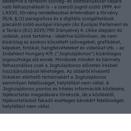
beleértve a tartalom szöveg- és adatbányászat céljára
való felhasználását is – a szerzői jogról szóló 1999. évi
LXXVI. törvény rendelkezései értelmében a törvény
35/A. § (1) paragrafusa és a digitális szolgáltatások
piacairól szóló európai irányelv (Az Európai Parlament és
a Tanács (EU) 2019/790 Irányelve) 4. cikke alapján! Az
oldalak, azok tartalma - ideértve különösen, de nem
kizárólag az azokon közzétett szövegeket, grafikákat,
képeket, fotókat, hangfelvételeket és videókat stb. – az
IndaNext Hungary Kft. ("Jogtulajdonos") kizárólagos
jogosultsága alá esnek. Mindezek minden és bármely
felhasználása csak a Jogtulajdonos előzetes írásbeli
hozzájárulásával lehetséges. Az oldalról kivezető
linkeken elérhető tartalmakért a Jogtulajdonos
semmilyen felelősséget, helytállást nem vállal. A
Jogtulajdonos pontos és hiteles információk közlésére,
tájékoztatás megadására törekszik, de a közlésből,
tájékoztatásból fakadó esetleges károkért felelősséget,
helytállást nem vállal.