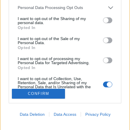
Please note that this website/app uses one or more Google
Personal Data Processing Opt Outs
Pánikbetegség
services and may gather and store information including but
not limited to your visit or usage behaviour. You may click to
I want to opt-out of the Sharing of my
personal data.
grant or deny consent to Google and its third-party tags to
Opted In
use your data for below specified purposes in below Google
consent section.
I want to opt-out of the Sale of my
Personal Data.
Opted In
I want to opt-out of processing my
Personal Data for Targeted Advertising.
Opted In
I want to opt-out of Collection, Use,
Retention, Sale, and/or Sharing of my
Personal Data that Is Unrelated with the
Purposes for which it was collected.
CONFIRM
Opted Out
Google consents
Data Deletion
Data Access
Privacy Policy
I want to allow Google to enable storage
related to advertising like cookies on web or