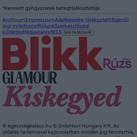
*Keresett gyógyszerek betegtájékoztatója
Archívum
Impresszum
Adatkezelési tájékoztató
Szerzői
jogi nyilatkozat
Rólunk
Szerkesztőségi
küldetés
Médiaajánlat
RSS
Süti beállítások
© egeszsegkalauz.hu © IndaNext Hungary Kft. Az
oldalak tartalmával kapcsolatban minden jog fenntartva,