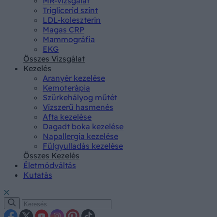
MR-vizsgálat
Triglicerid szint
LDL-koleszterin
Magas CRP
Mammográfia
EKG
Összes Vizsgálat
Kezelés
Aranyér kezelése
Kemoterápia
Szürkehályog műtét
Vízszerű hasmenés
Afta kezelése
Dagadt boka kezelése
Napallergia kezelése
Fülgyulladás kezelése
Összes Kezelés
Életmódváltás
Kutatás