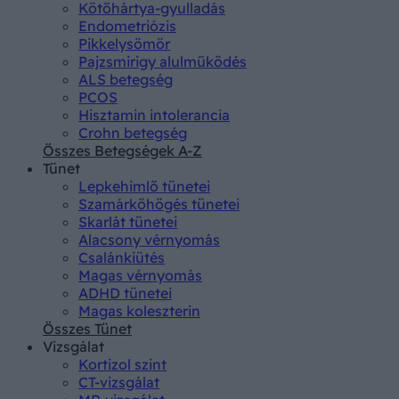
Kötőhártya-gyulladás
Endometriózis
Pikkelysömör
Pajzsmirigy alulműködés
ALS betegség
PCOS
Hisztamin intolerancia
Crohn betegség
Összes Betegségek A-Z
Tünet
Lepkehimlő tünetei
Szamárköhögés tünetei
Skarlát tünetei
Alacsony vérnyomás
Csalánkiütés
Magas vérnyomás
ADHD tünetei
Magas koleszterin
Összes Tünet
Vizsgálat
Kortizol szint
CT-vizsgálat