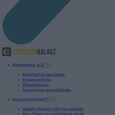
Betegségek A-Z
Kötőhártya-gyulladás
Endometriózis
Pikkelysömör
Pajzsmirigy alulműködés
Gyógyszerkereső*
Aspirin Protect 100 mg tabletta
Neo Citran por felnőttnek 14 db