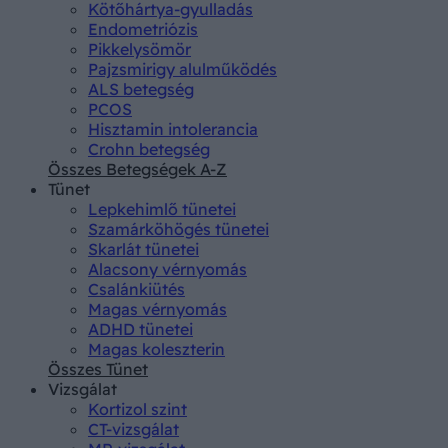
Kötőhártya-gyulladás
Endometriózis
Pikkelysömör
Pajzsmirigy alulműködés
ALS betegség
PCOS
Hisztamin intolerancia
Crohn betegség
Összes Betegségek A-Z
Tünet
Lepkehimlő tünetei
Szamárköhögés tünetei
Skarlát tünetei
Alacsony vérnyomás
Csalánkiütés
Magas vérnyomás
ADHD tünetei
Magas koleszterin
Összes Tünet
Vizsgálat
Kortizol szint
CT-vizsgálat