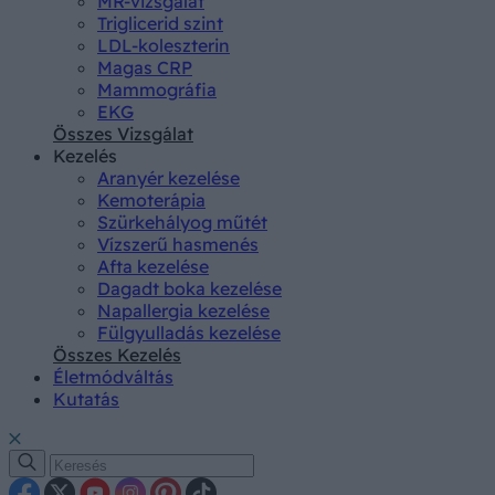
MR-vizsgálat
Triglicerid szint
LDL-koleszterin
Magas CRP
Mammográfia
EKG
Összes Vizsgálat
Kezelés
Aranyér kezelése
Kemoterápia
Szürkehályog műtét
Vízszerű hasmenés
Afta kezelése
Dagadt boka kezelése
Napallergia kezelése
Fülgyulladás kezelése
Összes Kezelés
Életmódváltás
Kutatás