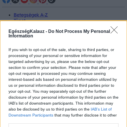
Betegségek A-Z
Tünet
Vizsgálat
EgészségKalauz -
Kezelés
Do Not Process My Personal
Information
Életmódváltás
Kutatás
Prevenció
If you wish to opt-out of the sale, sharing to third parties, or
Hírek
processing of your personal or sensitive information for
Videók
targeted advertising by us, please use the below opt-out
Kisállatok egészsége
section to confirm your selection. Please note that after your
opt-out request is processed you may continue seeing
#allergia
#influenza
#cukorbetegség
interest-based ads based on personal information utilized by
#orvosmeteorológia
#vérnyomás
#stroke
#rákbetegség
us or personal information disclosed to third parties prior to
#pajzsmirigy
#reflux
#ekcéma
#herpesz
your opt-out. You may separately opt-out of the further
Regisztráció
disclosure of your personal information by third parties on the
IAB’s list of downstream participants. This information may
also be disclosed by us to third parties on the
IAB’s List of
Downstream Participants
that may further disclose it to other
third parties.
Petefészekrák