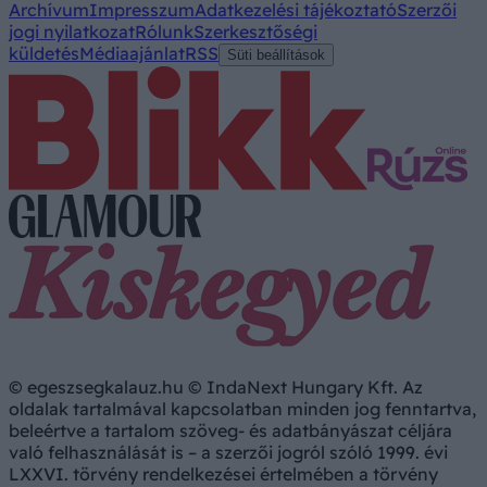
Archívum
Impresszum
Adatkezelési tájékoztató
Szerzői
jogi nyilatkozat
Rólunk
Szerkesztőségi
küldetés
Médiaajánlat
RSS
Süti beállítások
© egeszsegkalauz.hu © IndaNext Hungary Kft. Az
oldalak tartalmával kapcsolatban minden jog fenntartva,
beleértve a tartalom szöveg- és adatbányászat céljára
való felhasználását is – a szerzői jogról szóló 1999. évi
LXXVI. törvény rendelkezései értelmében a törvény