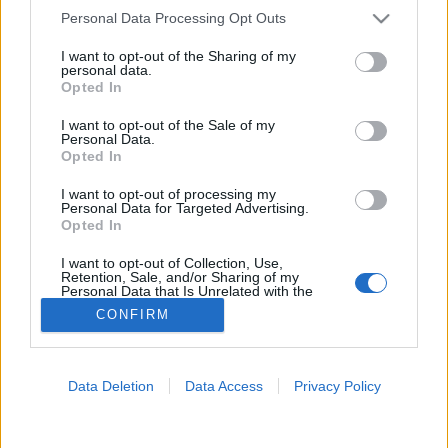
Please note that this website/app uses one or more Google
Personal Data Processing Opt Outs
Petefészekrák
services and may gather and store information including but
not limited to your visit or usage behaviour. You may click to
I want to opt-out of the Sharing of my
personal data.
grant or deny consent to Google and its third-party tags to
Opted In
use your data for below specified purposes in below Google
consent section.
I want to opt-out of the Sale of my
Personal Data.
Opted In
I want to opt-out of processing my
Personal Data for Targeted Advertising.
Opted In
I want to opt-out of Collection, Use,
Retention, Sale, and/or Sharing of my
Personal Data that Is Unrelated with the
Purposes for which it was collected.
CONFIRM
Opted Out
Google consents
Data Deletion
Data Access
Privacy Policy
I want to allow Google to enable storage
related to advertising like cookies on web or
device identifiers in apps.