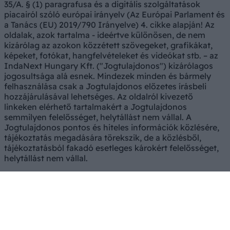
35/A. § (1) paragrafusa és a digitális szolgáltatások
piacairól szóló európai irányelv (Az Európai Parlament és
a Tanács (EU) 2019/790 Irányelve) 4. cikke alapján! Az
oldalak, azok tartalma - ideértve különösen, de nem
kizárólag az azokon közzétett szövegeket, grafikákat,
képeket, fotókat, hangfelvételeket és videókat stb. – az
IndaNext Hungary Kft. ("Jogtulajdonos") kizárólagos
jogosultsága alá esnek. Mindezek minden és bármely
felhasználása csak a Jogtulajdonos előzetes írásbeli
hozzájárulásával lehetséges. Az oldalról kivezető
linkeken elérhető tartalmakért a Jogtulajdonos
semmilyen felelősséget, helytállást nem vállal. A
Jogtulajdonos pontos és hiteles információk közlésére,
tájékoztatás megadására törekszik, de a közlésből,
tájékoztatásból fakadó esetleges károkért felelősséget,
helytállást nem vállal.