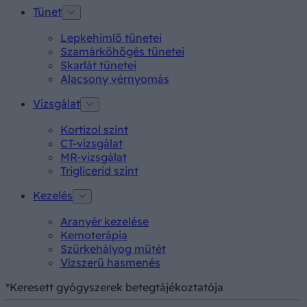
Tünet
Lepkehimlő tünetei
Szamárköhögés tünetei
Skarlát tünetei
Alacsony vérnyomás
Vizsgálat
Kortizol szint
CT-vizsgálat
MR-vizsgálat
Triglicerid szint
Kezelés
Aranyér kezelése
Kemoterápia
Szürkehályog műtét
Vízszerű hasmenés
*Keresett gyógyszerek betegtájékoztatója