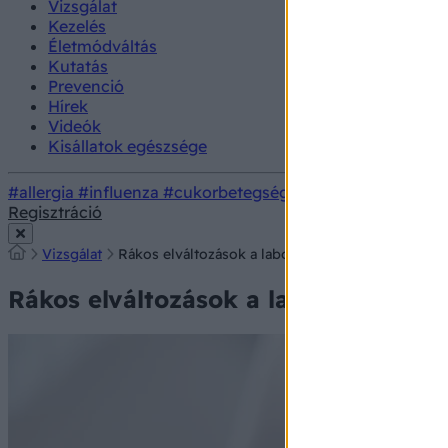
Vizsgálat
Kezelés
Életmódváltás
Kutatás
Prevenció
Hírek
Videók
Kisállatok egészsége
#allergia
#influenza
#cukorbetegség
#orvosmeteorológi
Regisztráció
Vizsgálat
Rákos elváltozások a laborleleten: ezek a jelölés
Rákos elváltozások a laborleleten: e