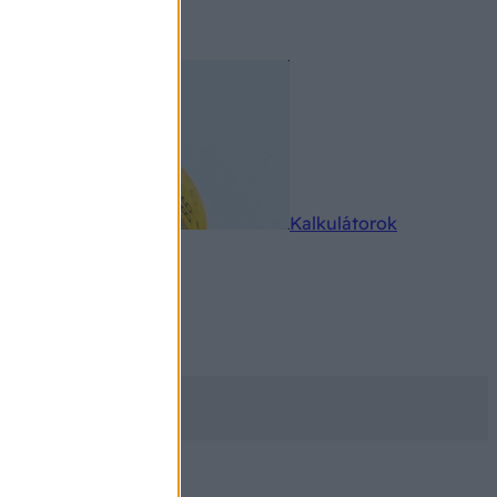
rkereső
Kalkulátorok