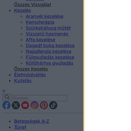
authenti
Összes Vizsgálat
Kezelés
Aranyér kezelése
Kemoterápia
Szürkehályog műtét
Vízszerű hasmenés
Afta kezelése
Dagadt boka kezelése
Napallergia kezelése
Fülgyulladás kezelése
Kötőhártya gyulladás
Összes Kezelés
Életmódváltás
Kutatás
Betegségek A-Z
Tünet