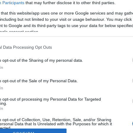
Participants
that may further disclose it to other third parties.
 that this website/app uses one or more Google services and may gath
including but not limited to your visit or usage behaviour. You may click 
 to Google and its third-party tags to use your data for below specifi
ogle consent section.
l Data Processing Opt Outs
o opt-out of the Sharing of my personal data.
In
o opt-out of the Sale of my Personal Data.
In
to opt-out of processing my Personal Data for Targeted
ing.
In
o opt-out of Collection, Use, Retention, Sale, and/or Sharing
ersonal Data that Is Unrelated with the Purposes for which it
lected.