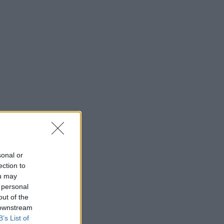
sonal or
ection to
ou may
 personal
out of the
 downstream
B’s List of