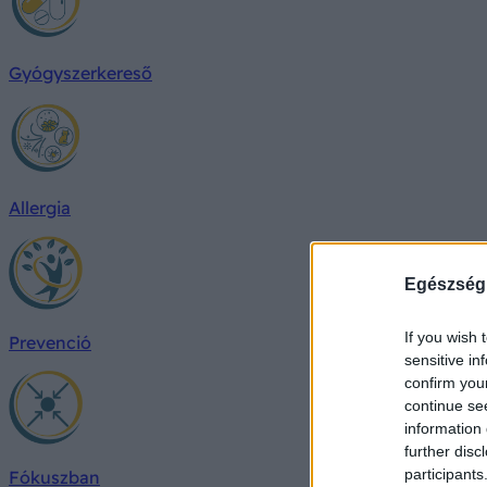
Gyógyszerkereső
Allergia
Egészség
If you wish 
Prevenció
sensitive in
confirm you
continue se
information 
further disc
participants
Fókuszban