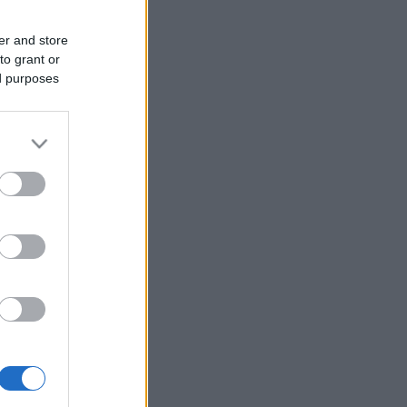
er and store
to grant or
ed purposes