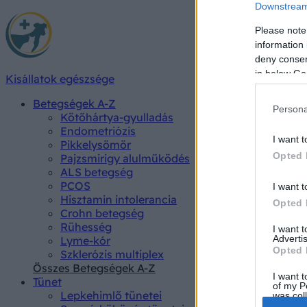
Downstream 
Please note
information 
deny consent
in below Go
Kisállatok egészsége
Betegségek A-Z
Persona
Kötőhártya-gyulladás
Endometriózis
I want t
Pikkelysömör
Opted 
Pajzsmirigy alulműködés
ALS betegség
PCOS
I want t
Hisztamin intolerancia
Opted 
Crohn betegség
Rühesség
I want 
Advertis
Lyme-kór
Opted 
Szklerózis multiplex
Összes Betegségek A-Z
I want t
Tünet
of my P
Lepkehimlő tünetei
was col