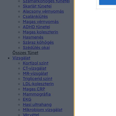
Opted 
Szamárköhögés tünetei
Skarlát tünetei
Alacsony vérnyomás
Google 
Csalánkiütés
Magas vérnyomás
I want t
ADHD tünetei
web or d
Magas koleszterin
Hasmenés
I want t
Száraz köhögés
purpose
Szédülés okai
Összes Tünet
I want 
Vizsgálat
Kortizol szint
I want t
CT-vizsgálat
web or d
MR-vizsgálat
Triglicerid szint
LDL-koleszterin
I want t
Magas CRP
or app.
Mammográfia
EKG
I want t
Hasi ultrahang
Mikrobiom vizsgálat
I want t
Vérvétel