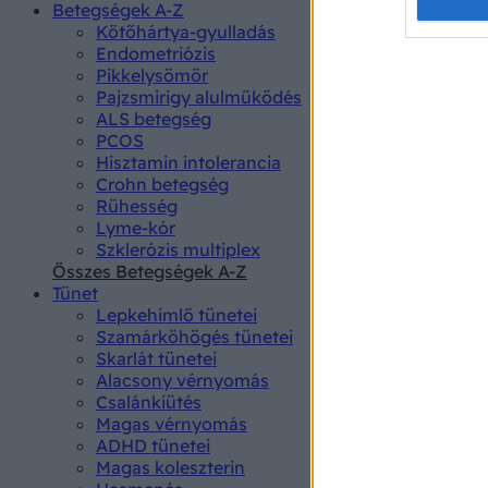
Opted 
Betegségek A-Z
Kötőhártya-gyulladás
Endometriózis
Google 
Pikkelysömör
Pajzsmirigy alulműködés
I want t
ALS betegség
web or d
PCOS
Hisztamin intolerancia
I want t
Crohn betegség
purpose
Rühesség
Lyme-kór
I want 
Szklerózis multiplex
Összes Betegségek A-Z
I want t
Tünet
web or d
Lepkehimlő tünetei
Szamárköhögés tünetei
I want t
Skarlát tünetei
or app.
Alacsony vérnyomás
Csalánkiütés
I want t
Magas vérnyomás
ADHD tünetei
Magas koleszterin
I want t