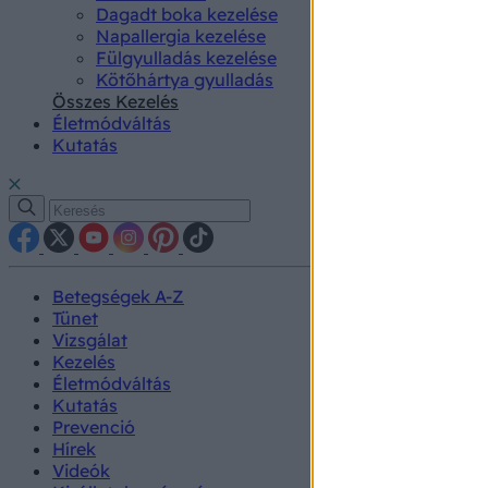
Dagadt boka kezelése
Napallergia kezelése
Fülgyulladás kezelése
Kötőhártya gyulladás
Összes Kezelés
Életmódváltás
Kutatás
Betegségek A-Z
Tünet
Vizsgálat
Kezelés
Életmódváltás
Kutatás
Prevenció
Hírek
Videók