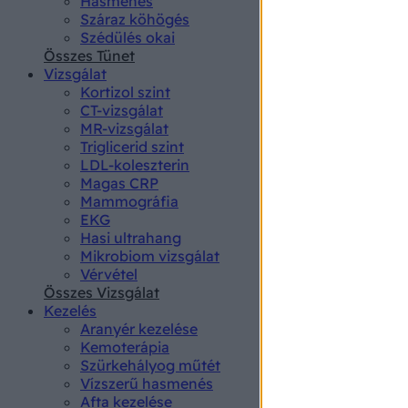
Hasmenés
authenti
Száraz köhögés
Szédülés okai
Összes Tünet
Vizsgálat
Kortizol szint
CT-vizsgálat
MR-vizsgálat
Triglicerid szint
LDL-koleszterin
Magas CRP
Mammográfia
EKG
Hasi ultrahang
Mikrobiom vizsgálat
Vérvétel
Összes Vizsgálat
Kezelés
Aranyér kezelése
Kemoterápia
Szürkehályog műtét
Vízszerű hasmenés
Afta kezelése