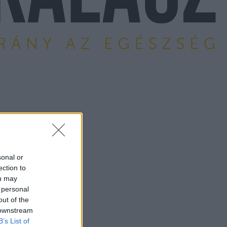
sonal or
ection to
ou may
 personal
out of the
 downstream
B’s List of