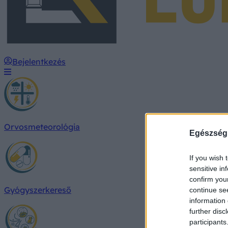
Bejelentkezés
Orvosmeteorológia
Egészség
If you wish 
sensitive in
confirm you
Gyógyszerkereső
continue se
information 
further disc
participants