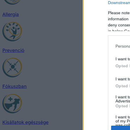
Downstream 
Please note
Allergia
information 
deny consent
in below Go
Persona
Prevenció
I want t
Opted 
I want t
Fókuszban
Opted 
I want 
Advertis
Opted 
I want t
of my P
Kisállatok egészsége
was col