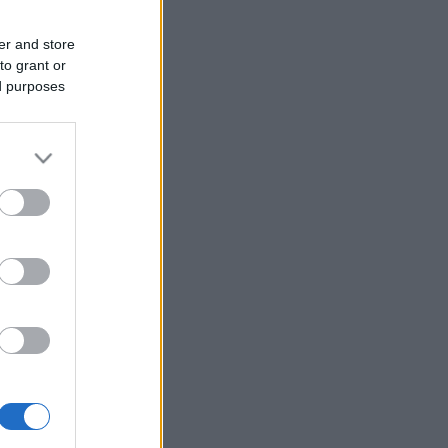
er and store
to grant or
ed purposes