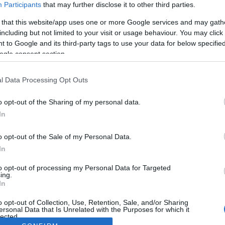
Participants
that may further disclose it to other third parties.
 that this website/app uses one or more Google services and may gath
including but not limited to your visit or usage behaviour. You may click 
 to Google and its third-party tags to use your data for below specifi
ogle consent section.
l Data Processing Opt Outs
o opt-out of the Sharing of my personal data.
In
o opt-out of the Sale of my Personal Data.
In
to opt-out of processing my Personal Data for Targeted
ing.
In
o opt-out of Collection, Use, Retention, Sale, and/or Sharing
ersonal Data that Is Unrelated with the Purposes for which it
lected.