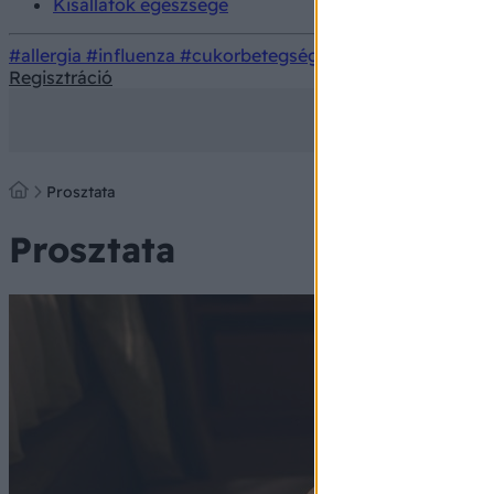
Kisállatok egészsége
#allergia
#influenza
#cukorbetegség
#orvosmeteorológi
Regisztráció
Prosztata
Prosztata