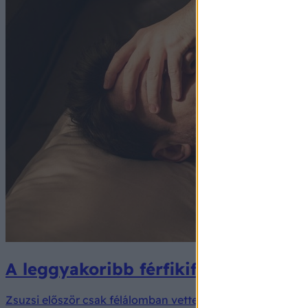
A leggyakoribb férfikifogás: ezt mo
Zsuzsi először csak félálomban vette észre, hogy a párja k