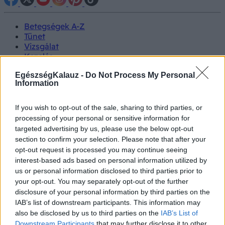
Betegségek A-Z
Tünet
Vizsgálat
Kezelés
Életmódváltás
EgészségKalauz -
Do Not Process My Personal
Kutatás
Information
Prevenció
Hírek
Videók
If you wish to opt-out of the sale, sharing to third parties, or
Kisállatok egészsége
processing of your personal or sensitive information for
targeted advertising by us, please use the below opt-out
#allergia
#influenza
#cukorbetegség
section to confirm your selection. Please note that after your
#orvosmeteorológia
#vérnyomás
#stroke
#rákbetegség
opt-out request is processed you may continue seeing
#pajzsmirigy
#reflux
#ekcéma
#herpesz
interest-based ads based on personal information utilized by
Regisztráció
us or personal information disclosed to third parties prior to
your opt-out. You may separately opt-out of the further
disclosure of your personal information by third parties on the
IAB’s list of downstream participants. This information may
also be disclosed by us to third parties on the
IAB’s List of
Prosztatarák
Downstream Participants
that may further disclose it to other