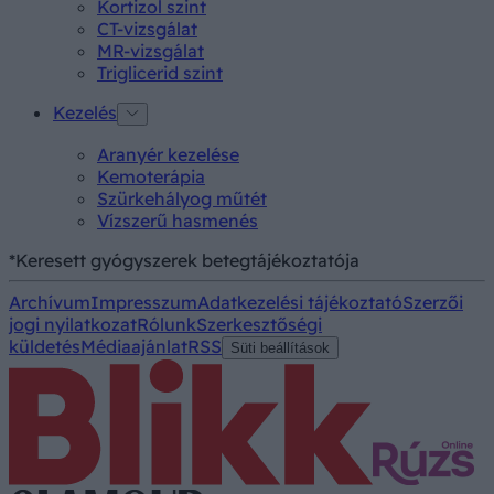
Kortizol szint
CT-vizsgálat
MR-vizsgálat
Triglicerid szint
Kezelés
Aranyér kezelése
Kemoterápia
Szürkehályog műtét
Vízszerű hasmenés
*Keresett gyógyszerek betegtájékoztatója
Archívum
Impresszum
Adatkezelési tájékoztató
Szerzői
jogi nyilatkozat
Rólunk
Szerkesztőségi
küldetés
Médiaajánlat
RSS
Süti beállítások