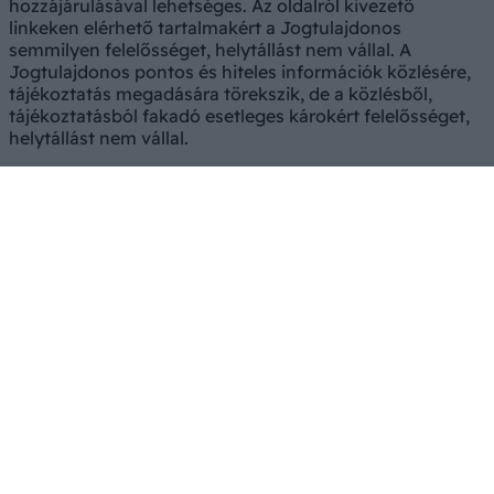
hozzájárulásával lehetséges. Az oldalról kivezető
linkeken elérhető tartalmakért a Jogtulajdonos
semmilyen felelősséget, helytállást nem vállal. A
Jogtulajdonos pontos és hiteles információk közlésére,
tájékoztatás megadására törekszik, de a közlésből,
tájékoztatásból fakadó esetleges károkért felelősséget,
helytállást nem vállal.