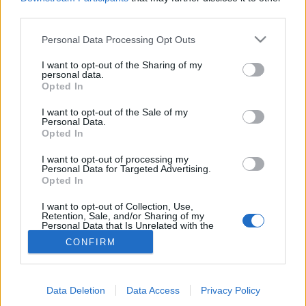
third parties.
Prosztatarák
Please note that this website/app uses one or more Google
Personal Data Processing Opt Outs
services and may gather and store information including but
not limited to your visit or usage behaviour. You may click to
I want to opt-out of the Sharing of my
personal data.
grant or deny consent to Google and its third-party tags to
Opted In
use your data for below specified purposes in below Google
consent section.
I want to opt-out of the Sale of my
Personal Data.
Opted In
I want to opt-out of processing my
Personal Data for Targeted Advertising.
Opted In
I want to opt-out of Collection, Use,
Retention, Sale, and/or Sharing of my
Personal Data that Is Unrelated with the
Purposes for which it was collected.
CONFIRM
Opted Out
Google consents
Data Deletion
Data Access
Privacy Policy
I want to allow Google to enable storage