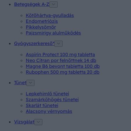
Betegségek A-Z
Kötőhártya-gyulladás
Endometriózis
Pikkelysömör
Pajzsmirigy alulműködés
Gyógyszerkereső*
Aspirin Protect 100 mg tabletta
Neo Citran por felnőttnek 14 db
Magne B6 bevont tabletta 100 db
Rubophen 500 mg tabletta 20 db
Tünet
Lepkehimlő tünetei
Szamárköhögés tünetei
Skarlát tünetei
Alacsony vérnyomás
Vizsgálat