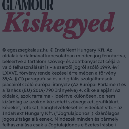
© egeszsegkalauz.hu © IndaNext Hungary Kft. Az
oldalak tartalmával kapcsolatban minden jog fenntartva,
beleértve a tartalom szöveg- és adatbányászat céljára
való felhasználását is – a szerzői jogról szóló 1999. évi
LXXVI. törvény rendelkezései értelmében a törvény
35/A. § (1) paragrafusa és a digitális szolgáltatások
piacairól szóló európai irányelv (Az Európai Parlament és
a Tanács (EU) 2019/790 Irányelve) 4. cikke alapján! Az
oldalak, azok tartalma - ideértve különösen, de nem
kizárólag az azokon közzétett szövegeket, grafikákat,
képeket, fotókat, hangfelvételeket és videókat stb. – az
IndaNext Hungary Kft. ("Jogtulajdonos") kizárólagos
jogosultsága alá esnek. Mindezek minden és bármely
felhasználása csak a Jogtulajdonos előzetes írásbeli