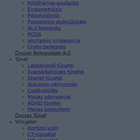
Kötőhártya-gyulladás
Endometriózis
Pikkelysömör
Pajzsmirigy alulműködés
ALS betegség
PCOS
Hisztamin intolerancia
Crohn betegség
Összes Betegségek A-Z
Tünet
Lepkehimlő tünetei
Szamárköhögés tünetei
Skarlát tünetei
Alacsony vérnyomás
Csalánkiütés
Magas vérnyomás
ADHD tünetei
Magas koleszterin
Összes Tünet
Vizsgálat
Kortizol szint
CT-vizsgálat