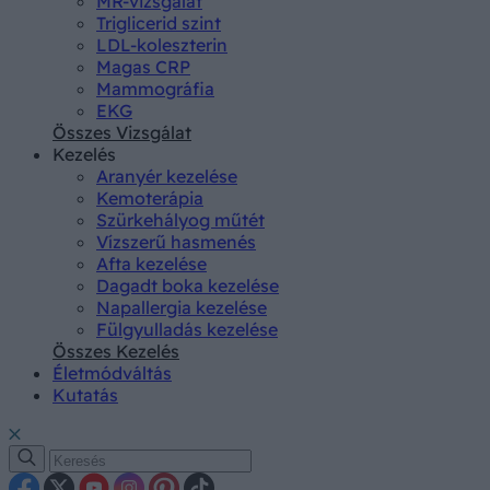
MR-vizsgálat
Triglicerid szint
LDL-koleszterin
Magas CRP
Mammográfia
EKG
Összes Vizsgálat
Kezelés
Aranyér kezelése
Kemoterápia
Szürkehályog műtét
Vízszerű hasmenés
Afta kezelése
Dagadt boka kezelése
Napallergia kezelése
Fülgyulladás kezelése
Összes Kezelés
Életmódváltás
Kutatás