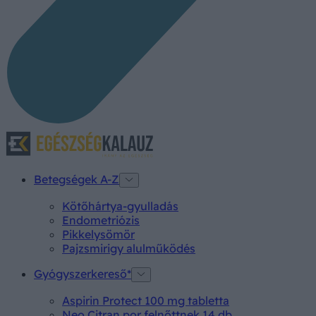
Betegségek A-Z
Kötőhártya-gyulladás
Endometriózis
Pikkelysömör
Pajzsmirigy alulműködés
Gyógyszerkereső*
Aspirin Protect 100 mg tabletta
Neo Citran por felnőttnek 14 db