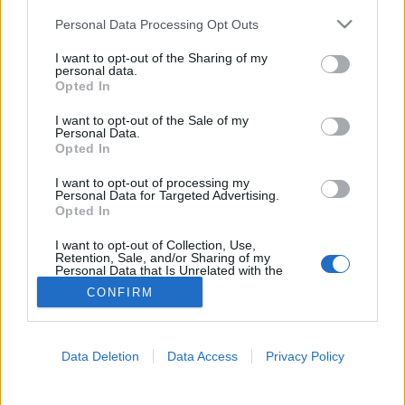
Please note that this website/app uses one or more Google
Personal Data Processing Opt Outs
Rosszullét
services and may gather and store information including but
not limited to your visit or usage behaviour. You may click to
I want to opt-out of the Sharing of my
personal data.
grant or deny consent to Google and its third-party tags to
Opted In
use your data for below specified purposes in below Google
consent section.
I want to opt-out of the Sale of my
Personal Data.
Opted In
I want to opt-out of processing my
Personal Data for Targeted Advertising.
Opted In
I want to opt-out of Collection, Use,
Retention, Sale, and/or Sharing of my
Personal Data that Is Unrelated with the
Purposes for which it was collected.
CONFIRM
Opted Out
Google consents
Data Deletion
Data Access
Privacy Policy
I want to allow Google to enable storage
related to advertising like cookies on web or