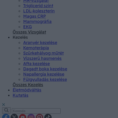
MR-vizsgálat
Triglicerid szint
LDL-koleszterin
Magas CRP
Mammográfia
EKG
Összes Vizsgálat
Kezelés
Aranyér kezelése
Kemoterápia
Szürkehályog műtét
Vízszerű hasmenés
Afta kezelése
Dagadt boka kezelése
Napallergia kezelése
Fülgyulladás kezelése
Összes Kezelés
Életmódváltás
Kutatás