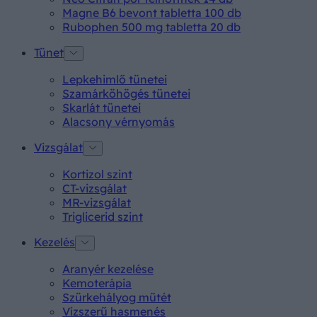
Magne B6 bevont tabletta 100 db
Rubophen 500 mg tabletta 20 db
Tünet
Lepkehimlő tünetei
Szamárköhögés tünetei
Skarlát tünetei
Alacsony vérnyomás
Vizsgálat
Kortizol szint
CT-vizsgálat
MR-vizsgálat
Triglicerid szint
Kezelés
Aranyér kezelése
Kemoterápia
Szürkehályog műtét
Vízszerű hasmenés