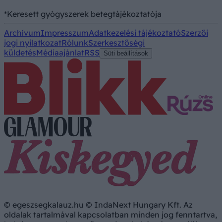
*Keresett gyógyszerek betegtájékoztatója
Archívum
Impresszum
Adatkezelési tájékoztató
Szerzői
jogi nyilatkozat
Rólunk
Szerkesztőségi
küldetés
Médiaajánlat
RSS
Süti beállítások
© egeszsegkalauz.hu © IndaNext Hungary Kft. Az
oldalak tartalmával kapcsolatban minden jog fenntartva,