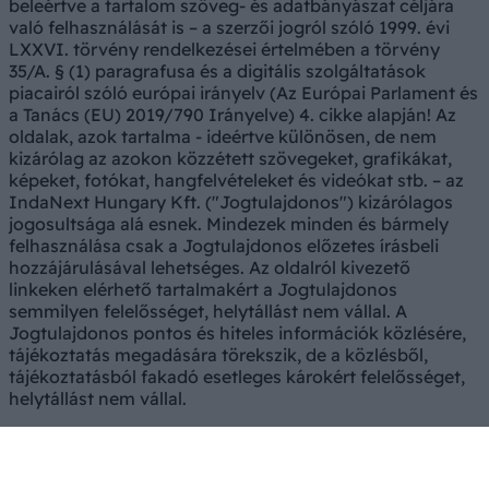
beleértve a tartalom szöveg- és adatbányászat céljára
való felhasználását is – a szerzői jogról szóló 1999. évi
LXXVI. törvény rendelkezései értelmében a törvény
35/A. § (1) paragrafusa és a digitális szolgáltatások
piacairól szóló európai irányelv (Az Európai Parlament és
a Tanács (EU) 2019/790 Irányelve) 4. cikke alapján! Az
oldalak, azok tartalma - ideértve különösen, de nem
kizárólag az azokon közzétett szövegeket, grafikákat,
képeket, fotókat, hangfelvételeket és videókat stb. – az
IndaNext Hungary Kft. ("Jogtulajdonos") kizárólagos
jogosultsága alá esnek. Mindezek minden és bármely
felhasználása csak a Jogtulajdonos előzetes írásbeli
hozzájárulásával lehetséges. Az oldalról kivezető
linkeken elérhető tartalmakért a Jogtulajdonos
semmilyen felelősséget, helytállást nem vállal. A
Jogtulajdonos pontos és hiteles információk közlésére,
tájékoztatás megadására törekszik, de a közlésből,
tájékoztatásból fakadó esetleges károkért felelősséget,
helytállást nem vállal.