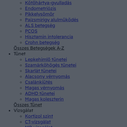
Kötőhártya-gyulladás
Endometriózis
Pikkelysömör
Pajzsmirigy alulműködés
ALS betegség
PCOS
Hisztamin intolerancia
Crohn betegség
Összes Betegségek A-Z
Tünet
Lepkehimlő tünetei
Szamárköhögés tünetei
Skarlát tünetei
Alacsony vérnyomás
Csalánkiütés
Magas vérnyomás
ADHD tünetei
Magas koleszterin
Összes Tünet
Vizsgálat
Kortizol szint
CT-vizsgálat