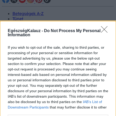
Betegségek A-Z
Tünet
Vizsgálat
Kezelés
EgészségKalauz -
Do Not Process My Personal
Életmódváltás
Information
Kutatás
Prevenció
If you wish to opt-out of the sale, sharing to third parties, or
Hírek
processing of your personal or sensitive information for
Videók
targeted advertising by us, please use the below opt-out
Kisállatok egészsége
section to confirm your selection. Please note that after your
opt-out request is processed you may continue seeing
#allergia
#influenza
#cukorbetegség
interest-based ads based on personal information utilized by
#orvosmeteorológia
#vérnyomás
#stroke
#rákbetegség
us or personal information disclosed to third parties prior to
#pajzsmirigy
#reflux
#ekcéma
#herpesz
your opt-out. You may separately opt-out of the further
Regisztráció
disclosure of your personal information by third parties on the
IAB’s list of downstream participants. This information may
also be disclosed by us to third parties on the
IAB’s List of
Downstream Participants
that may further disclose it to other
third parties.
Rosszullét