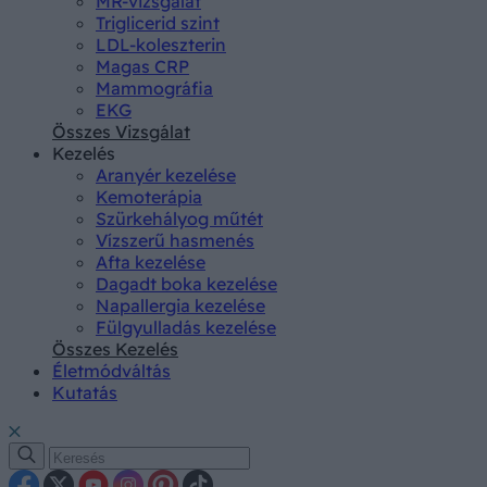
MR-vizsgálat
Triglicerid szint
LDL-koleszterin
Magas CRP
Mammográfia
EKG
Összes Vizsgálat
Kezelés
Aranyér kezelése
Kemoterápia
Szürkehályog műtét
Vízszerű hasmenés
Afta kezelése
Dagadt boka kezelése
Napallergia kezelése
Fülgyulladás kezelése
Összes Kezelés
Életmódváltás
Kutatás