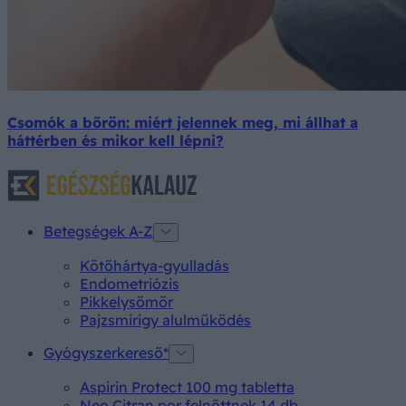
Csomók a bőrön: miért jelennek meg, mi állhat a
háttérben és mikor kell lépni?
Betegségek A-Z
Kötőhártya-gyulladás
Endometriózis
Pikkelysömör
Pajzsmirigy alulműködés
Gyógyszerkereső*
Aspirin Protect 100 mg tabletta
Neo Citran por felnőttnek 14 db