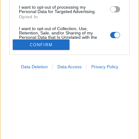
I want to opt-out of processing my
Personal Data for Targeted Advertising.
Opted In
I want to opt-out of Collection, Use,
Retention, Sale, and/or Sharing of my
Personal Data that Is Unrelated with the
Purposes for which it was collected.
CONFIRM
Opted Out
Hírek
2025. szeptember 20. 10:54
Google consents
Megosztás
Küldés
Küldés Messengeren
Data Deletion
Data Access
Privacy Policy
I want to allow Google to enable storage
related to advertising like cookies on web or
Petrás Gabriella
device identifiers in apps.
online szerkesztő
I want to allow my user data to be sent to
Google for online advertising purposes.
A gyermekeket és a kísérő tanárt megfigyelésre a
I want to allow Google to send me
tatabányai Szent Borbála Kórházba szállították.
personalized advertising.
I want to allow Google to enable storage