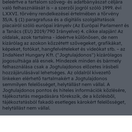
beleértve a tartalom szöveg- és adatbányászat céljára
való felhasználását is – a szerzői jogról szóló 1999. évi
LXXVI. törvény rendelkezései értelmében a törvény
35/A. § (1) paragrafusa és a digitális szolgáltatások
piacairól szóló európai irányelv (Az Európai Parlament és
a Tanács (EU) 2019/790 Irányelve) 4. cikke alapján! Az
oldalak, azok tartalma - ideértve különösen, de nem
kizárólag az azokon közzétett szövegeket, grafikákat,
képeket, fotókat, hangfelvételeket és videókat stb. – az
IndaNext Hungary Kft. ("Jogtulajdonos") kizárólagos
jogosultsága alá esnek. Mindezek minden és bármely
felhasználása csak a Jogtulajdonos előzetes írásbeli
hozzájárulásával lehetséges. Az oldalról kivezető
linkeken elérhető tartalmakért a Jogtulajdonos
semmilyen felelősséget, helytállást nem vállal. A
Jogtulajdonos pontos és hiteles információk közlésére,
tájékoztatás megadására törekszik, de a közlésből,
tájékoztatásból fakadó esetleges károkért felelősséget,
helytállást nem vállal.