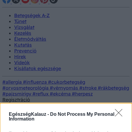
Betegségek A-Z
Tünet
Vizsgálat
Kezelés
Életmódváltás
Kutatás
Prevenció
Hírek
Videók
Kisállatok egészsége
#allergia
#influenza
#cukorbetegség
#orvosmeteorológia
#vérnyomás
#stroke
#rákbetegség
#pajzsmirigy
#reflux
#ekcéma
#herpesz
Regisztráció
Tíz gyereket vittek kórházba a mentők egy tatai
Hírek
iskolából
EgészségKalauz -
Do Not Process My Personal
Information
Tíz gyereket vittek kórházba a