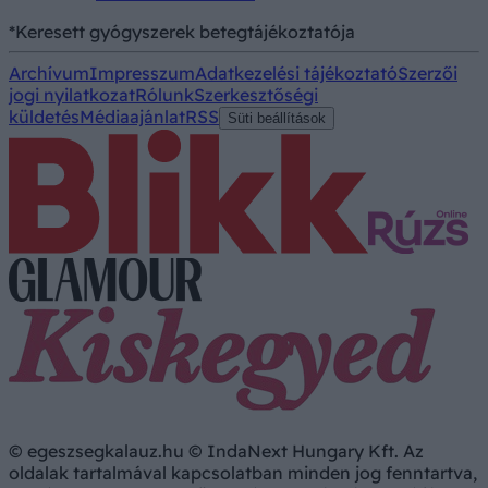
*Keresett gyógyszerek betegtájékoztatója
Archívum
Impresszum
Adatkezelési tájékoztató
Szerzői
jogi nyilatkozat
Rólunk
Szerkesztőségi
küldetés
Médiaajánlat
RSS
Süti beállítások
© egeszsegkalauz.hu © IndaNext Hungary Kft. Az
oldalak tartalmával kapcsolatban minden jog fenntartva,