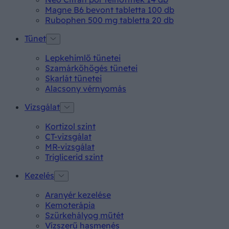
Magne B6 bevont tabletta 100 db
Rubophen 500 mg tabletta 20 db
Tünet
Lepkehimlő tünetei
Szamárköhögés tünetei
Skarlát tünetei
Alacsony vérnyomás
Vizsgálat
Kortizol szint
CT-vizsgálat
MR-vizsgálat
Triglicerid szint
Kezelés
Aranyér kezelése
Kemoterápia
Szürkehályog műtét
Vízszerű hasmenés