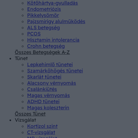
Kötőhártya-gyulladás
Endometriózis
Pikkelysömör
Pajzsmirigy alulműködés
ALS betegség
PCOS
Hisztamin intolerancia
Crohn betegség
Összes Betegségek A-Z
Tünet
Lepkehimlő tünetei
Szamárköhögés tünetei
Skarlát tünetei
Alacsony vérnyomás
Csalánkiütés
Magas vérnyomás
ADHD tünetei
Magas koleszterin
Összes Tünet
Vizsgálat
Kortizol szint
CT-vizsgálat